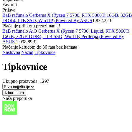
Favoriti
Prijava
BaB računalo Cerberus X (Ryzen 7 5700, RTX 5060Ti 16GB, 32GB
DDR4, 1TB SSD, Win11P) Powered By ASUS
1.832,22 €
Plaćanje prilikom preuzimanja!
BaB računalo AiO Cerberus X (Ryzen 7 5700, Liquid, RTX 5060Ti
16GB, 32GB DDR4, 1TB SSD, Win11P, Periferija) Powered By
ASUS
1.998,89 €
Plaćanje karticom do 36 rata bez kamata!
Naslovna
Nazad
Tipkovnice
Tipkovnice
Ukupno proizvoda: 1297
Izbor filtera
Naša preporuka