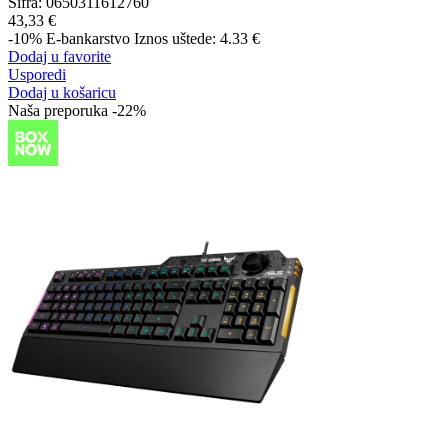
Šifra:
0650311612760
43,33 €
-10%
E-bankarstvo
Iznos uštede: 4.33 €
Dodaj u favorite
Usporedi
Dodaj u košaricu
Naša preporuka
-22%