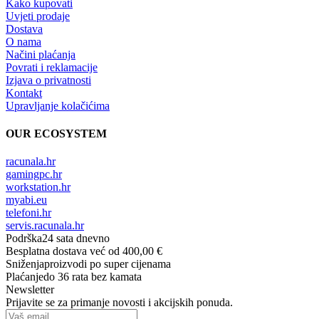
Kako kupovati
Uvjeti prodaje
Dostava
O nama
Načini plaćanja
Povrati i reklamacije
Izjava o privatnosti
Kontakt
Upravljanje kolačićima
OUR ECOSYSTEM
racunala.hr
gamingpc.hr
workstation.hr
myabi.eu
telefoni.hr
servis.racunala.hr
Podrška
24 sata dnevno
Besplatna dostava
već od 400,00 €
Sniženja
proizvodi po super cijenama
Plaćanje
do 36 rata bez kamata
Newsletter
Prijavite se za primanje novosti i akcijskih ponuda.