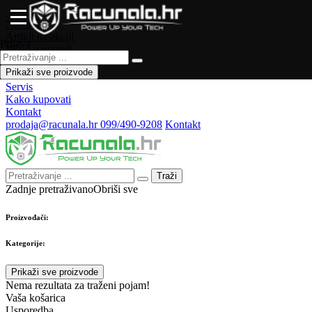
Naslovna
Artikli na akciji
Prijava
Novo u ponudi
Česta pitanja
Prikaži sve proizvode
Forum
Servis
Kako kupovati
Kontakt
prodaja@racunala.hr
099/490-9208
Kontakt
Traži
Zadnje pretraživano
Obriši sve
Proizvođači:
Kategorije:
Prikaži sve proizvode
Nema rezultata za traženi pojam!
Vaša košarica
Usporedba