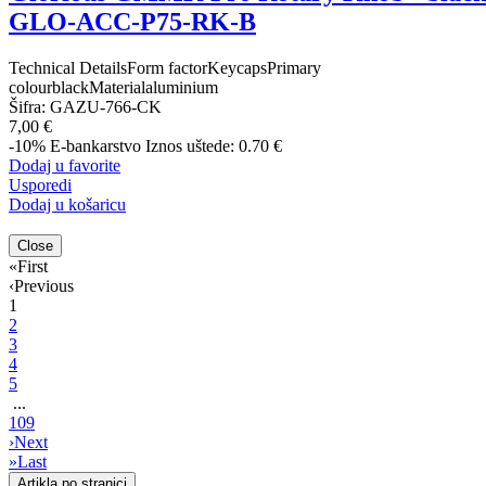
GLO-ACC-P75-RK-B
Technical DetailsForm factorKeycapsPrimary
colourblackMaterialaluminium
Šifra:
GAZU-766-CK
7,00 €
-10%
E-bankarstvo
Iznos uštede: 0.70 €
Dodaj u favorite
Usporedi
Dodaj u košaricu
Close
«
First
‹
Previous
1
2
3
4
5
...
109
›
Next
»
Last
Artikla po stranici