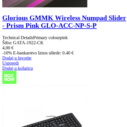
Glorious GMMK Wireless Numpad Slider
- Prism Pink GLO-ACC-NP-S-P
Technical DetailsPrimary colourpink
Šifra:
GATA-1922-CK
4,00 €
-10%
E-bankarstvo
Iznos uštede: 0.40 €
Dodaj u favorite
Usporedi
Dodaj u košaricu