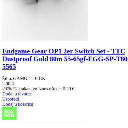
Endgame Gear OP1 2er Switch Set - TTC
Dustproof Gold 80m 55-65gf-EGG-SP-T80
5565
Šifra:
GAMO-1110-CK
2,00 €
-10%
E-bankarstvo
Iznos uštede: 0.20 €
Dodaj u favorite
Usporedi
Dodaj u košaricu