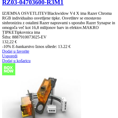
RZ03-04703600-R3M1
IZJEMNA OSVETLITEVBlackwidow V4 X ima Razer Chroma
RGB individualno osvetljene tipke. Osvetlitev se enostavno
sinhronizira z ostalimi Razer napravami s uporabo Razer Synapse in
omogoča več kot 16,8 milijonov barv in efektov.MAKRO
TIPKETipkovnica ima
Šifra:
8887910073025-EV
132,22 €
-10%
E-bankarstvo
Iznos uštede: 13.22 €
Dodaj u favorite
Usporedi
Dodaj u košaricu