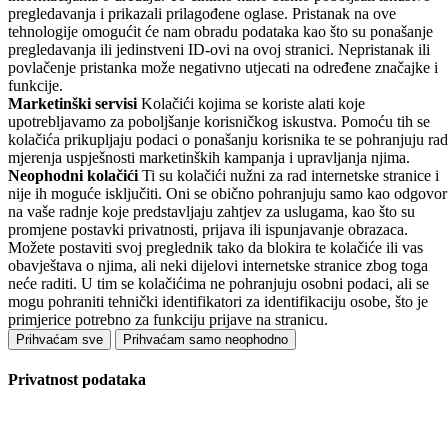
pregledavanja i prikazali prilagođene oglase. Pristanak na ove
tehnologije omogućit će nam obradu podataka kao što su ponašanje
pregledavanja ili jedinstveni ID-ovi na ovoj stranici. Nepristanak ili
povlačenje pristanka može negativno utjecati na određene značajke i
funkcije.
Marketinški servisi
Kolačići kojima se koriste alati koje
upotrebljavamo za poboljšanje korisničkog iskustva. Pomoću tih se
kolačića prikupljaju podaci o ponašanju korisnika te se pohranjuju rad
mjerenja uspješnosti marketinških kampanja i upravljanja njima.
Neophodni kolačići
Ti su kolačići nužni za rad internetske stranice i
nije ih moguće isključiti. Oni se obično pohranjuju samo kao odgovor
na vaše radnje koje predstavljaju zahtjev za uslugama, kao što su
promjene postavki privatnosti, prijava ili ispunjavanje obrazaca.
Možete postaviti svoj preglednik tako da blokira te kolačiće ili vas
obavještava o njima, ali neki dijelovi internetske stranice zbog toga
neće raditi. U tim se kolačićima ne pohranjuju osobni podaci, ali se
mogu pohraniti tehnički identifikatori za identifikaciju osobe, što je
primjerice potrebno za funkciju prijave na stranicu.
Prihvaćam sve
Prihvaćam samo neophodno
Privatnost podataka