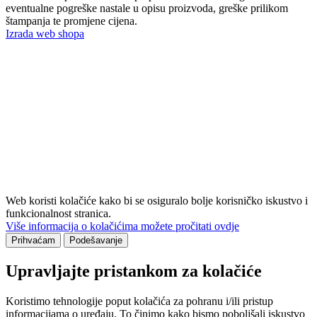
eventualne pogreške nastale u opisu proizvoda, greške prilikom
štampanja te promjene cijena.
Izrada web shopa
Web koristi kolačiće kako bi se osiguralo bolje korisničko iskustvo i
funkcionalnost stranica.
Više informacija o kolačićima možete pročitati ovdje
Prihvaćam
Podešavanje
Upravljajte pristankom za kolačiće
Koristimo tehnologije poput kolačića za pohranu i/ili pristup
informacijama o uređaju. To činimo kako bismo poboljšali iskustvo