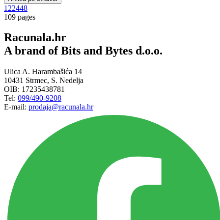
12
24
48
109 pages
Racunala.hr
A brand of Bits and Bytes d.o.o.
Ulica A. Harambašića 14
10431 Strmec, S. Nedelja
OIB: 17235438781
Tel:
099/490-9208
E-mail:
prodaja@racunala.hr