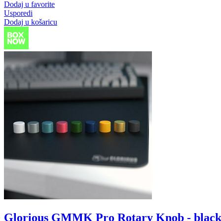
Dodaj u favorite
Usporedi
Dodaj u košaricu
Glorious GMMK Pro Rotary Knob - blac