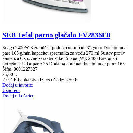
SEB Tefal parno glačalo FV2836E0
Snaga 2400W Keramička podnica udar pare 35g/min Dodatni udar
pare 165 g/min kapacitet spremnika za vodu 270 ml Sustav protiv
kamenca Osnovne karakteristike: Snaga [W]: 2400 Energija i
potrošnja: Udar pare: 35 Dodatna oprema: dodatni udar pare: 165
Šifra:
0001227327
35,00 €
-10%
E-bankarstvo
Iznos uštede: 3.50 €
Dodaj u favorite
Usporedi
Dodaj u košaricu