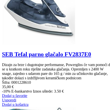
SEB Tefal parno glačalo FV2837E0
Dizajn za brze i dugotrajne performanse, Powergliss će vam pomoći 
se u kratkom roku riješite zadataka glačanja. Opremljen s 2400 W
snage, zajedno s udarom pare do 165 g / min za učinkovito glačanje,
također dolazi s izdržljivom keramičkom podnicom
Šifra:
0001228610
35,00 €
-10%
E-bankarstvo
Iznos uštede: 3.50 €
Dodaj u favorite
Usporedi
Dodaj u košaricu