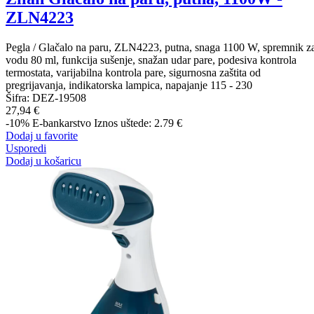
ZLN4223
Pegla / Glačalo na paru, ZLN4223, putna, snaga 1100 W, spremnik z
vodu 80 ml, funkcija sušenje, snažan udar pare, podesiva kontrola
termostata, varijabilna kontrola pare, sigurnosna zaštita od
pregrijavanja, indikatorska lampica, napajanje 115 - 230
Šifra:
DEZ-19508
27,94 €
-10%
E-bankarstvo
Iznos uštede: 2.79 €
Dodaj u favorite
Usporedi
Dodaj u košaricu