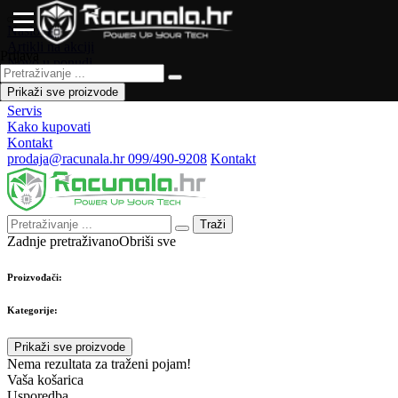
Naslovna
Artikli na akciji
Prijava
Novo u ponudi
Česta pitanja
Prikaži sve proizvode
Forum
Servis
Kako kupovati
Kontakt
prodaja@racunala.hr
099/490-9208
Kontakt
Traži
Zadnje pretraživano
Obriši sve
Proizvođači:
Kategorije:
Prikaži sve proizvode
Nema rezultata za traženi pojam!
Vaša košarica
Usporedba