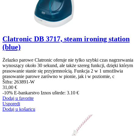
Clatronic DB 3717, steam ironing station
(blue)
Żelazko parowe Clatronic oferuje nie tylko szybki czas nagrzewania
wynoszący około 30 sekund, ale także szereg funkcji, dzięki którym
prasowanie stanie się przyjemnością. Funkcja 2 w 1 umożliwia
prasowanie parowe zarówno w pionie, jak i w poziomie, c
Šifra:
263891-W
31,00 €
-10%
E-bankarstvo
Iznos uštede: 3.10 €
Dodaj u favorite
Usporedi
Dodaj u košaricu