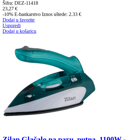
Šifra:
DEZ-11418
23,27 €
-10%
E-bankarstvo
Iznos uštede: 2.33 €
Dodaj u favorite
Usporedi
Dodaj u košaricu
Zilan Glačalo na paru, putna, 1100W -