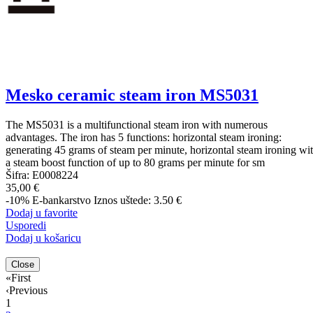
Mesko ceramic steam iron MS5031
The MS5031 is a multifunctional steam iron with numerous
advantages. The iron has 5 functions: horizontal steam ironing:
generating 45 grams of steam per minute, horizontal steam ironing wi
a steam boost function of up to 80 grams per minute for sm
Šifra:
E0008224
35,00 €
-10%
E-bankarstvo
Iznos uštede: 3.50 €
Dodaj u favorite
Usporedi
Dodaj u košaricu
Close
«
First
‹
Previous
1