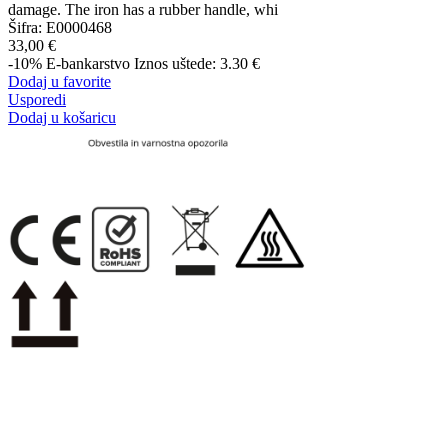
damage. The iron has a rubber handle, whi
Šifra:
E0000468
33,00 €
-10%
E-bankarstvo
Iznos uštede: 3.30 €
Dodaj u favorite
Usporedi
Dodaj u košaricu