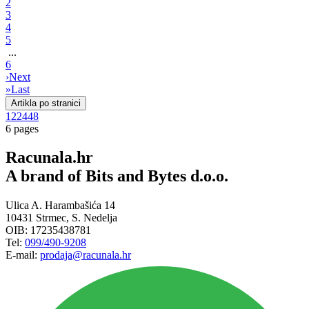
2
3
4
5
...
6
›
Next
»
Last
Artikla po stranici
12
24
48
6 pages
Racunala.hr
A brand of Bits and Bytes d.o.o.
Ulica A. Harambašića 14
10431 Strmec, S. Nedelja
OIB: 17235438781
Tel:
099/490-9208
E-mail:
prodaja@racunala.hr