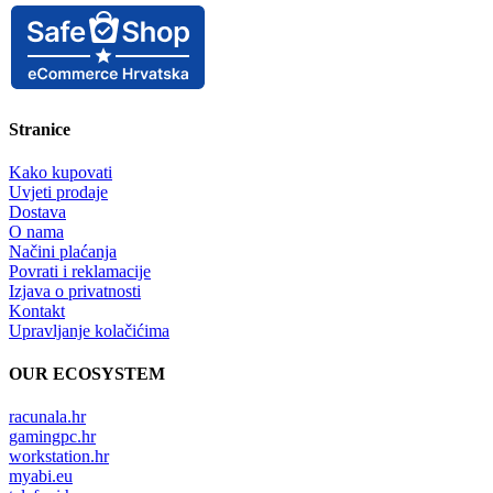
Stranice
Kako kupovati
Uvjeti prodaje
Dostava
O nama
Načini plaćanja
Povrati i reklamacije
Izjava o privatnosti
Kontakt
Upravljanje kolačićima
OUR ECOSYSTEM
racunala.hr
gamingpc.hr
workstation.hr
myabi.eu