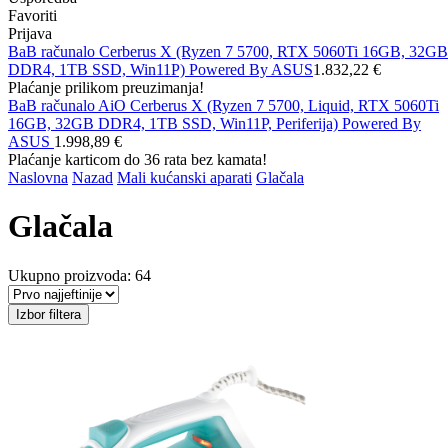
Favoriti
Prijava
BaB računalo Cerberus X (Ryzen 7 5700, RTX 5060Ti 16GB, 32GB
DDR4, 1TB SSD, Win11P) Powered By ASUS
1.832,22 €
Plaćanje prilikom preuzimanja!
BaB računalo AiO Cerberus X (Ryzen 7 5700, Liquid, RTX 5060Ti
16GB, 32GB DDR4, 1TB SSD, Win11P, Periferija) Powered By
ASUS
1.998,89 €
Plaćanje karticom do 36 rata bez kamata!
Naslovna
Nazad
Mali kućanski aparati
Glačala
Glačala
Ukupno proizvoda: 64
Izbor filtera