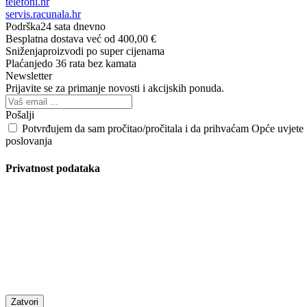
telefoni.hr
servis.racunala.hr
Podrška
24 sata dnevno
Besplatna dostava
već od 400,00 €
Sniženja
proizvodi po super cijenama
Plaćanje
do 36 rata bez kamata
Newsletter
Prijavite se za primanje novosti i akcijskih ponuda.
Pošalji
Potvrđujem da sam pročitao/pročitala i da prihvaćam Opće uvjete
poslovanja
Privatnost podataka
Zatvori