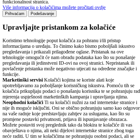
funkcionalnost stranica.
Više informacija o kolačićima možete pročitati ovdje
Prihvaćam
Podešavanje
Upravljajte pristankom za kolačiće
Koristimo tehnologije poput kolačića za pohranu i/ili pristup
informacijama o uređaju. To činimo kako bismo poboljšali iskustvo
pregledavanja i prikazali prilagođene oglase. Pristanak na ove
tehnologije omogućit će nam obradu podataka kao što su ponašanje
pregledavanja ili jedinstveni ID-ovi na ovoj stranici. Nepristanak ili
povlačenje pristanka može negativno utjecati na određene značajke i
funkcije.
Marketinški servisi
Kolačići kojima se koriste alati koje
upotrebljavamo za poboljšanje korisničkog iskustva. Pomoću tih se
kolačića prikupljaju podaci o ponašanju korisnika te se pohranjuju rad
mjerenja uspješnosti marketinških kampanja i upravljanja njima.
Neophodni kolačići
Ti su kolačići nužni za rad internetske stranice i
nije ih moguće isključiti. Oni se obično pohranjuju samo kao odgovor
na vaše radnje koje predstavljaju zahtjev za uslugama, kao što su
promjene postavki privatnosti, prijava ili ispunjavanje obrazaca.
Možete postaviti svoj preglednik tako da blokira te kolačiće ili vas
obavještava o njima, ali neki dijelovi internetske stranice zbog toga
neće raditi. U tim se kolačićima ne pohranjuju osobni podaci, ali se