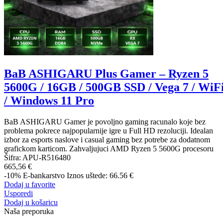
BaB ASHIGARU Plus Gamer – Ryzen 5
5600G / 16GB / 500GB SSD / Vega 7 / WiF
/ Windows 11 Pro
BaB ASHIGARU Gamer je povoljno gaming racunalo koje bez
problema pokrece najpopularnije igre u Full HD rezoluciji. Idealan
izbor za esports naslove i casual gaming bez potrebe za dodatnom
grafickom karticom. Zahvaljujuci AMD Ryzen 5 5600G procesoru
Šifra:
APU-R516480
665,56 €
-10%
E-bankarstvo
Iznos uštede: 66.56 €
Dodaj u favorite
Usporedi
Dodaj u košaricu
Naša preporuka