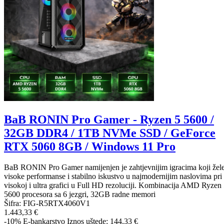
BaB RONIN Pro Gamer - Ryzen 5 5600 /
32GB DDR4 / 1TB NVMe SSD / GeForce
RTX 5060 8GB / Windows 11 Pro
BaB RONIN Pro Gamer namijenjen je zahtjevnijim igracima koji žel
visoke performanse i stabilno iskustvo u najmodernijim naslovima pri
visokoj i ultra grafici u Full HD rezoluciji. Kombinacija AMD Ryzen
5600 procesora sa 6 jezgri, 32GB radne memori
Šifra:
FIG-R5RTX4060V1
1.443,33 €
-10%
E-bankarstvo
Iznos uštede: 144.33 €