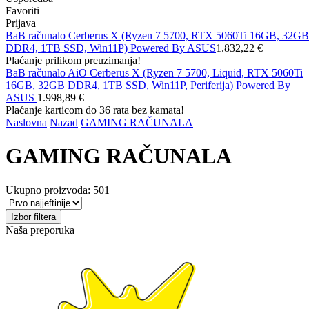
Favoriti
Prijava
BaB računalo Cerberus X (Ryzen 7 5700, RTX 5060Ti 16GB, 32GB
DDR4, 1TB SSD, Win11P) Powered By ASUS
1.832,22 €
Plaćanje prilikom preuzimanja!
BaB računalo AiO Cerberus X (Ryzen 7 5700, Liquid, RTX 5060Ti
16GB, 32GB DDR4, 1TB SSD, Win11P, Periferija) Powered By
ASUS
1.998,89 €
Plaćanje karticom do 36 rata bez kamata!
Naslovna
Nazad
GAMING RAČUNALA
GAMING RAČUNALA
Ukupno proizvoda: 501
Izbor filtera
Naša preporuka