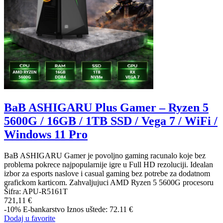
BaB ASHIGARU Plus Gamer – Ryzen 5
5600G / 16GB / 1TB SSD / Vega 7 / WiFi /
Windows 11 Pro
BaB ASHIGARU Gamer je povoljno gaming racunalo koje bez
problema pokrece najpopularnije igre u Full HD rezoluciji. Idealan
izbor za esports naslove i casual gaming bez potrebe za dodatnom
grafickom karticom. Zahvaljujuci AMD Ryzen 5 5600G procesoru
Šifra:
APU-R5161T
721,11 €
-10%
E-bankarstvo
Iznos uštede: 72.11 €
Dodaj u favorite