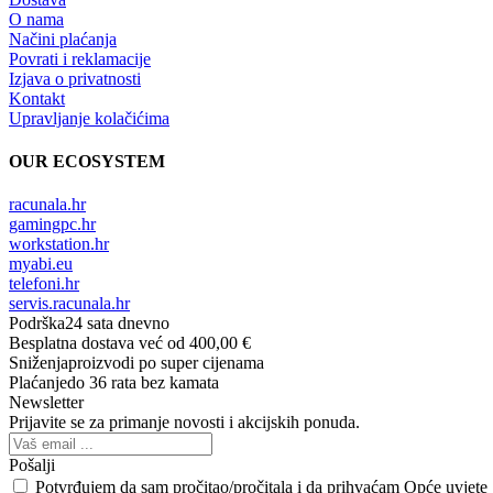
O nama
Načini plaćanja
Povrati i reklamacije
Izjava o privatnosti
Kontakt
Upravljanje kolačićima
OUR ECOSYSTEM
racunala.hr
gamingpc.hr
workstation.hr
myabi.eu
telefoni.hr
servis.racunala.hr
Podrška
24 sata dnevno
Besplatna dostava
već od 400,00 €
Sniženja
proizvodi po super cijenama
Plaćanje
do 36 rata bez kamata
Newsletter
Prijavite se za primanje novosti i akcijskih ponuda.
Pošalji
Potvrđujem da sam pročitao/pročitala i da prihvaćam Opće uvjete