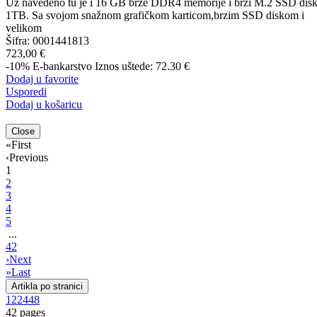
Uz navedeno tu je i 16 GB brze DDR4 memorije i brzi M.2 SSD dis
1TB. Sa svojom snažnom grafičkom karticom,brzim SSD diskom i
velikom
Šifra:
0001441813
723,00 €
-10%
E-bankarstvo
Iznos uštede: 72.30 €
Dodaj u favorite
Usporedi
Dodaj u košaricu
Close
«
First
‹
Previous
1
2
3
4
5
...
42
›
Next
»
Last
Artikla po stranici
12
24
48
42 pages