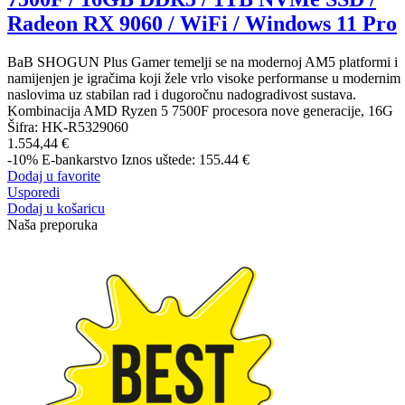
Radeon RX 9060 / WiFi / Windows 11 Pro
BaB SHOGUN Plus Gamer temelji se na modernoj AM5 platformi i
namijenjen je igračima koji žele vrlo visoke performanse u modernim
naslovima uz stabilan rad i dugoročnu nadogradivost sustava.
Kombinacija AMD Ryzen 5 7500F procesora nove generacije, 16G
Šifra:
HK-R5329060
1.554,44 €
-10%
E-bankarstvo
Iznos uštede: 155.44 €
Dodaj u favorite
Usporedi
Dodaj u košaricu
Naša preporuka