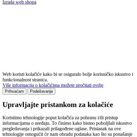
Izrada web shopa
Web koristi kolačiće kako bi se osiguralo bolje korisničko iskustvo i
funkcionalnost stranica.
Više informacija o kolačićima možete pročitati ovdje
Prihvaćam
Podešavanje
Upravljajte pristankom za kolačiće
Koristimo tehnologije poput kolačića za pohranu i/ili pristup
informacijama o uređaju. To činimo kako bismo poboljšali iskustvo
pregledavanja i prikazali prilagođene oglase. Pristanak na ove
tehnologije omogućit će nam obradu podataka kao što su ponašanje