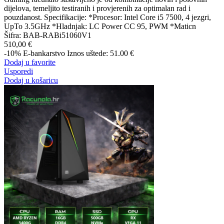
dijelova, temeljito testiranih i provjerenih za optimalan rad i
pouzdanost. Specifikacije: *Procesor: Intel Core i5 7500, 4 jezgri,
UpTo 3.5GHz *Hladnjak: LC Power CC 95, PWM *Maticn
Šifra:
BAB-RABi51060V1
510,00 €
-10%
E-bankarstvo
Iznos uštede: 51.00 €
Dodaj u favorite
Usporedi
Dodaj u košaricu