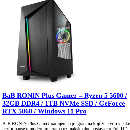
BaB RONIN Plus Gamer – Ryzen 5 5600 /
32GB DDR4 / 1TB NVMe SSD / GeForce
RTX 5060 / Windows 11 Pro
BaB RONIN Plus Gamer namijenjen je igracima koji žele vrlo visoke
performanse u modernim igrama uz maksimalne postavke u Full HD