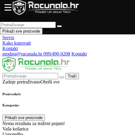
Naslovna
Artikli na akciji
Prijava
Novo u ponudi
Česta pitanja
Prikaži sve proizvode
Forum
Servis
Kako kupovati
Kontakt
prodaja@racunala.hr
099/490-9208
Kontakt
Traži
Zadnje pretraživano
Obriši sve
Proizvođači:
Kategorije:
Prikaži sve proizvode
Nema rezultata za traženi pojam!
Vaša košarica
Usporedba