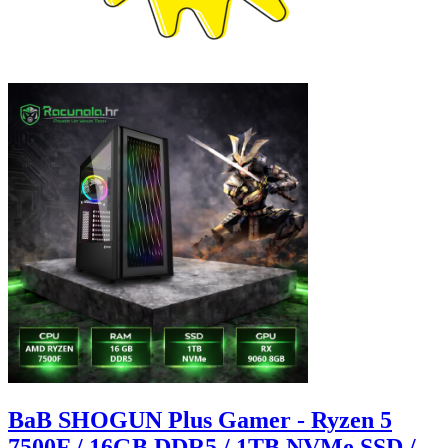
BaB SHOGUN Plus Gamer - Ryzen 5
7500F / 16GB DDR5 / 1TB NVMe SSD /