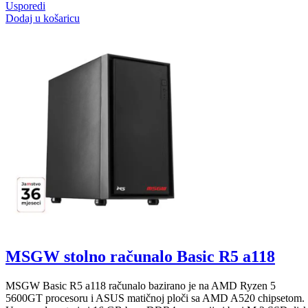
Usporedi
Dodaj u košaricu
MSGW stolno računalo Basic R5 a118
MSGW Basic R5 a118 računalo bazirano je na AMD Ryzen 5
5600GT procesoru i ASUS matičnoj ploči sa AMD A520 chipsetom.