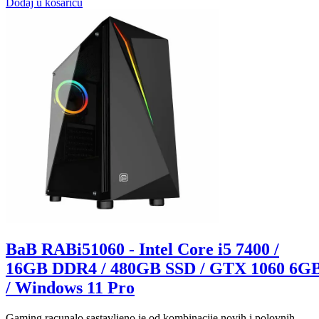
Dodaj u košaricu
BaB RABi51060 - Intel Core i5 7400 /
16GB DDR4 / 480GB SSD / GTX 1060 6G
/ Windows 11 Pro
Gaming racunalo sastavljeno je od kombinacije novih i polovnih