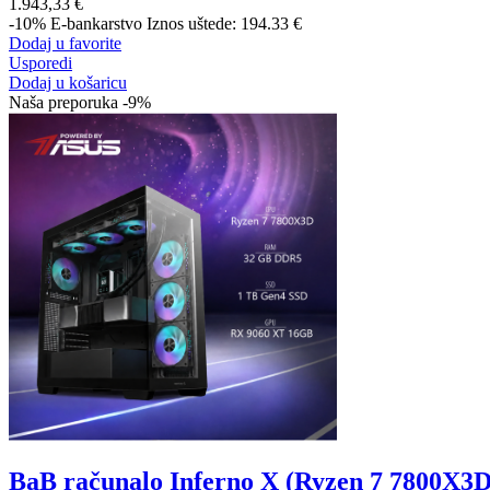
1.943,33 €
-10%
E-bankarstvo
Iznos uštede: 194.33 €
Dodaj u favorite
Usporedi
Dodaj u košaricu
Naša preporuka
-9%
BaB računalo Inferno X (Ryzen 7 7800X3D