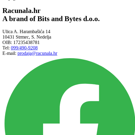
Racunala.hr
A brand of Bits and Bytes d.o.o.
Ulica A. Harambašića 14
10431 Strmec, S. Nedelja
OIB: 17235438781
Tel:
099/490-9208
E-mail:
prodaja@racunala.hr