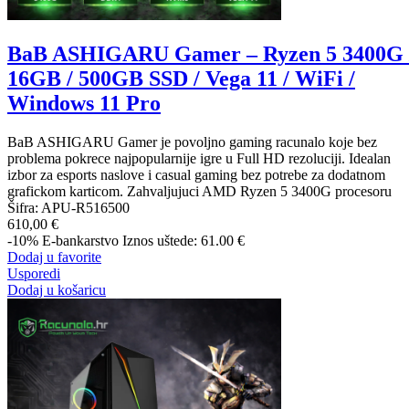
BaB ASHIGARU Gamer – Ryzen 5 3400G 
16GB / 500GB SSD / Vega 11 / WiFi /
Windows 11 Pro
BaB ASHIGARU Gamer je povoljno gaming racunalo koje bez
problema pokrece najpopularnije igre u Full HD rezoluciji. Idealan
izbor za esports naslove i casual gaming bez potrebe za dodatnom
grafickom karticom. Zahvaljujuci AMD Ryzen 5 3400G procesoru
Šifra:
APU-R516500
610,00 €
-10%
E-bankarstvo
Iznos uštede: 61.00 €
Dodaj u favorite
Usporedi
Dodaj u košaricu