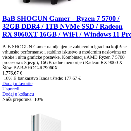
BaB SHOGUN Gamer - Ryzen 7 5700 /
32GB DDR4 / 1TB NVMe SSD / Radeon
RX 9060XT 16GB / WiFi / Windows 11 Pr
BaB SHOGUN Gamer namijenjen je zahtjevnim igracima koji žele
vrhunske performanse i stabilno iskustvo u modernim naslovima uz
visoke i ultra graficke postavke. Kombinacija AMD Ryzen 7 5700
procesora s 8 jezgri, 16GB radne memorije i Radeon RX 9060 X
Šifra:
BAB-SHOG-R79060X
1.776,67 €
-10%
E-bankarstvo
Iznos uštede: 177.67 €
Dodaj u favorite
Usporedi
Dodaj u košaricu
Naša preporuka
-10%