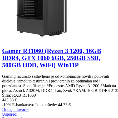
Gamer R31060 (Ryzen 3 1200, 16GB
DDR4, GTX 1060 6GB, 250GB SSD,
500GB HDD, WiFi) Win11P
Gaming racunalo sastavljeno je od kombinacije novih i polovnih
dijelova, temeljito testiranih i provjerenih za optimalan rad i
pouzdanost. Specifikacije: *Procesor: AMD Ryzen 3 1200 *Maticna
ploca: Asrock A320M, DDR4, Lan, Zvuk *RAM: 16GB DDR4 213
Šifra:
RAB-R31060
443,33 €
-10%
E-bankarstvo
Iznos uštede: 44.33 €
Dodaj u favorite
Usporedi