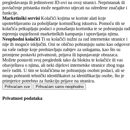
pregledavanja ili jedinstveni ID-ovi na ovoj stranici. Nepristanak ili
povlačenje pristanka može negativno utjecati na određene značajke i
funkcije.
Marketinški servisi
Kolačići kojima se koriste alati koje
upotrebljavamo za poboljšanje korisničkog iskustva. Pomoću tih se
kolačića prikupljaju podaci o ponašanju korisnika te se pohranjuju rad
mjerenja uspješnosti marketinških kampanja i upravljanja njima.
Neophodni kolačići
Ti su kolačići nužni za rad internetske stranice i
nije ih moguće isključiti. Oni se obično pohranjuju samo kao odgovor
na vaše radnje koje predstavljaju zahtjev za uslugama, kao što su
promjene postavki privatnosti, prijava ili ispunjavanje obrazaca.
Možete postaviti svoj preglednik tako da blokira te kolačiće ili vas
obavještava o njima, ali neki dijelovi internetske stranice zbog toga
neće raditi. U tim se kolačićima ne pohranjuju osobni podaci, ali se
mogu pohraniti tehnički identifikatori za identifikaciju osobe, što je
primjerice potrebno za funkciju prijave na stranicu.
Prihvaćam sve
Prihvaćam samo neophodno
Privatnost podataka