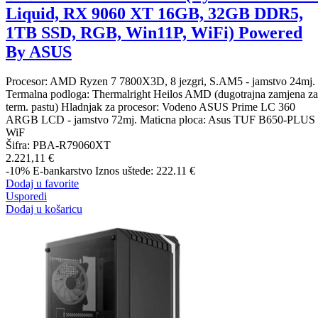
Liquid, RX 9060 XT 16GB, 32GB DDR5,
1TB SSD, RGB, Win11P, WiFi) Powered
By ASUS
Procesor: AMD Ryzen 7 7800X3D, 8 jezgri, S.AM5 - jamstvo 24mj.
Termalna podloga: Thermalright Heilos AMD (dugotrajna zamjena za
term. pastu) Hladnjak za procesor: Vodeno ASUS Prime LC 360
ARGB LCD - jamstvo 72mj. Maticna ploca: Asus TUF B650-PLUS
WiF
Šifra:
PBA-R79060XT
2.221,11 €
-10%
E-bankarstvo
Iznos uštede: 222.11 €
Dodaj u favorite
Usporedi
Dodaj u košaricu