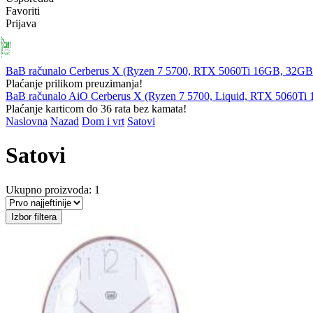
Favoriti
Prijava
PRIJENOSNA
RAČUNALA
KOMPONENTE
PERIFERIJ
RAČUNALA
BaB računalo Cerberus X (Ryzen 7 5700, RTX 5060Ti 16GB, 32
Plaćanje prilikom preuzimanja!
BaB računalo AiO Cerberus X (Ryzen 7 5700, Liquid, RTX 5060T
Plaćanje karticom do 36 rata bez kamata!
Naslovna
Nazad
Dom i vrt
Satovi
Satovi
Ukupno proizvoda: 1
Izbor filtera