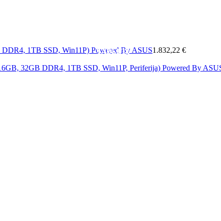
MOBITELI
A
MREŽA
SOFTWARE
&
ELEKTRONIKA
KAB
GB DDR4, 1TB SSD, Win11P) Powered By ASUS
1.832,22 €
TABLETI
i 16GB, 32GB DDR4, 1TB SSD, Win11P, Periferija) Powered By AS