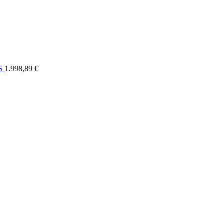
ELI
OSTALO
FORUM
SERVIS
KONTAKT
RASPRODAJA
US
1.998,89 €