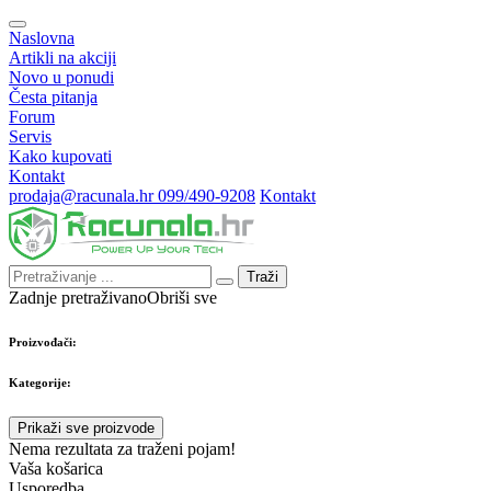
Naslovna
Artikli na akciji
Novo u ponudi
Česta pitanja
Forum
Servis
Kako kupovati
Kontakt
prodaja@racunala.hr
099/490-9208
Kontakt
Traži
Zadnje pretraživano
Obriši sve
Proizvođači:
Kategorije:
Prikaži sve proizvode
Nema rezultata za traženi pojam!
Vaša košarica
Usporedba