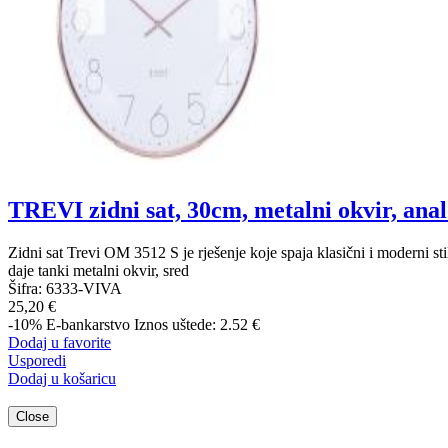
TREVI zidni sat, 30cm, metalni okvir, an
Zidni sat Trevi OM 3512 S je rješenje koje spaja klasični i moderni stil
daje tanki metalni okvir, sred
Šifra:
6333-VIVA
25,20 €
-10%
E-bankarstvo
Iznos uštede: 2.52 €
Dodaj u favorite
Usporedi
Dodaj u košaricu
Close