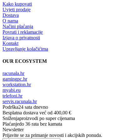
Kako kupovati
Uvjeti prodaje
Dostava
O nama
Načini plaćanja
Povrati i reklamacije
Izjava o privatnosti
Kontakt
Upravljanje kolačićima
OUR ECOSYSTEM
racunala.hr
gamingpc.hr
workstation.hr
myabi.eu
telefoni.hr
servis.racunala.hr
Podrška
24 sata dnevno
Besplatna dostava
već od 400,00 €
Sniženja
proizvodi po super cijenama
Plaćanje
do 36 rata bez kamata
Newsletter
Prijavite se za primanje novosti i akcijskih ponuda.