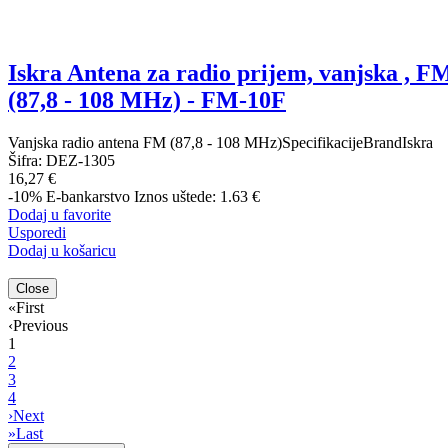
Iskra Antena za radio prijem, vanjska , F
(87,8 - 108 MHz) - FM-10F
Vanjska radio antena FM (87,8 - 108 MHz)SpecifikacijeBrandIskra
Šifra:
DEZ-1305
16,27 €
-10%
E-bankarstvo
Iznos uštede: 1.63 €
Dodaj u favorite
Usporedi
Dodaj u košaricu
Close
«
First
‹
Previous
1
2
3
4
›
Next
»
Last