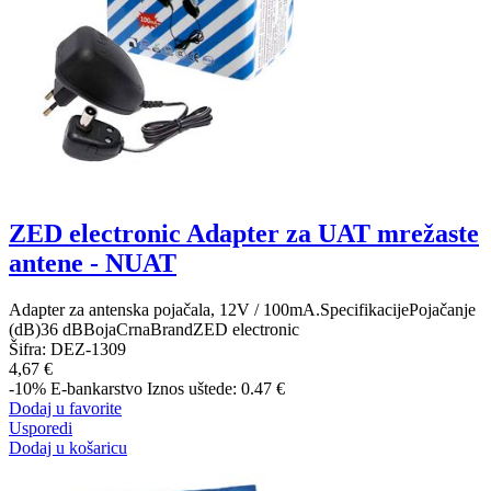
ZED electronic Adapter za UAT mrežaste
antene - NUAT
Adapter za antenska pojačala, 12V / 100mA.SpecifikacijePojačanje
(dB)36 dBBojaCrnaBrandZED electronic
Šifra:
DEZ-1309
4,67 €
-10%
E-bankarstvo
Iznos uštede: 0.47 €
Dodaj u favorite
Usporedi
Dodaj u košaricu