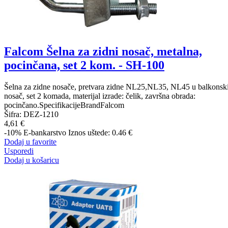
Falcom Šelna za zidni nosač, metalna,
pocinčana, set 2 kom. - SH-100
Šelna za zidne nosače, pretvara zidne NL25,NL35, NL45 u balkonsk
nosač, set 2 komada, materijal izrade: čelik, završna obrada:
pocinčano.SpecifikacijeBrandFalcom
Šifra:
DEZ-1210
4,61 €
-10%
E-bankarstvo
Iznos uštede: 0.46 €
Dodaj u favorite
Usporedi
Dodaj u košaricu