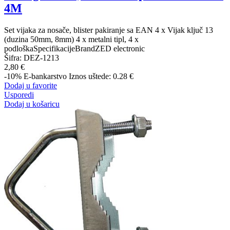
4M
Set vijaka za nosače, blister pakiranje sa EAN 4 x Vijak ključ 13
(duzina 50mm, 8mm) 4 x metalni tipl, 4 x
podloškaSpecifikacijeBrandZED electronic
Šifra:
DEZ-1213
2,80 €
-10%
E-bankarstvo
Iznos uštede: 0.28 €
Dodaj u favorite
Usporedi
Dodaj u košaricu