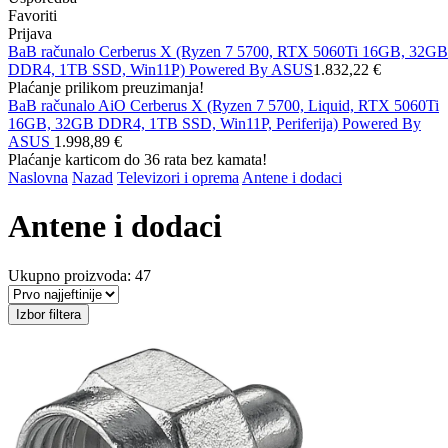
Favoriti
Prijava
BaB računalo Cerberus X (Ryzen 7 5700, RTX 5060Ti 16GB, 32GB
DDR4, 1TB SSD, Win11P) Powered By ASUS
1.832,22 €
Plaćanje prilikom preuzimanja!
BaB računalo AiO Cerberus X (Ryzen 7 5700, Liquid, RTX 5060Ti
16GB, 32GB DDR4, 1TB SSD, Win11P, Periferija) Powered By
ASUS
1.998,89 €
Plaćanje karticom do 36 rata bez kamata!
Naslovna
Nazad
Televizori i oprema
Antene i dodaci
Antene i dodaci
Ukupno proizvoda: 47
Izbor filtera