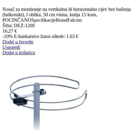
Nosač za montiranje na vertikalnu ili horizontalnu cijev bez bušenja
(balkonski), I oblika, 50 cm visina, kutija 15 kom,
POCINČANOSpecifikacijeBrandFalcom
Šifra:
DEZ-1200
16,27 €
-10%
E-bankarstvo
Iznos uštede: 1.63 €
Dodaj u favorite
Usporedi
Dodaj u košaricu