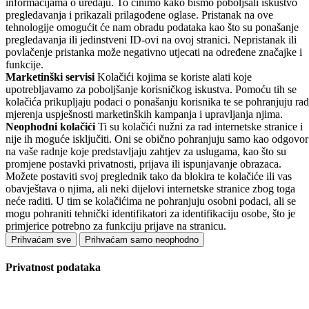
informacijama o uređaju. To činimo kako bismo poboljšali iskustvo
pregledavanja i prikazali prilagođene oglase. Pristanak na ove
tehnologije omogućit će nam obradu podataka kao što su ponašanje
pregledavanja ili jedinstveni ID-ovi na ovoj stranici. Nepristanak ili
povlačenje pristanka može negativno utjecati na određene značajke i
funkcije.
Marketinški servisi
Kolačići kojima se koriste alati koje
upotrebljavamo za poboljšanje korisničkog iskustva. Pomoću tih se
kolačića prikupljaju podaci o ponašanju korisnika te se pohranjuju rad
mjerenja uspješnosti marketinških kampanja i upravljanja njima.
Neophodni kolačići
Ti su kolačići nužni za rad internetske stranice i
nije ih moguće isključiti. Oni se obično pohranjuju samo kao odgovor
na vaše radnje koje predstavljaju zahtjev za uslugama, kao što su
promjene postavki privatnosti, prijava ili ispunjavanje obrazaca.
Možete postaviti svoj preglednik tako da blokira te kolačiće ili vas
obavještava o njima, ali neki dijelovi internetske stranice zbog toga
neće raditi. U tim se kolačićima ne pohranjuju osobni podaci, ali se
mogu pohraniti tehnički identifikatori za identifikaciju osobe, što je
primjerice potrebno za funkciju prijave na stranicu.
Prihvaćam sve
Prihvaćam samo neophodno
Privatnost podataka