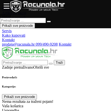
Naslovna
Artikli na akciji
Prijava
Novo u ponudi
Česta pitanja
Prikaži sve proizvode
Forum
Servis
Kako kupovati
Kontakt
prodaja@racunala.hr
099/490-9208
Kontakt
Traži
Zadnje pretraživano
Obriši sve
Proizvođači:
Kategorije:
Prikaži sve proizvode
Nema rezultata za traženi pojam!
Vaša košarica
Usporedba