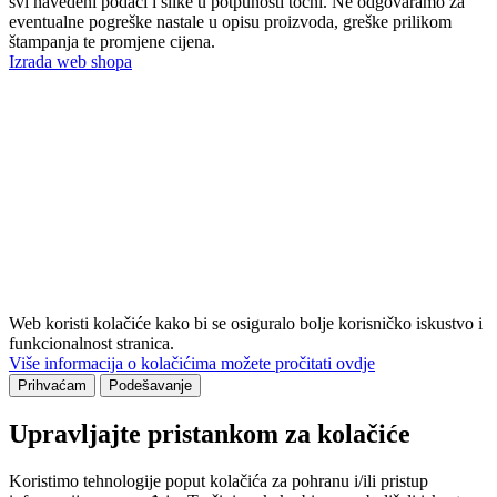
svi navedeni podaci i slike u potpunosti točni. Ne odgovaramo za
eventualne pogreške nastale u opisu proizvoda, greške prilikom
štampanja te promjene cijena.
Izrada web shopa
Web koristi kolačiće kako bi se osiguralo bolje korisničko iskustvo i
funkcionalnost stranica.
Više informacija o kolačićima možete pročitati ovdje
Prihvaćam
Podešavanje
Upravljajte pristankom za kolačiće
Koristimo tehnologije poput kolačića za pohranu i/ili pristup