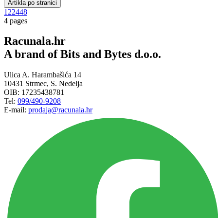
Artikla po stranici
12
24
48
4 pages
Racunala.hr
A brand of Bits and Bytes d.o.o.
Ulica A. Harambašića 14
10431 Strmec, S. Nedelja
OIB: 17235438781
Tel:
099/490-9208
E-mail:
prodaja@racunala.hr