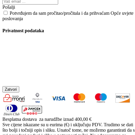
Pošalji
Potvrđujem da sam pročitao/pročitala i da prihvaćam Opće uvjete
poslovanja
Privatnost podataka
Zatvori
Besplatna dostava
za narudžbe iznad 400,00 €
Sve cijene iskazane su u eurima (€) i uključuju PDV. Trudimo se dati
što bolji i točniji opis i sliku. Unatoč tome, ne možemo garantirati da 