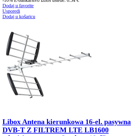
-10%
E-bankarstvo
Iznos uštede: 0.54 €
Dodaj u favorite
Usporedi
Dodaj u košaricu
Libox Antena kierunkowa 16-el. pasywna
DVB-T Z FILTREM LTE LB1600