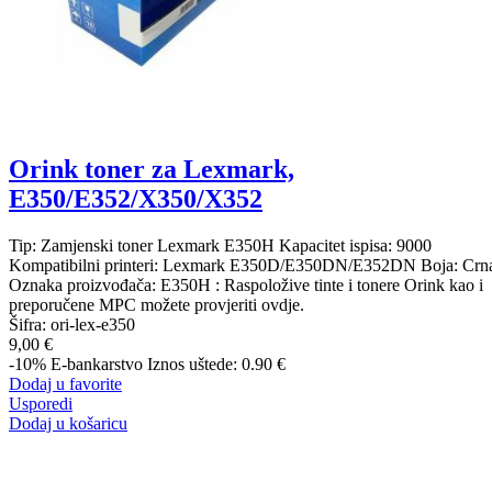
Orink toner za Lexmark,
E350/E352/X350/X352
Tip: Zamjenski toner Lexmark E350H Kapacitet ispisa: 9000
Kompatibilni printeri: Lexmark E350D/E350DN/E352DN Boja: Crn
Oznaka proizvođača: E350H : Raspoložive tinte i tonere Orink kao i
preporučene MPC možete provjeriti ovdje.
Šifra:
ori-lex-e350
9,00 €
-10%
E-bankarstvo
Iznos uštede: 0.90 €
Dodaj u favorite
Usporedi
Dodaj u košaricu