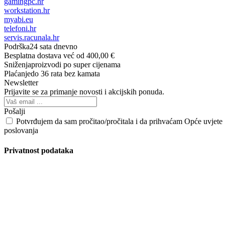
gamingpc.hr
workstation.hr
myabi.eu
telefoni.hr
servis.racunala.hr
Podrška
24 sata dnevno
Besplatna dostava
već od 400,00 €
Sniženja
proizvodi po super cijenama
Plaćanje
do 36 rata bez kamata
Newsletter
Prijavite se za primanje novosti i akcijskih ponuda.
Pošalji
Potvrđujem da sam pročitao/pročitala i da prihvaćam Opće uvjete
poslovanja
Privatnost podataka