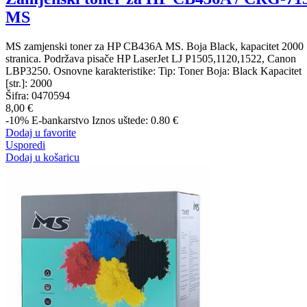
MS
MS zamjenski toner za HP CB436A MS. Boja Black, kapacitet 2000
stranica. Podržava pisače HP LaserJet LJ P1505,1120,1522, Canon
LBP3250. Osnovne karakteristike: Tip: Toner Boja: Black Kapacitet
[str.]: 2000
Šifra:
0470594
8,00 €
-10%
E-bankarstvo
Iznos uštede: 0.80 €
Dodaj u favorite
Usporedi
Dodaj u košaricu