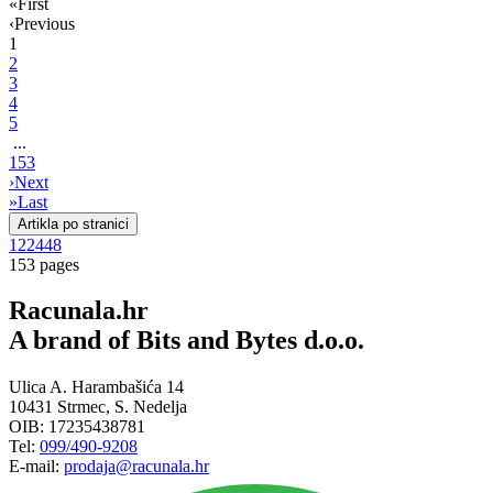
«
First
‹
Previous
1
2
3
4
5
...
153
›
Next
»
Last
Artikla po stranici
12
24
48
153 pages
Racunala.hr
A brand of Bits and Bytes d.o.o.
Ulica A. Harambašića 14
10431 Strmec, S. Nedelja
OIB: 17235438781
Tel:
099/490-9208
E-mail:
prodaja@racunala.hr