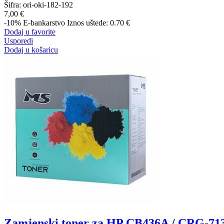
Šifra:
ori-oki-182-192
7,00 €
-10%
E-bankarstvo
Iznos uštede: 0.70 €
Dodaj u favorite
Usporedi
Dodaj u košaricu
Zamjenski toner za HP CB436A / CRG-71