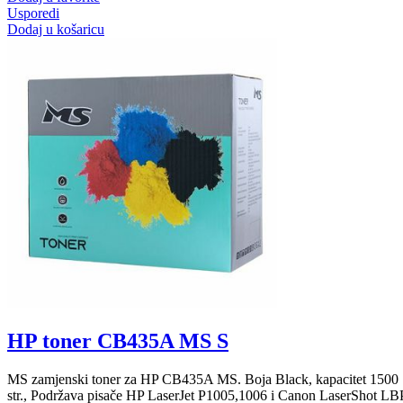
Usporedi
Dodaj u košaricu
HP toner CB435A MS S
MS zamjenski toner za HP CB435A MS. Boja Black, kapacitet 1500
str., Podržava pisače HP LaserJet P1005,1006 i Canon LaserShot LB