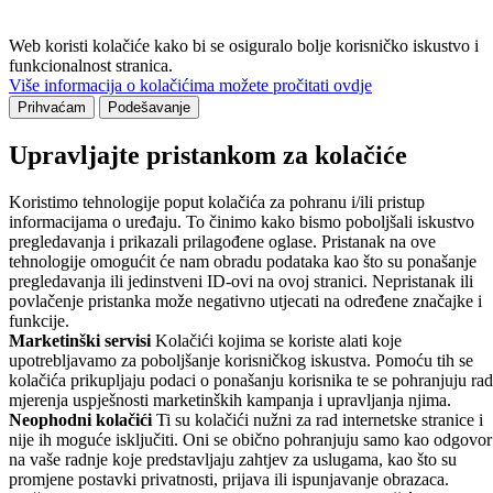
Web koristi kolačiće kako bi se osiguralo bolje korisničko iskustvo i
funkcionalnost stranica.
Više informacija o kolačićima možete pročitati ovdje
Prihvaćam
Podešavanje
Upravljajte pristankom za kolačiće
Koristimo tehnologije poput kolačića za pohranu i/ili pristup
informacijama o uređaju. To činimo kako bismo poboljšali iskustvo
pregledavanja i prikazali prilagođene oglase. Pristanak na ove
tehnologije omogućit će nam obradu podataka kao što su ponašanje
pregledavanja ili jedinstveni ID-ovi na ovoj stranici. Nepristanak ili
povlačenje pristanka može negativno utjecati na određene značajke i
funkcije.
Marketinški servisi
Kolačići kojima se koriste alati koje
upotrebljavamo za poboljšanje korisničkog iskustva. Pomoću tih se
kolačića prikupljaju podaci o ponašanju korisnika te se pohranjuju rad
mjerenja uspješnosti marketinških kampanja i upravljanja njima.
Neophodni kolačići
Ti su kolačići nužni za rad internetske stranice i
nije ih moguće isključiti. Oni se obično pohranjuju samo kao odgovor
na vaše radnje koje predstavljaju zahtjev za uslugama, kao što su
promjene postavki privatnosti, prijava ili ispunjavanje obrazaca.