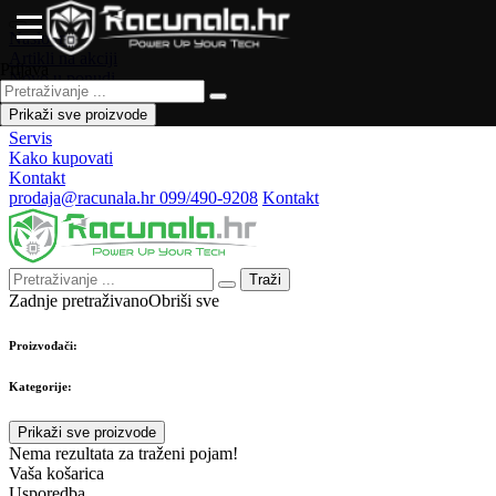
Naslovna
Artikli na akciji
Prijava
Novo u ponudi
Česta pitanja
Prikaži sve proizvode
Forum
Servis
Kako kupovati
Kontakt
prodaja@racunala.hr
099/490-9208
Kontakt
Traži
Zadnje pretraživano
Obriši sve
Proizvođači:
Kategorije:
Prikaži sve proizvode
Nema rezultata za traženi pojam!
Vaša košarica
Usporedba