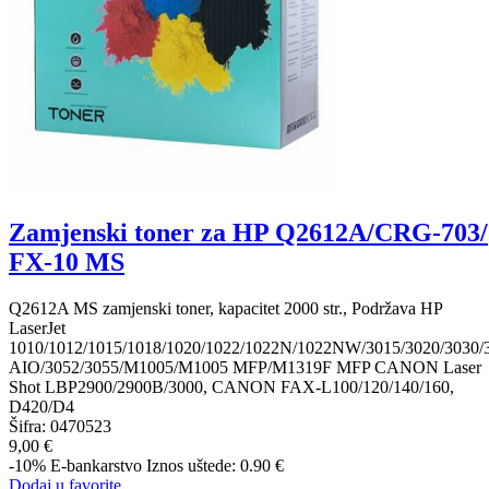
Zamjenski toner za HP Q2612A/CRG-703/
FX-10 MS
Q2612A MS zamjenski toner, kapacitet 2000 str., Podržava HP
LaserJet
1010/1012/1015/1018/1020/1022/1022N/1022NW/3015/3020/3030/
AIO/3052/3055/M1005/M1005 MFP/M1319F MFP CANON Laser
Shot LBP2900/2900B/3000, CANON FAX-L100/120/140/160,
D420/D4
Šifra:
0470523
9,00 €
-10%
E-bankarstvo
Iznos uštede: 0.90 €
Dodaj u favorite