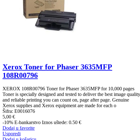
Xerox Toner for Phaser 3635MFP
108R00796
XEROX 108R00796 Toner for Phaser 3635MFP for 10,000 pages
Toner is specially designed and tested to deliver the best image qualit
and reliable printing you can count on, page after page. Genuine
Xerox supplies and Xerox equipment are made for each o
Šifra:
E0016076
5,00 €
-10%
E-bankarstvo
Iznos uštede: 0.50 €
Dodaj u favorite
Usporedi
Dodaj u košaricu