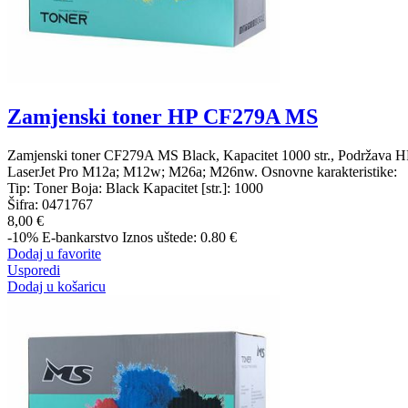
Zamjenski toner HP CF279A MS
Zamjenski toner CF279A MS Black, Kapacitet 1000 str., Podržava H
LaserJet Pro M12a; M12w; M26a; M26nw. Osnovne karakteristike:
Tip: Toner Boja: Black Kapacitet [str.]: 1000
Šifra:
0471767
8,00 €
-10%
E-bankarstvo
Iznos uštede: 0.80 €
Dodaj u favorite
Usporedi
Dodaj u košaricu