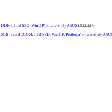
MOBITELI
A
MREŽA
SOFTWARE
&
ELEKTRONIKA
KAB
GB DDR4, 1TB SSD, Win11P) Powered By ASUS
1.832,22 €
TABLETI
i 16GB, 32GB DDR4, 1TB SSD, Win11P, Periferija) Powered By AS