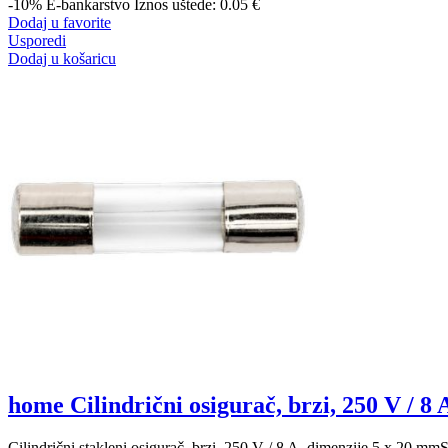
-10%
E-bankarstvo
Iznos uštede: 0.05 €
Dodaj u favorite
Usporedi
Dodaj u košaricu
home Cilindrični osigurač, brzi, 250 V / 8 
Cilindrični stakleni osigurač, brzi, 250 V / 8 A, dimenzije 5 x 