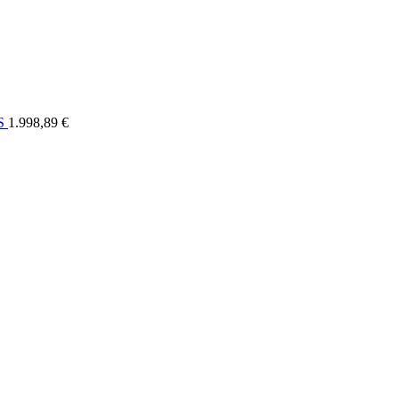
ELI
OSTALO
FORUM
SERVIS
KONTAKT
RASPRODAJA
US
1.998,89 €