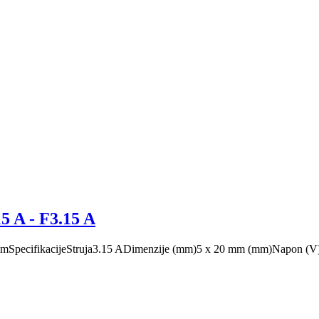
15 A - F3.15 A
 x 20 mmSpecifikacijeStruja3.15 ADimenzije (mm)5 x 20 mm (mm)Napon