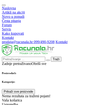
Naslovna
Artikli na akciji
Novo u ponudi
Česta pitanja
Forum
Servis
Kako kupovati
Kontakt
prodaja@racunala.hr
099/490-9208
Kontakt
Traži
Zadnje pretraživano
Obriši sve
Proizvođači:
Kategorije:
Prikaži sve proizvode
Nema rezultata za traženi pojam!
Vaša košarica
Usporedba