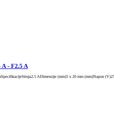
 A - F2.5 A
x 20 mmSpecifikacijeStruja2.5 ADimenzije (mm)5 x 20 mm (mm)Napon (V