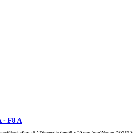
A - F8 A
20 mmSpecifikacijeStruja8 ADimenzije (mm)5 x 20 mm (mm)Napon (V)25