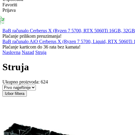
Favoriti
Prijava
PRIJENOSNA
RAČUNALA
KOMPONENTE
PERIFERIJ
RAČUNALA
BaB računalo Cerberus X (Ryzen 7 5700, RTX 5060Ti 16GB, 32
Plaćanje prilikom preuzimanja!
BaB računalo AiO Cerberus X (Ryzen 7 5700, Liquid, RTX 5060T
Plaćanje karticom do 36 rata bez kamata!
Naslovna
Nazad
Struja
Struja
Ukupno proizvoda: 624
Izbor filtera