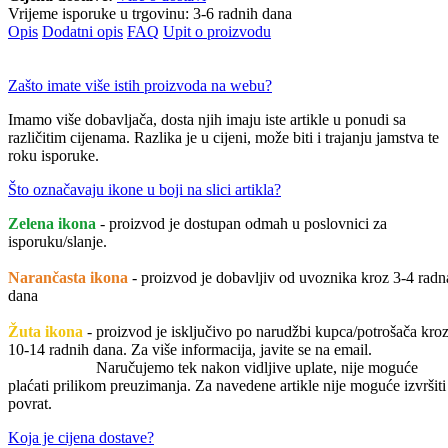
Vrijeme isporuke u trgovinu:
3-6 radnih dana
Opis
Dodatni opis
FAQ
Upit o proizvodu
Zašto imate više istih proizvoda na webu?
Imamo više dobavljača, dosta njih imaju iste artikle u ponudi sa
različitim cijenama. Razlika je u cijeni, može biti i trajanju jamstva te
roku isporuke.
Što označavaju ikone u boji na slici artikla?
Zelena ikona
- proizvod je dostupan odmah u poslovnici za
isporuku/slanje.
Narančasta ikona
- proizvod je dobavljiv od uvoznika kroz 3-4 radn
dana
Žuta ikona
- proizvod je isključivo po narudžbi kupca/potrošača kro
10-14 radnih dana. Za više informacija, javite se na email.
Naručujemo tek nakon vidljive uplate, nije moguće
plaćati prilikom preuzimanja. Za navedene artikle nije moguće izvršiti
povrat.
Koja je cijena dostave?