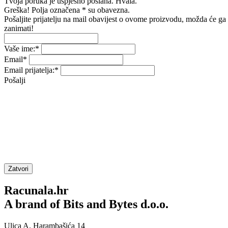
Tvoja poruka je uspješno poslana. Hvala.
Greška! Polja označena * su obavezna.
Pošaljite prijatelju na mail obavijest o ovome proizvodu, možda će ga
zanimati!
Vaše ime:
*
Email
*
Email prijatelja:
*
Pošalji
Zatvori
Racunala.hr
A brand of Bits and Bytes d.o.o.
Ulica A. Harambašića 14