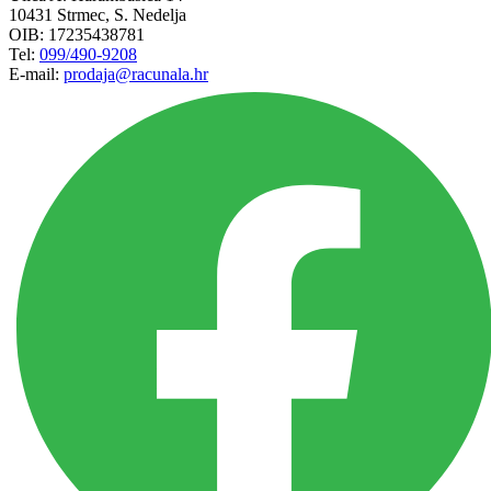
10431 Strmec, S. Nedelja
OIB: 17235438781
Tel:
099/490-9208
E-mail:
prodaja@racunala.hr