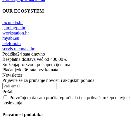
OUR ECOSYSTEM
racunala.hr
gamingpc.hr
workstation.hr
myabi.eu
telefoni.hr
servis.racunala.hr
Podrška
24 sata dnevno
Besplatna dostava
već od 400,00 €
Sniženja
proizvodi po super cijenama
Plaćanje
do 36 rata bez kamata
Newsletter
Prijavite se za primanje novosti i akcijskih ponuda.
Pošalji
Potvrđujem da sam pročitao/pročitala i da prihvaćam Opće uvjete
poslovanja
Privatnost podataka