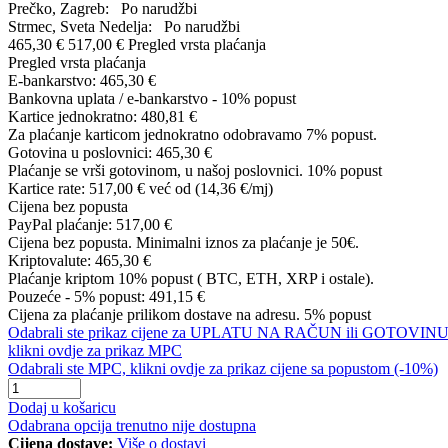
Prečko, Zagreb:
Po narudžbi
Strmec, Sveta Nedelja:
Po narudžbi
465,30 €
517,00 €
Pregled vrsta plaćanja
Pregled vrsta plaćanja
E-bankarstvo:
465,30 €
Bankovna uplata / e-bankarstvo - 10% popust
Kartice jednokratno:
480,81 €
Za plaćanje karticom jednokratno odobravamo 7% popust.
Gotovina u poslovnici:
465,30 €
Plaćanje se vrši gotovinom, u našoj poslovnici. 10% popust
Kartice rate:
517,00 €
već od (14,36 €/mj)
Cijena bez popusta
PayPal plaćanje:
517,00 €
Cijena bez popusta. Minimalni iznos za plaćanje je 50€.
Kriptovalute:
465,30 €
Plaćanje kriptom 10% popust ( BTC, ETH, XRP i ostale).
Pouzeće - 5% popust:
491,15 €
Cijena za plaćanje prilikom dostave na adresu. 5% popust
Odabrali ste prikaz cijene za UPLATU NA RAČUN ili GOTOVINU
klikni ovdje za prikaz MPC
Odabrali ste MPC, klikni ovdje za prikaz cijene sa popustom (-10%)
Dodaj u košaricu
Odabrana opcija trenutno nije dostupna
Cijena dostave:
Više o dostavi