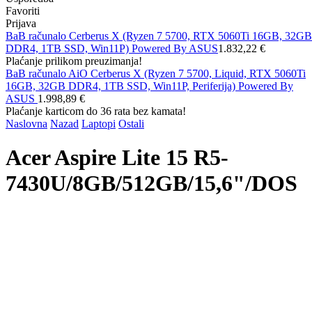
Favoriti
Prijava
BaB računalo Cerberus X (Ryzen 7 5700, RTX 5060Ti 16GB, 32GB
DDR4, 1TB SSD, Win11P) Powered By ASUS
1.832,22 €
Plaćanje prilikom preuzimanja!
BaB računalo AiO Cerberus X (Ryzen 7 5700, Liquid, RTX 5060Ti
16GB, 32GB DDR4, 1TB SSD, Win11P, Periferija) Powered By
ASUS
1.998,89 €
Plaćanje karticom do 36 rata bez kamata!
Naslovna
Nazad
Laptopi
Ostali
Acer Aspire Lite 15 R5-
7430U/8GB/512GB/15,6"/DOS