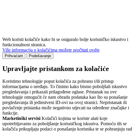
Web koristi kolačiće kako bi se osiguralo bolje korisničko iskustvo i
funkcionalnost stranica.
Više informacija o kolačićima možete pročitati ovdje
Prihvaćam
Podešavanje
Upravljajte pristankom za kolačiće
Koristimo tehnologije poput kolačića za pohranu i/ili pristup
informacijama o uređaju. To činimo kako bismo poboljšali iskustvo
pregledavanja i prikazali prilagođene oglase. Pristanak na ove
tehnologije omogućit će nam obradu podataka kao što su ponašanje
pregledavanja ili jedinstveni ID-ovi na ovoj stranici. Nepristanak ili
povlačenje pristanka može negativno utjecati na određene značajke i
funkcije.
Marketinški servisi
Kolačići kojima se koriste alati koje
upotrebljavamo za poboljšanje korisničkog iskustva. Pomoću tih se
kolačića prikupljaju podaci o ponašanju korisnika te se pohranjuju rad