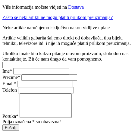
Više informacija možete vidjeti na
Dostava
Zašto se neki artikli ne mogu platiti prilikom preuzimanja?
Neke artikle naručujemo isključivo nakon vidljive uplate
Artikle velikih gabarita šaljemo direkt od dobavljača, tipa bijelu
tehniku, televizore itd. i nije ih moguće platiti prilikom preuzimanja.
Ukoliko imate bilo kakvo pitanje o ovom proizvodu, slobodno nas
kontaktirajte. Bit će nam drago da vam pomognemo.
Ime
*
Prezime
*
Email
*
Telefon
Poruka
*
Polja označena * su obavezna!
Pošalji