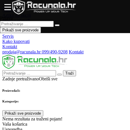
Naslovna
Artikli na akciji
Prijava
Novo u ponudi
Česta pitanja
Prikaži sve proizvode
Forum
Servis
Kako kupovati
Kontakt
prodaja@racunala.hr
099/490-9208
Kontakt
Traži
Zadnje pretraživano
Obriši sve
Proizvođači:
Kategorije:
Prikaži sve proizvode
Nema rezultata za traženi pojam!
Vaša košarica
Usporedba