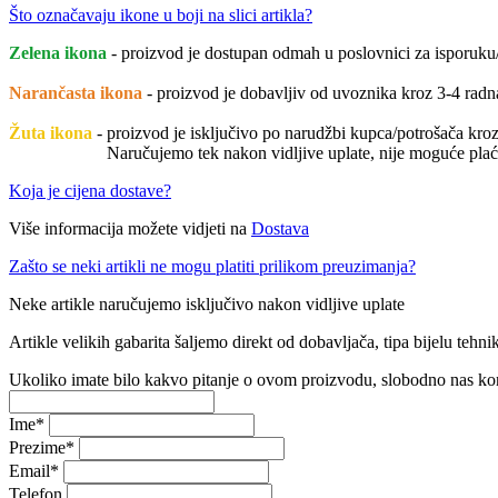
Što označavaju ikone u boji na slici artikla?
Zelena ikona
- proizvod je dostupan odmah u poslovnici za isporuku/
Narančasta ikona
- proizvod je dobavljiv od uvoznika kroz 3-4 rad
Žuta ikona
- proizvod je isključivo po narudžbi kupca/potrošača kroz 
Naručujemo tek nakon vidljive uplate, nije moguće plaćati pril
Koja je cijena dostave?
Više informacija možete vidjeti na
Dostava
Zašto se neki artikli ne mogu platiti prilikom preuzimanja?
Neke artikle naručujemo isključivo nakon vidljive uplate
Artikle velikih gabarita šaljemo direkt od dobavljača, tipa bijelu tehnik
Ukoliko imate bilo kakvo pitanje o ovom proizvodu, slobodno nas ko
Ime
*
Prezime
*
Email
*
Telefon