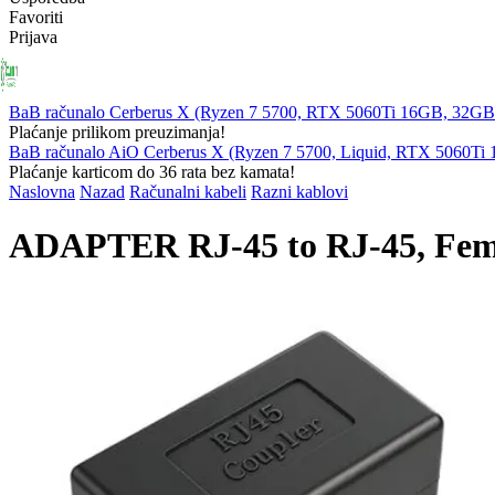
Favoriti
Prijava
PRIJENOSNA
RAČUNALA
KOMPONENTE
PERIFERIJ
RAČUNALA
BaB računalo Cerberus X (Ryzen 7 5700, RTX 5060Ti 16GB, 32
Plaćanje prilikom preuzimanja!
BaB računalo AiO Cerberus X (Ryzen 7 5700, Liquid, RTX 5060T
Plaćanje karticom do 36 rata bez kamata!
Naslovna
Nazad
Računalni kabeli
Razni kablovi
ADAPTER RJ-45 to RJ-45, Fem