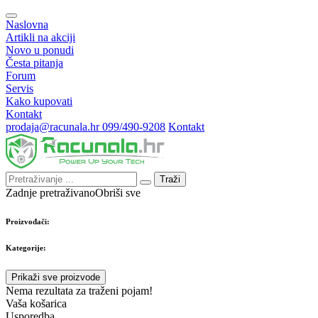
Naslovna
Artikli na akciji
Novo u ponudi
Česta pitanja
Forum
Servis
Kako kupovati
Kontakt
prodaja@racunala.hr
099/490-9208
Kontakt
Traži
Zadnje pretraživano
Obriši sve
Proizvođači:
Kategorije:
Prikaži sve proizvode
Nema rezultata za traženi pojam!
Vaša košarica
Usporedba