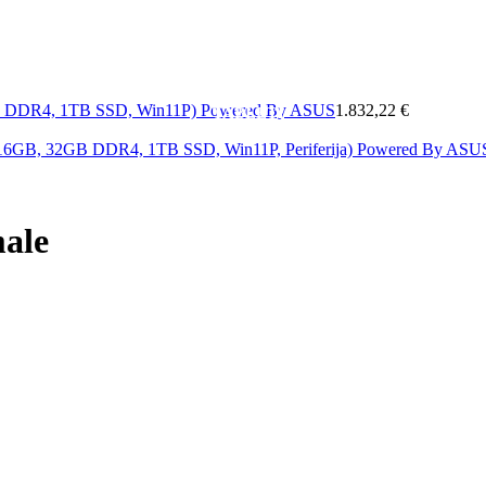
MOBITELI
A
MREŽA
SOFTWARE
&
ELEKTRONIKA
KAB
GB DDR4, 1TB SSD, Win11P) Powered By ASUS
1.832,22 €
TABLETI
i 16GB, 32GB DDR4, 1TB SSD, Win11P, Periferija) Powered By AS
ale