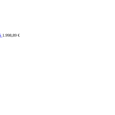
ELI
OSTALO
FORUM
SERVIS
KONTAKT
RASPRODAJA
US
1.998,89 €