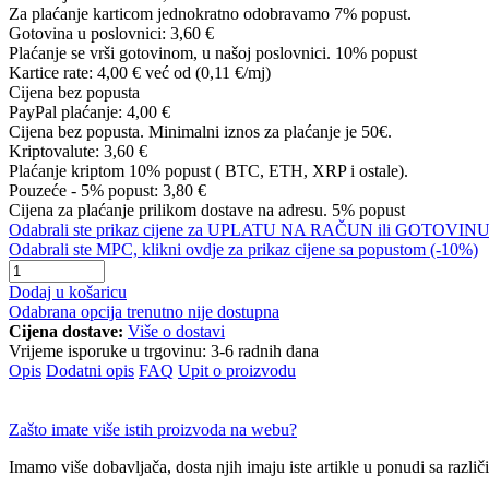
Za plaćanje karticom jednokratno odobravamo 7% popust.
Gotovina u poslovnici:
3,60 €
Plaćanje se vrši gotovinom, u našoj poslovnici. 10% popust
Kartice rate:
4,00 €
već od (0,11 €/mj)
Cijena bez popusta
PayPal plaćanje:
4,00 €
Cijena bez popusta. Minimalni iznos za plaćanje je 50€.
Kriptovalute:
3,60 €
Plaćanje kriptom 10% popust ( BTC, ETH, XRP i ostale).
Pouzeće - 5% popust:
3,80 €
Cijena za plaćanje prilikom dostave na adresu. 5% popust
Odabrali ste prikaz cijene za UPLATU NA RAČUN ili GOTOVINU, 
Odabrali ste MPC, klikni ovdje za prikaz cijene sa popustom (-10%)
Dodaj u košaricu
Odabrana opcija trenutno nije dostupna
Cijena dostave:
Više o dostavi
Vrijeme isporuke u trgovinu:
3-6 radnih dana
Opis
Dodatni opis
FAQ
Upit o proizvodu
Zašto imate više istih proizvoda na webu?
Imamo više dobavljača, dosta njih imaju iste artikle u ponudi sa različi