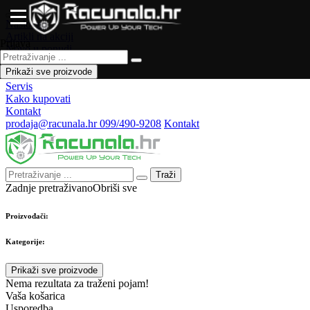
Naslovna
Artikli na akciji
Prijava
Novo u ponudi
Česta pitanja
Prikaži sve proizvode
Forum
Servis
Kako kupovati
Kontakt
prodaja@racunala.hr
099/490-9208
Kontakt
Traži
Zadnje pretraživano
Obriši sve
Proizvođači:
Kategorije:
Prikaži sve proizvode
Nema rezultata za traženi pojam!
Vaša košarica
Usporedba