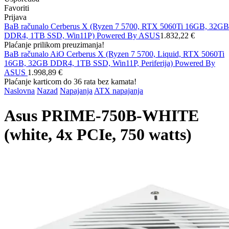
Favoriti
Prijava
BaB računalo Cerberus X (Ryzen 7 5700, RTX 5060Ti 16GB, 32GB
DDR4, 1TB SSD, Win11P) Powered By ASUS
1.832,22 €
Plaćanje prilikom preuzimanja!
BaB računalo AiO Cerberus X (Ryzen 7 5700, Liquid, RTX 5060Ti
16GB, 32GB DDR4, 1TB SSD, Win11P, Periferija) Powered By
ASUS
1.998,89 €
Plaćanje karticom do 36 rata bez kamata!
Naslovna
Nazad
Napajanja
ATX napajanja
Asus PRIME-750B-WHITE
(white, 4x PCIe, 750 watts)