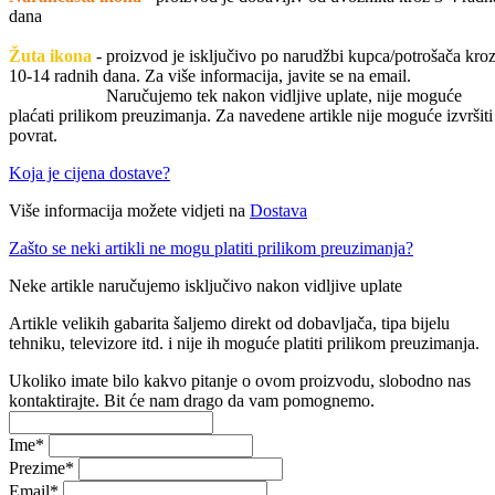
dana
Žuta ikona
- proizvod je isključivo po narudžbi kupca/potrošača kro
10-14 radnih dana. Za više informacija, javite se na email.
Naručujemo tek nakon vidljive uplate, nije moguće
plaćati prilikom preuzimanja. Za navedene artikle nije moguće izvršiti
povrat.
Koja je cijena dostave?
Više informacija možete vidjeti na
Dostava
Zašto se neki artikli ne mogu platiti prilikom preuzimanja?
Neke artikle naručujemo isključivo nakon vidljive uplate
Artikle velikih gabarita šaljemo direkt od dobavljača, tipa bijelu
tehniku, televizore itd. i nije ih moguće platiti prilikom preuzimanja.
Ukoliko imate bilo kakvo pitanje o ovom proizvodu, slobodno nas
kontaktirajte. Bit će nam drago da vam pomognemo.
Ime
*
Prezime
*
Email
*