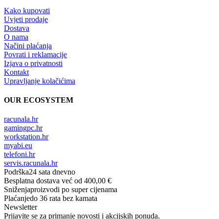
Kako kupovati
Uvjeti prodaje
Dostava
O nama
Načini plaćanja
Povrati i reklamacije
Izjava o privatnosti
Kontakt
Upravljanje kolačićima
OUR ECOSYSTEM
racunala.hr
gamingpc.hr
workstation.hr
myabi.eu
telefoni.hr
servis.racunala.hr
Podrška
24 sata dnevno
Besplatna dostava
već od 400,00 €
Sniženja
proizvodi po super cijenama
Plaćanje
do 36 rata bez kamata
Newsletter
Prijavite se za primanje novosti i akcijskih ponuda.