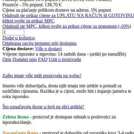
Pouzeće - 5% popust:
138,70 €
Cijena za plaćanje prilikom dostave na adresu. 5% popust
Odabrali ste prikaz cijene za UPLATU NA RAČUN ili GOTOVINU
klikni ovdje za prikaz MPC
Odabrali ste MPC, klikni ovdje za prikaz cijene sa popustom (-10%)
Dodaj u košaricu
Odabrana opcija trenutno nije dostupna
Cijena dostave:
Više o dostavi
Vrijeme isporuke u trgovinu:
14 radnih dana - (artikl po narudžbi)
Opis
Dodatni opis
FAQ
Upit o proizvodu
Zašto imate više istih proizvoda na webu?
Imamo više dobavljača, dosta njih imaju iste artikle u ponudi sa
različitim cijenama. Razlika je u cijeni, može biti i trajanju jamstva te
roku isporuke.
Što označavaju ikone u boji na slici artikla?
Zelena ikona
- proizvod je dostupan odmah u poslovnici za
isporuku/slanje.
Narančasta ikona
- proizvod je dobavljiv od uvoznika kroz 3-4 radn