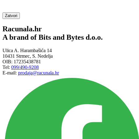
Zatvori
Racunala.hr
A brand of Bits and Bytes d.o.o.
Ulica A. Harambašića 14
10431 Strmec, S. Nedelja
OIB: 17235438781
Tel:
099/490-9208
E-mail:
prodaja@racunala.hr