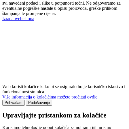
svi navedeni podaci i slike u potpunosti točni. Ne odgovaramo za
eventualne pogreške nastale u opisu proizvoda, greške prilikom
štampanja te promjene cijena.
Izrada web shopa
Web koristi kolačiće kako bi se osiguralo bolje korisničko iskustvo i
funkcionalnost stranica.
Više informacija o kolačićima možete pročitati ovdje
Prihvaćam
Podešavanje
Upravljajte pristankom za kolačiće
Koristimo tehnologije poput kolačića za pohranu i/ili pristup