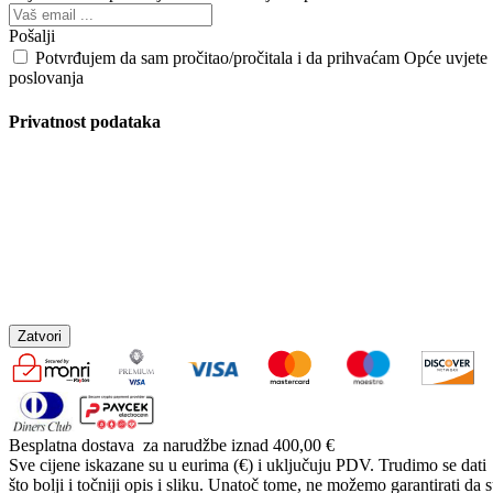
Pošalji
Potvrđujem da sam pročitao/pročitala i da prihvaćam Opće uvjete
poslovanja
Privatnost podataka
Zatvori
Besplatna dostava
za narudžbe iznad 400,00 €
Sve cijene iskazane su u eurima (€) i uključuju PDV. Trudimo se dati
što bolji i točniji opis i sliku. Unatoč tome, ne možemo garantirati da 