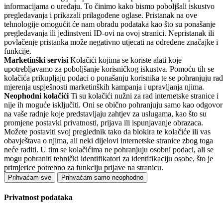
informacijama o uređaju. To činimo kako bismo poboljšali iskustvo
pregledavanja i prikazali prilagođene oglase. Pristanak na ove
tehnologije omogućit će nam obradu podataka kao što su ponašanje
pregledavanja ili jedinstveni ID-ovi na ovoj stranici. Nepristanak ili
povlačenje pristanka može negativno utjecati na određene značajke i
funkcije.
Marketinški servisi
Kolačići kojima se koriste alati koje
upotrebljavamo za poboljšanje korisničkog iskustva. Pomoću tih se
kolačića prikupljaju podaci o ponašanju korisnika te se pohranjuju rad
mjerenja uspješnosti marketinških kampanja i upravljanja njima.
Neophodni kolačići
Ti su kolačići nužni za rad internetske stranice i
nije ih moguće isključiti. Oni se obično pohranjuju samo kao odgovor
na vaše radnje koje predstavljaju zahtjev za uslugama, kao što su
promjene postavki privatnosti, prijava ili ispunjavanje obrazaca.
Možete postaviti svoj preglednik tako da blokira te kolačiće ili vas
obavještava o njima, ali neki dijelovi internetske stranice zbog toga
neće raditi. U tim se kolačićima ne pohranjuju osobni podaci, ali se
mogu pohraniti tehnički identifikatori za identifikaciju osobe, što je
primjerice potrebno za funkciju prijave na stranicu.
Prihvaćam sve
Prihvaćam samo neophodno
Privatnost podataka