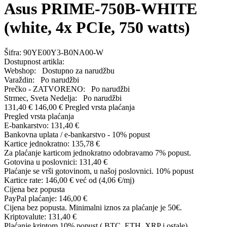
Asus PRIME-750B-WHITE
(white, 4x PCIe, 750 watts)
Šifra:
90YE00Y3-B0NA00-W
Dostupnost artikla:
Webshop:
Dostupno za narudžbu
Varaždin:
Po narudžbi
Prečko - ZATVORENO:
Po narudžbi
Strmec, Sveta Nedelja:
Po narudžbi
131,40 €
146,00 €
Pregled vrsta plaćanja
Pregled vrsta plaćanja
E-bankarstvo:
131,40 €
Bankovna uplata / e-bankarstvo - 10% popust
Kartice jednokratno:
135,78 €
Za plaćanje karticom jednokratno odobravamo 7% popust.
Gotovina u poslovnici:
131,40 €
Plaćanje se vrši gotovinom, u našoj poslovnici. 10% popust
Kartice rate:
146,00 €
već od (4,06 €/mj)
Cijena bez popusta
PayPal plaćanje:
146,00 €
Cijena bez popusta. Minimalni iznos za plaćanje je 50€.
Kriptovalute:
131,40 €
Plaćanje kriptom 10% popust ( BTC, ETH, XRP i ostale).