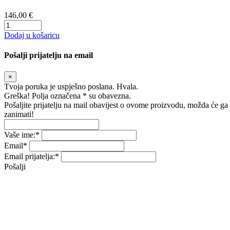
146,00 €
Dodaj u košaricu
Pošalji prijatelju na email
×
Tvoja poruka je uspješno poslana. Hvala.
Greška! Polja označena * su obavezna.
Pošaljite prijatelju na mail obavijest o ovome proizvodu, možda će ga
zanimati!
Vaše ime:
*
Email
*
Email prijatelja:
*
Pošalji