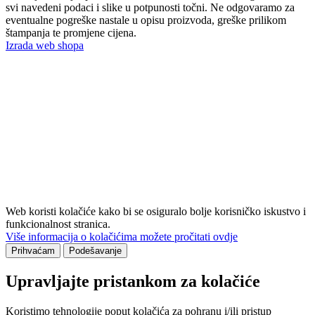
svi navedeni podaci i slike u potpunosti točni. Ne odgovaramo za
eventualne pogreške nastale u opisu proizvoda, greške prilikom
štampanja te promjene cijena.
Izrada web shopa
Web koristi kolačiće kako bi se osiguralo bolje korisničko iskustvo i
funkcionalnost stranica.
Više informacija o kolačićima možete pročitati ovdje
Prihvaćam
Podešavanje
Upravljajte pristankom za kolačiće
Koristimo tehnologije poput kolačića za pohranu i/ili pristup