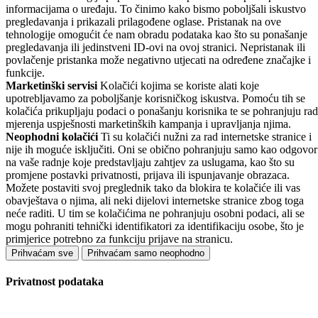
informacijama o uređaju. To činimo kako bismo poboljšali iskustvo
pregledavanja i prikazali prilagođene oglase. Pristanak na ove
tehnologije omogućit će nam obradu podataka kao što su ponašanje
pregledavanja ili jedinstveni ID-ovi na ovoj stranici. Nepristanak ili
povlačenje pristanka može negativno utjecati na određene značajke i
funkcije.
Marketinški servisi
Kolačići kojima se koriste alati koje
upotrebljavamo za poboljšanje korisničkog iskustva. Pomoću tih se
kolačića prikupljaju podaci o ponašanju korisnika te se pohranjuju rad
mjerenja uspješnosti marketinških kampanja i upravljanja njima.
Neophodni kolačići
Ti su kolačići nužni za rad internetske stranice i
nije ih moguće isključiti. Oni se obično pohranjuju samo kao odgovor
na vaše radnje koje predstavljaju zahtjev za uslugama, kao što su
promjene postavki privatnosti, prijava ili ispunjavanje obrazaca.
Možete postaviti svoj preglednik tako da blokira te kolačiće ili vas
obavještava o njima, ali neki dijelovi internetske stranice zbog toga
neće raditi. U tim se kolačićima ne pohranjuju osobni podaci, ali se
mogu pohraniti tehnički identifikatori za identifikaciju osobe, što je
primjerice potrebno za funkciju prijave na stranicu.
Prihvaćam sve
Prihvaćam samo neophodno
Privatnost podataka