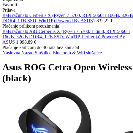
Favoriti
Prijava
BaB računalo Cerberus X (Ryzen 7 5700, RTX 5060Ti 16GB, 32GB
DDR4, 1TB SSD, Win11P) Powered By ASUS
1.832,22 €
Plaćanje prilikom preuzimanja!
BaB računalo AiO Cerberus X (Ryzen 7 5700, Liquid, RTX 5060Ti
16GB, 32GB DDR4, 1TB SSD, Win11P, Periferija) Powered By
ASUS
1.998,89 €
Plaćanje karticom do 36 rata bez kamata!
Naslovna
Nazad
Slušalice
Bluetooth & Wifi slušalice
Asus ROG Cetra Open Wireless
(black)