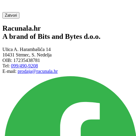
Zatvori
Racunala.hr
A brand of Bits and Bytes d.o.o.
Ulica A. Harambašića 14
10431 Strmec, S. Nedelja
OIB: 17235438781
Tel:
099/490-9208
E-mail:
prodaja@racunala.hr