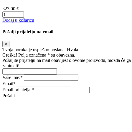
323,00 €
Dodaj u košaricu
Pošalji prijatelju na email
×
Tvoja poruka je uspješno poslana. Hvala.
Greška! Polja označena * su obavezna.
Pošaljite prijatelju na mail obavijest o ovome proizvodu, možda će ga
zanimati!
Vaše ime:
*
Email
*
Email prijatelja:
*
Pošalji