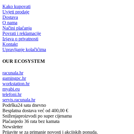
Kako kupovati
Uvjeti prodaje
Dostava
O nama
Načini plaćanja
Povrati i reklamacije
Izjava o privatnosti
Kontakt
Upravljanje kolačićima
OUR ECOSYSTEM
racunala.hr
gamingpc.hr
workstation.hr
myabi.eu
telefoni.hr
servis.racunala.hr
Podrška
24 sata dnevno
Besplatna dostava
već od 400,00 €
Sniženja
proizvodi po super cijenama
Plaćanje
do 36 rata bez kamata
Newsletter
Prijavite se za primanje novosti i akcijskih ponuda.