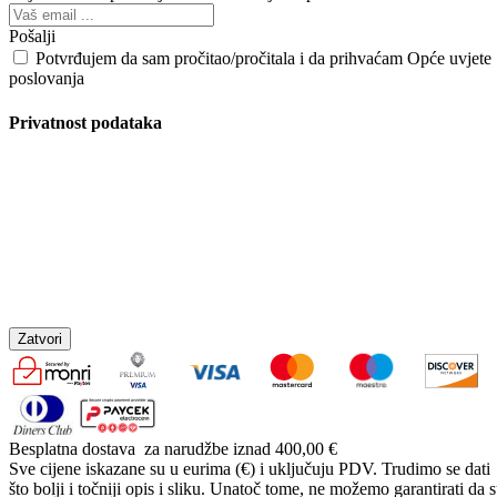
Pošalji
Potvrđujem da sam pročitao/pročitala i da prihvaćam Opće uvjete
poslovanja
Privatnost podataka
Zatvori
Besplatna dostava
za narudžbe iznad 400,00 €
Sve cijene iskazane su u eurima (€) i uključuju PDV. Trudimo se dati
što bolji i točniji opis i sliku. Unatoč tome, ne možemo garantirati da 