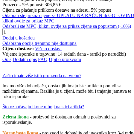
Pouzeće - 5% popust:
306,85 €
Cijena za plaćanje prilikom dostave na adresu. 5% popust
Odabrali ste prikaz cijene za UPLATU NA RAČUN ili GOTOVINU
klikni ovdje za prikaz MPC
Odabrali ste MPC, klikni ovdje za prikaz cijene sa popustom (-10%)
Dodaj u košaricu
Odabrana opcija trenutno nije dostupna
Cijena dostave:
Više o dostavi
Vrijeme isporuke u trgovinu:
14 radnih dana - (artikl po narudžbi)
Opis
Dodatni opis
FAQ
Upit o proizvodu
Zašto imate više istih proizvoda na webu?
Imamo više dobavljača, dosta njih imaju iste artikle u ponudi sa
različitim cijenama. Razlika je u cijeni, može biti i trajanju jamstva te
roku isporuke.
Što označavaju ikone u boji na slici artikla?
Zelena ikona
- proizvod je dostupan odmah u poslovnici za
isporuku/slanje.
Narančasta ikona
- proizvod je dobavljiv od uvoznika kroz 3-4 radn