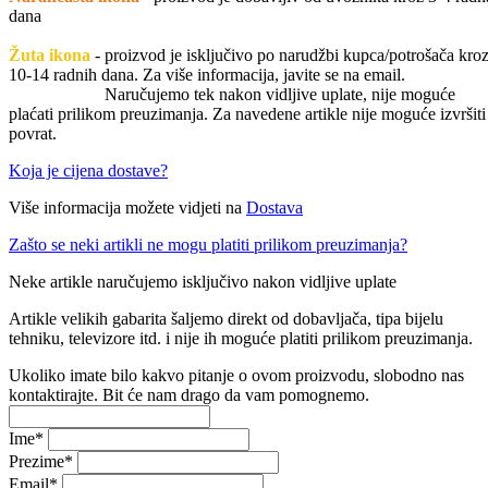
dana
Žuta ikona
- proizvod je isključivo po narudžbi kupca/potrošača kro
10-14 radnih dana. Za više informacija, javite se na email.
Naručujemo tek nakon vidljive uplate, nije moguće
plaćati prilikom preuzimanja. Za navedene artikle nije moguće izvršiti
povrat.
Koja je cijena dostave?
Više informacija možete vidjeti na
Dostava
Zašto se neki artikli ne mogu platiti prilikom preuzimanja?
Neke artikle naručujemo isključivo nakon vidljive uplate
Artikle velikih gabarita šaljemo direkt od dobavljača, tipa bijelu
tehniku, televizore itd. i nije ih moguće platiti prilikom preuzimanja.
Ukoliko imate bilo kakvo pitanje o ovom proizvodu, slobodno nas
kontaktirajte. Bit će nam drago da vam pomognemo.
Ime
*
Prezime
*
Email
*