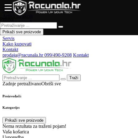
Naslovna
Artikli na akciji
Prijava
Novo u ponudi
Česta pitanja
Prikaži sve proizvode
Forum
Servis
Kako kupovati
Kontakt
prodaja@racunala.hr
099/490-9208
Kontakt
Traži
Zadnje pretraživano
Obriši sve
Proizvođači:
Kategorije:
Prikaži sve proizvode
Nema rezultata za traženi pojam!
Vaša košarica
Usporedba