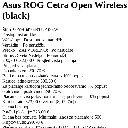
Asus ROG Cetra Open Wireless
(black)
Šifra:
90YH0450-BTUA00-W
Dostupnost artikla:
Webshop:
Dostupno za narudžbu
Varaždin:
Po narudžbi
Prečko - ZATVORENO:
Po narudžbi
Strmec, Sveta Nedelja:
Po narudžbi
290,70 €
323,00 €
Pregled vrsta plaćanja
Pregled vrsta plaćanja
E-bankarstvo:
290,70 €
Bankovna uplata / e-bankarstvo - 10% popust
Kartice jednokratno:
300,39 €
Za plaćanje karticom jednokratno odobravamo 7% popust.
Gotovina u poslovnici:
290,70 €
Plaćanje se vrši gotovinom, u našoj poslovnici. 10% popust
Kartice rate:
323,00 €
već od (8,97 €/mj)
Cijena bez popusta
PayPal plaćanje:
323,00 €
Cijena bez popusta. Minimalni iznos za plaćanje je 50€.
Kriptovalute:
290,70 €
Plaćanje kriptom 10% popust ( BTC, ETH, XRP i ostale).