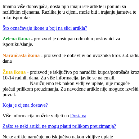
Imamo više dobavljača, dosta njih imaju iste artikle u ponudi sa
različitim cijenama. Razlika je u cijeni, može biti i trajanju jamstva te
roku isporuke.
Što označavaju ikone u boji na slici artikla?
Zelena ikona
- proizvod je dostupan odmah u poslovnici za
isporuku/slanje.
Narančasta ikona
- proizvod je dobavljiv od uvoznika kroz 3-4 radn
dana
Žuta ikona
- proizvod je isključivo po narudžbi kupca/potrošača kro
10-14 radnih dana. Za više informacija, javite se na email.
Naručujemo tek nakon vidljive uplate, nije moguće
plaćati prilikom preuzimanja. Za navedene artikle nije moguće izvršiti
povrat.
Koja je cijena dostave?
Više informacija možete vidjeti na
Dostava
Zašto se neki artikli ne mogu platiti prilikom preuzimanja?
Neke artikle naručujemo isključivo nakon vidljive uplate