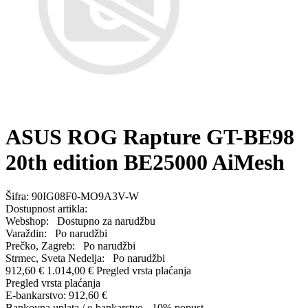
ASUS ROG Rapture GT-BE98
20th edition BE25000 AiMesh
Šifra:
90IG08F0-MO9A3V-W
Dostupnost artikla:
Webshop:
Dostupno za narudžbu
Varaždin:
Po narudžbi
Prečko, Zagreb:
Po narudžbi
Strmec, Sveta Nedelja:
Po narudžbi
912,60 €
1.014,00 €
Pregled vrsta plaćanja
Pregled vrsta plaćanja
E-bankarstvo:
912,60 €
Bankovna uplata / e-bankarstvo - 10% popust