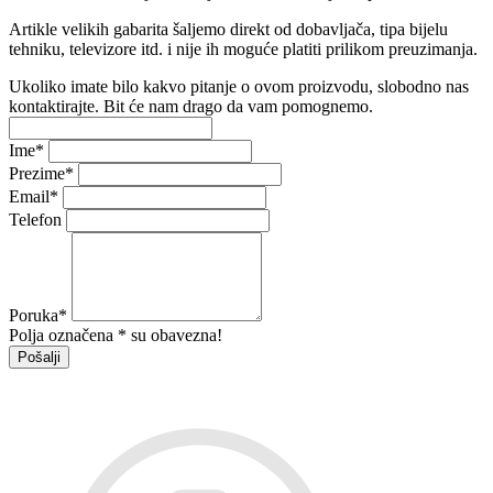
Artikle velikih gabarita šaljemo direkt od dobavljača, tipa bijelu
tehniku, televizore itd. i nije ih moguće platiti prilikom preuzimanja.
Ukoliko imate bilo kakvo pitanje o ovom proizvodu, slobodno nas
kontaktirajte. Bit će nam drago da vam pomognemo.
Ime
*
Prezime
*
Email
*
Telefon
Poruka
*
Polja označena * su obavezna!
Pošalji