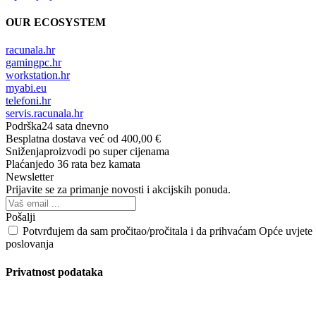
OUR ECOSYSTEM
racunala.hr
gamingpc.hr
workstation.hr
myabi.eu
telefoni.hr
servis.racunala.hr
Podrška
24 sata dnevno
Besplatna dostava
već od 400,00 €
Sniženja
proizvodi po super cijenama
Plaćanje
do 36 rata bez kamata
Newsletter
Prijavite se za primanje novosti i akcijskih ponuda.
Pošalji
Potvrđujem da sam pročitao/pročitala i da prihvaćam Opće uvjete
poslovanja
Privatnost podataka