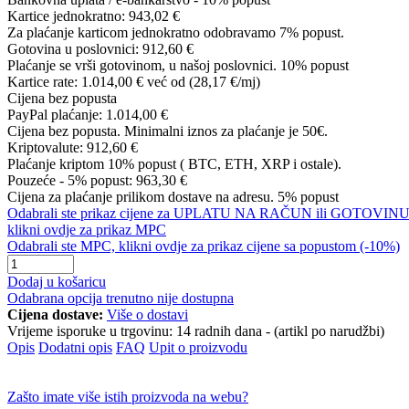
Kartice jednokratno:
943,02 €
Za plaćanje karticom jednokratno odobravamo 7% popust.
Gotovina u poslovnici:
912,60 €
Plaćanje se vrši gotovinom, u našoj poslovnici. 10% popust
Kartice rate:
1.014,00 €
već od (28,17 €/mj)
Cijena bez popusta
PayPal plaćanje:
1.014,00 €
Cijena bez popusta. Minimalni iznos za plaćanje je 50€.
Kriptovalute:
912,60 €
Plaćanje kriptom 10% popust ( BTC, ETH, XRP i ostale).
Pouzeće - 5% popust:
963,30 €
Cijena za plaćanje prilikom dostave na adresu. 5% popust
Odabrali ste prikaz cijene za UPLATU NA RAČUN ili GOTOVINU
klikni ovdje za prikaz MPC
Odabrali ste MPC, klikni ovdje za prikaz cijene sa popustom (-10%)
Dodaj u košaricu
Odabrana opcija trenutno nije dostupna
Cijena dostave:
Više o dostavi
Vrijeme isporuke u trgovinu:
14 radnih dana - (artikl po narudžbi)
Opis
Dodatni opis
FAQ
Upit o proizvodu
Zašto imate više istih proizvoda na webu?