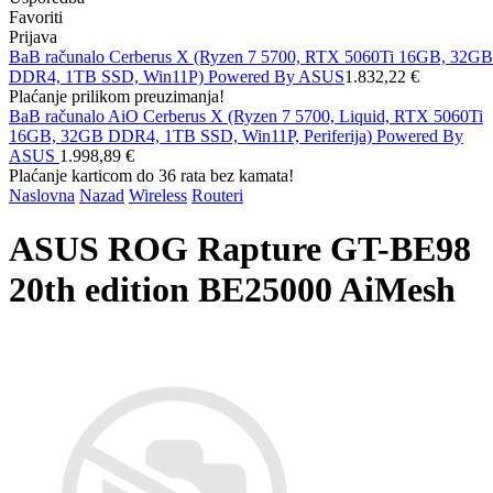
Favoriti
Prijava
BaB računalo Cerberus X (Ryzen 7 5700, RTX 5060Ti 16GB, 32GB
DDR4, 1TB SSD, Win11P) Powered By ASUS
1.832,22 €
Plaćanje prilikom preuzimanja!
BaB računalo AiO Cerberus X (Ryzen 7 5700, Liquid, RTX 5060Ti
16GB, 32GB DDR4, 1TB SSD, Win11P, Periferija) Powered By
ASUS
1.998,89 €
Plaćanje karticom do 36 rata bez kamata!
Naslovna
Nazad
Wireless
Routeri
ASUS ROG Rapture GT-BE98
20th edition BE25000 AiMesh