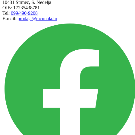
10431 Strmec, S. Nedelja
OIB: 17235438781
Tel:
099/490-9208
E-mail:
prodaja@racunala.hr