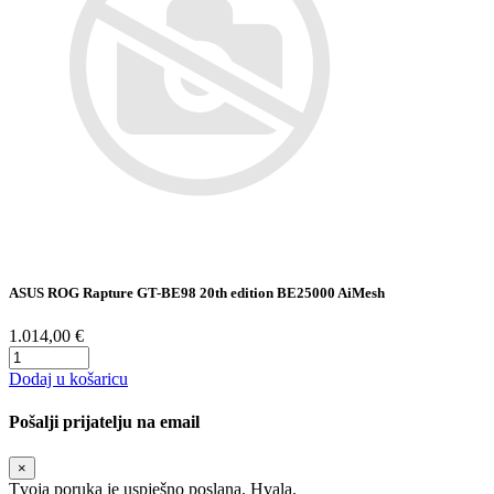
ASUS ROG Rapture GT-BE98 20th edition BE25000 AiMesh
1.014,00 €
Dodaj u košaricu
Pošalji prijatelju na email
×
Tvoja poruka je uspješno poslana. Hvala.