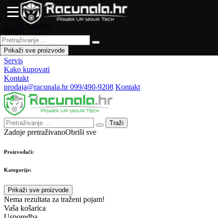
Naslovna
Artikli na akciji
Prijava
Novo u ponudi
Česta pitanja
Prikaži sve proizvode
Forum
Servis
Kako kupovati
Kontakt
prodaja@racunala.hr
099/490-9208
Kontakt
Traži
Zadnje pretraživano
Obriši sve
Proizvođači:
Kategorije:
Prikaži sve proizvode
Nema rezultata za traženi pojam!
Vaša košarica
Usporedba