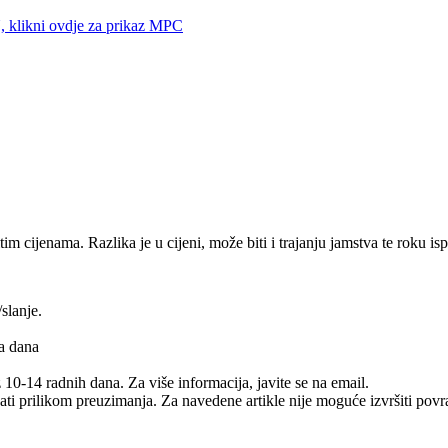
klikni ovdje za prikaz MPC
tim cijenama. Razlika je u cijeni, može biti i trajanju jamstva te roku is
slanje.
na dana
10-14 radnih dana. Za više informacija, javite se na email.
ikom preuzimanja. Za navedene artikle nije moguće izvršiti povra