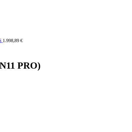
ELI
OSTALO
FORUM
SERVIS
KONTAKT
RASPRODAJA
US
1.998,89 €
IN11 PRO)