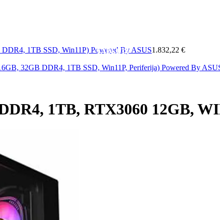
MOBITELI
A
MREŽA
SOFTWARE
&
ELEKTRONIKA
KAB
GB DDR4, 1TB SSD, Win11P) Powered By ASUS
1.832,22 €
TABLETI
i 16GB, 32GB DDR4, 1TB SSD, Win11P, Periferija) Powered By AS
 DDR4, 1TB, RTX3060 12GB, W