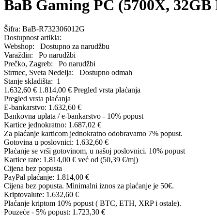
BaB Gaming PC (5700X, 32GB
Šifra:
BaB-R732306012G
Dostupnost artikla:
Webshop:
Dostupno za narudžbu
Varaždin:
Po narudžbi
Prečko, Zagreb:
Po narudžbi
Strmec, Sveta Nedelja:
Dostupno odmah
Stanje skladišta:
1
1.632,60 €
1.814,00 €
Pregled vrsta plaćanja
Pregled vrsta plaćanja
E-bankarstvo:
1.632,60 €
Bankovna uplata / e-bankarstvo - 10% popust
Kartice jednokratno:
1.687,02 €
Za plaćanje karticom jednokratno odobravamo 7% popust.
Gotovina u poslovnici:
1.632,60 €
Plaćanje se vrši gotovinom, u našoj poslovnici. 10% popust
Kartice rate:
1.814,00 €
već od (50,39 €/mj)
Cijena bez popusta
PayPal plaćanje:
1.814,00 €
Cijena bez popusta. Minimalni iznos za plaćanje je 50€.
Kriptovalute:
1.632,60 €
Plaćanje kriptom 10% popust ( BTC, ETH, XRP i ostale).
Pouzeće - 5% popust:
1.723,30 €