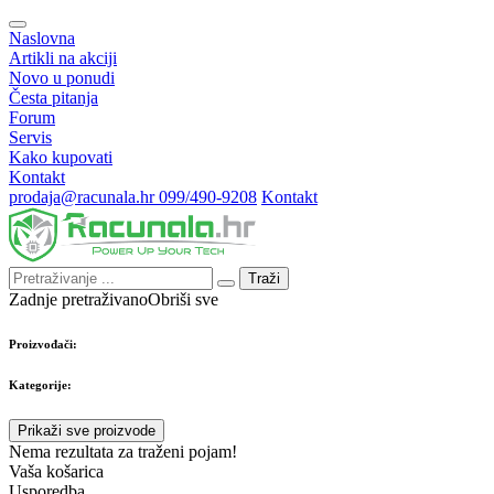
Naslovna
Artikli na akciji
Novo u ponudi
Česta pitanja
Forum
Servis
Kako kupovati
Kontakt
prodaja@racunala.hr
099/490-9208
Kontakt
Traži
Zadnje pretraživano
Obriši sve
Proizvođači:
Kategorije:
Prikaži sve proizvode
Nema rezultata za traženi pojam!
Vaša košarica
Usporedba