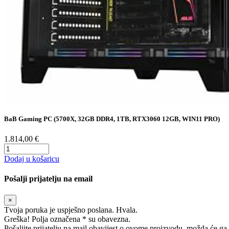
BaB Gaming PC (5700X, 32GB DDR4, 1TB, RTX3060 12GB, WIN11 PRO)
1.814,00 €
Dodaj u košaricu
Pošalji prijatelju na email
×
Tvoja poruka je uspješno poslana. Hvala.
Greška! Polja označena * su obavezna.
Pošaljite prijatelju na mail obavijest o ovome proizvodu, možda će ga