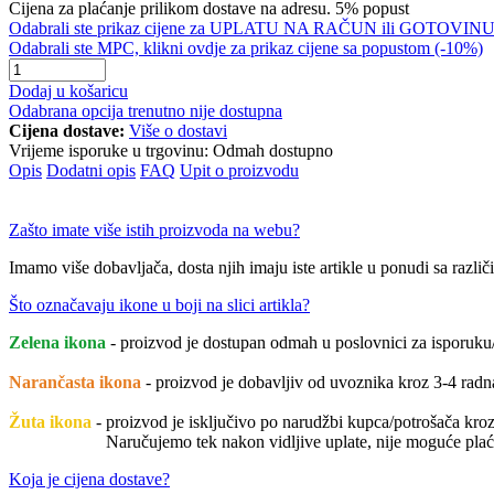
Cijena za plaćanje prilikom dostave na adresu. 5% popust
Odabrali ste prikaz cijene za UPLATU NA RAČUN ili GOTOVINU, 
Odabrali ste MPC, klikni ovdje za prikaz cijene sa popustom (-10%)
Dodaj u košaricu
Odabrana opcija trenutno nije dostupna
Cijena dostave:
Više o dostavi
Vrijeme isporuke u trgovinu:
Odmah dostupno
Opis
Dodatni opis
FAQ
Upit o proizvodu
Zašto imate više istih proizvoda na webu?
Imamo više dobavljača, dosta njih imaju iste artikle u ponudi sa različi
Što označavaju ikone u boji na slici artikla?
Zelena ikona
- proizvod je dostupan odmah u poslovnici za isporuku/
Narančasta ikona
- proizvod je dobavljiv od uvoznika kroz 3-4 rad
Žuta ikona
- proizvod je isključivo po narudžbi kupca/potrošača kroz 
Naručujemo tek nakon vidljive uplate, nije moguće plaćati pril
Koja je cijena dostave?