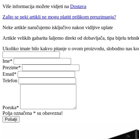
Više informacija možete vidjeti na
Dostava
Zašto se neki artikli ne mogu platiti prilikom preuzimanja?
Neke artikle naručujemo isključivo nakon vidljive uplate
Artikle velikih gabarita šaljemo direkt od dobavljača, tipa bijelu tehnik
Ukoliko imate bilo kakvo pitanje o ovom proizvodu, slobodno nas ko
Ime
*
Prezime
*
Email
*
Telefon
Poruka
*
Polja označena * su obavezna!
Pošalji