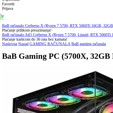
Favoriti
Prijava
PRIJENOSNA
RAČUNALA
KOMPONENTE
PERIFERIJ
RAČUNALA
BaB računalo Cerberus X (Ryzen 7 5700, RTX 5060Ti 16GB, 32
Plaćanje prilikom preuzimanja!
BaB računalo AiO Cerberus X (Ryzen 7 5700, Liquid, RTX 5060T
Plaćanje karticom do 36 rata bez kamata!
Naslovna
Nazad
GAMING RAČUNALA
BaB gaming računala
BaB Gaming PC (5700X, 32GB