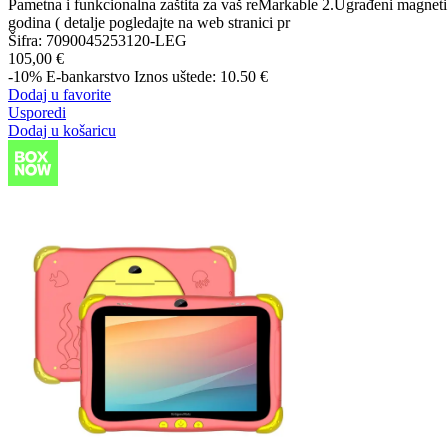
Pametna i funkcionalna zaštita za vaš reMarkable 2.Ugrađeni magneti
godina ( detalje pogledajte na web stranici pr
Šifra:
7090045253120-LEG
105,00 €
-10%
E-bankarstvo
Iznos uštede: 10.50 €
Dodaj u favorite
Usporedi
Dodaj u košaricu