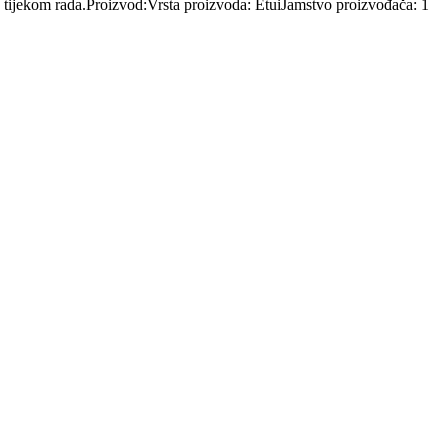
o tijekom rada.Proizvod:Vrsta proizvoda: EtuiJamstvo proizvođača: 1