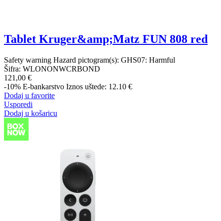
Tablet Kruger&amp;Matz FUN 808 red
Safety warning Hazard pictogram(s): GHS07: Harmful
Šifra:
WLONONWCRBOND
121,00 €
-10%
E-bankarstvo
Iznos uštede: 12.10 €
Dodaj u favorite
Usporedi
Dodaj u košaricu