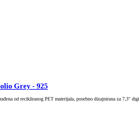
lio Grey - 925
đena od recikliranog PET materijala, posebno dizajnirana za 7,3" digit