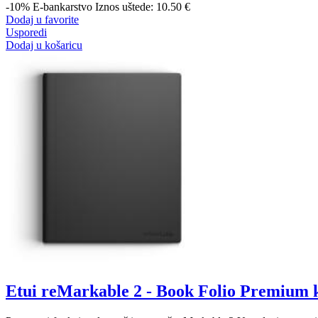
-10%
E-bankarstvo
Iznos uštede: 10.50 €
Dodaj u favorite
Usporedi
Dodaj u košaricu
Etui reMarkable 2 - Book Folio Premium k