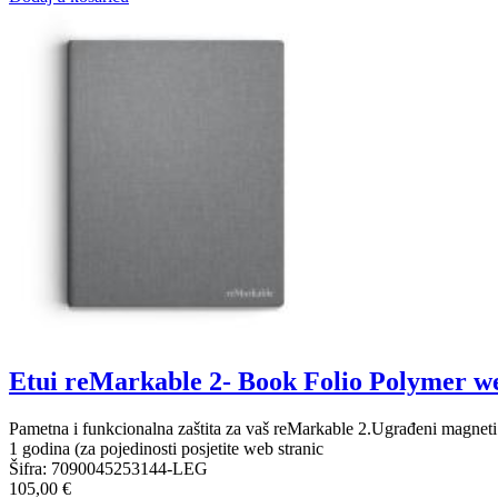
Etui reMarkable 2- Book Folio Polymer we
Pametna i funkcionalna zaštita za vaš reMarkable 2.Ugrađeni magneti
1 godina (za pojedinosti posjetite web stranic
Šifra:
7090045253144-LEG
105,00 €