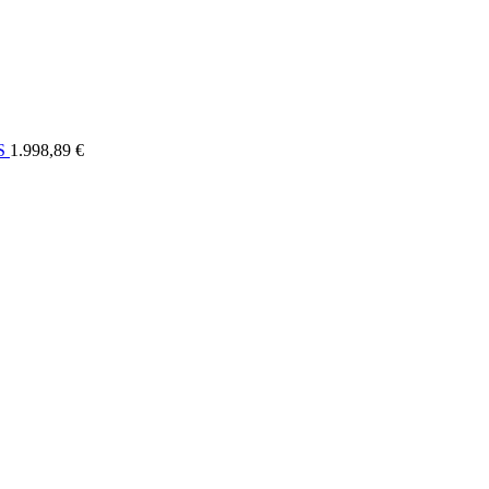
ELI
OSTALO
FORUM
SERVIS
KONTAKT
RASPRODAJA
US
1.998,89 €