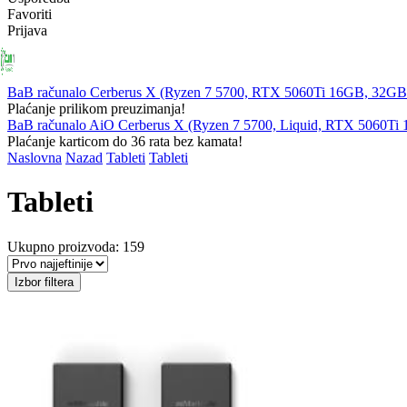
Favoriti
Prijava
PRIJENOSNA
RAČUNALA
KOMPONENTE
PERIFERIJ
RAČUNALA
BaB računalo Cerberus X (Ryzen 7 5700, RTX 5060Ti 16GB, 32
Plaćanje prilikom preuzimanja!
BaB računalo AiO Cerberus X (Ryzen 7 5700, Liquid, RTX 5060T
Plaćanje karticom do 36 rata bez kamata!
Naslovna
Nazad
Tableti
Tableti
Tableti
Ukupno proizvoda: 159
Izbor filtera