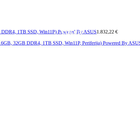
MOBITELI
A
MREŽA
SOFTWARE
&
ELEKTRONIKA
KAB
GB DDR4, 1TB SSD, Win11P) Powered By ASUS
1.832,22 €
TABLETI
i 16GB, 32GB DDR4, 1TB SSD, Win11P, Periferija) Powered By AS