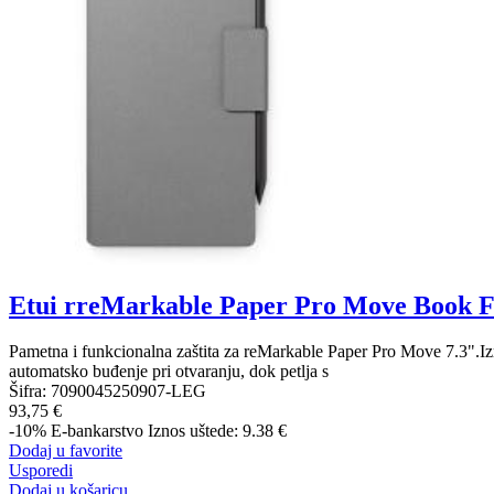
Etui rreMarkable Paper Pro Move Book Fo
Pametna i funkcionalna zaštita za reMarkable Paper Pro Move 7.3".Izra
automatsko buđenje pri otvaranju, dok petlja s
Šifra:
7090045250907-LEG
93,75 €
-10%
E-bankarstvo
Iznos uštede: 9.38 €
Dodaj u favorite
Usporedi
Dodaj u košaricu