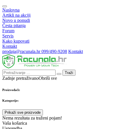
Naslovna
Artikli na akciji
Novo u ponudi
Česta pitanja
Forum
Servis
Kako kupovati
Kontakt
prodaja@racunala.hr
099/490-9208
Kontakt
Traži
Zadnje pretraživano
Obriši sve
Proizvođači:
Kategorije:
Prikaži sve proizvode
Nema rezultata za traženi pojam!
Vaša košarica
Usporedba