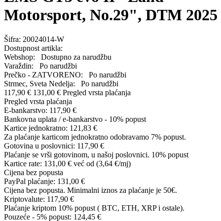
Motorsport, No.29", DTM 2025
Šifra:
20024014-W
Dostupnost artikla:
Webshop:
Dostupno za narudžbu
Varaždin:
Po narudžbi
Prečko - ZATVORENO:
Po narudžbi
Strmec, Sveta Nedelja:
Po narudžbi
117,90 €
131,00 €
Pregled vrsta plaćanja
Pregled vrsta plaćanja
E-bankarstvo:
117,90 €
Bankovna uplata / e-bankarstvo - 10% popust
Kartice jednokratno:
121,83 €
Za plaćanje karticom jednokratno odobravamo 7% popust.
Gotovina u poslovnici:
117,90 €
Plaćanje se vrši gotovinom, u našoj poslovnici. 10% popust
Kartice rate:
131,00 €
već od (3,64 €/mj)
Cijena bez popusta
PayPal plaćanje:
131,00 €
Cijena bez popusta. Minimalni iznos za plaćanje je 50€.
Kriptovalute:
117,90 €
Plaćanje kriptom 10% popust ( BTC, ETH, XRP i ostale).
Pouzeće - 5% popust:
124,45 €