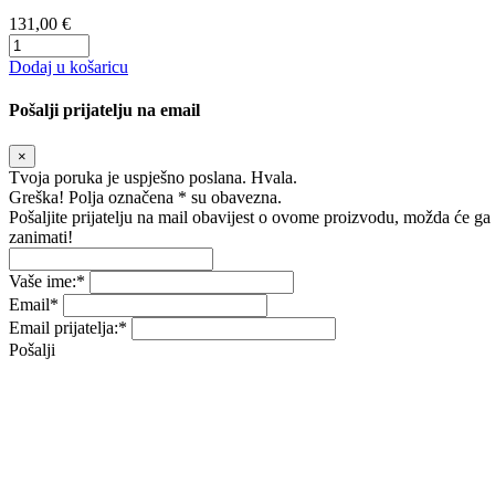
131,00 €
Dodaj u košaricu
Pošalji prijatelju na email
×
Tvoja poruka je uspješno poslana. Hvala.
Greška! Polja označena * su obavezna.
Pošaljite prijatelju na mail obavijest o ovome proizvodu, možda će ga
zanimati!
Vaše ime:
*
Email
*
Email prijatelja:
*
Pošalji