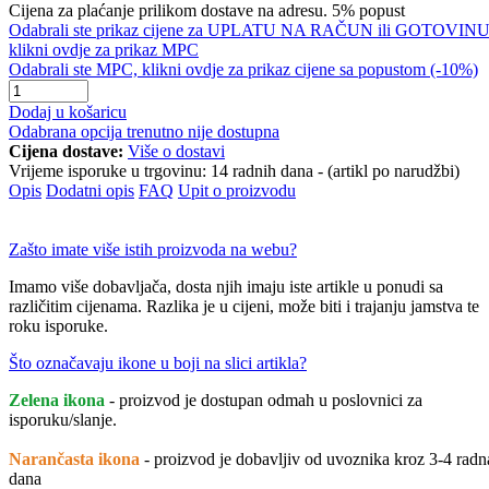
Cijena za plaćanje prilikom dostave na adresu. 5% popust
Odabrali ste prikaz cijene za UPLATU NA RAČUN ili GOTOVINU
klikni ovdje za prikaz MPC
Odabrali ste MPC, klikni ovdje za prikaz cijene sa popustom (-10%)
Dodaj u košaricu
Odabrana opcija trenutno nije dostupna
Cijena dostave:
Više o dostavi
Vrijeme isporuke u trgovinu:
14 radnih dana - (artikl po narudžbi)
Opis
Dodatni opis
FAQ
Upit o proizvodu
Zašto imate više istih proizvoda na webu?
Imamo više dobavljača, dosta njih imaju iste artikle u ponudi sa
različitim cijenama. Razlika je u cijeni, može biti i trajanju jamstva te
roku isporuke.
Što označavaju ikone u boji na slici artikla?
Zelena ikona
- proizvod je dostupan odmah u poslovnici za
isporuku/slanje.
Narančasta ikona
- proizvod je dobavljiv od uvoznika kroz 3-4 radn
dana