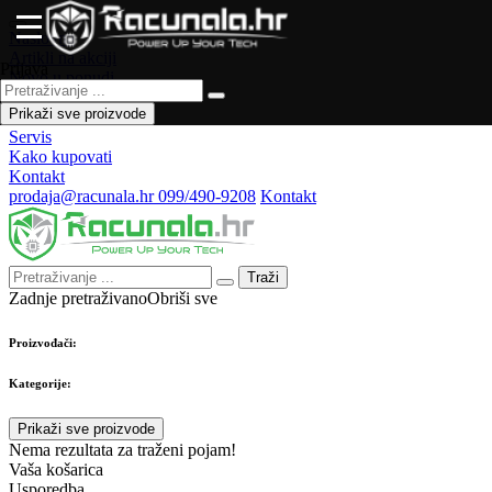
Naslovna
Artikli na akciji
Prijava
Novo u ponudi
Česta pitanja
Prikaži sve proizvode
Forum
Servis
Kako kupovati
Kontakt
prodaja@racunala.hr
099/490-9208
Kontakt
Traži
Zadnje pretraživano
Obriši sve
Proizvođači:
Kategorije:
Prikaži sve proizvode
Nema rezultata za traženi pojam!
Vaša košarica
Usporedba