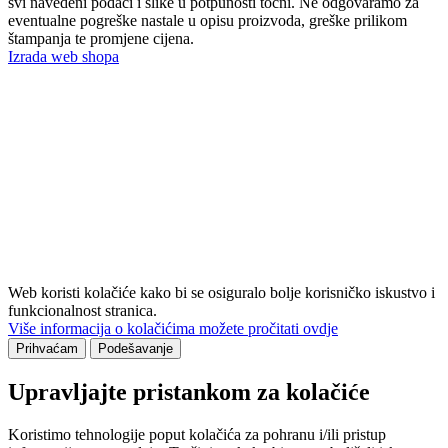
svi navedeni podaci i slike u potpunosti točni. Ne odgovaramo za
eventualne pogreške nastale u opisu proizvoda, greške prilikom
štampanja te promjene cijena.
Izrada web shopa
Web koristi kolačiće kako bi se osiguralo bolje korisničko iskustvo i
funkcionalnost stranica.
Više informacija o kolačićima možete pročitati ovdje
Prihvaćam
Podešavanje
Upravljajte pristankom za kolačiće
Koristimo tehnologije poput kolačića za pohranu i/ili pristup