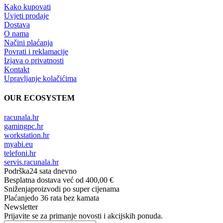
Kako kupovati
Uvjeti prodaje
Dostava
O nama
Načini plaćanja
Povrati i reklamacije
Izjava o privatnosti
Kontakt
Upravljanje kolačićima
OUR ECOSYSTEM
racunala.hr
gamingpc.hr
workstation.hr
myabi.eu
telefoni.hr
servis.racunala.hr
Podrška
24 sata dnevno
Besplatna dostava
već od 400,00 €
Sniženja
proizvodi po super cijenama
Plaćanje
do 36 rata bez kamata
Newsletter
Prijavite se za primanje novosti i akcijskih ponuda.