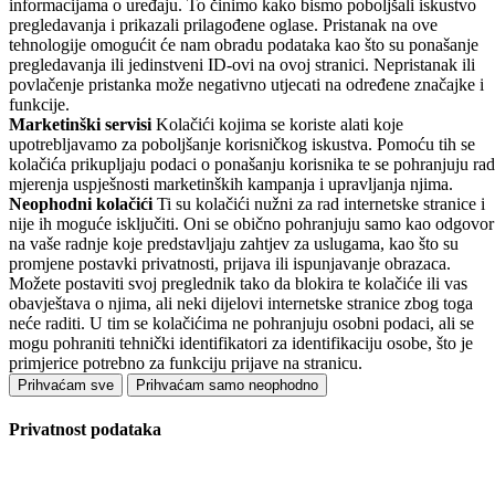
informacijama o uređaju. To činimo kako bismo poboljšali iskustvo
pregledavanja i prikazali prilagođene oglase. Pristanak na ove
tehnologije omogućit će nam obradu podataka kao što su ponašanje
pregledavanja ili jedinstveni ID-ovi na ovoj stranici. Nepristanak ili
povlačenje pristanka može negativno utjecati na određene značajke i
funkcije.
Marketinški servisi
Kolačići kojima se koriste alati koje
upotrebljavamo za poboljšanje korisničkog iskustva. Pomoću tih se
kolačića prikupljaju podaci o ponašanju korisnika te se pohranjuju rad
mjerenja uspješnosti marketinških kampanja i upravljanja njima.
Neophodni kolačići
Ti su kolačići nužni za rad internetske stranice i
nije ih moguće isključiti. Oni se obično pohranjuju samo kao odgovor
na vaše radnje koje predstavljaju zahtjev za uslugama, kao što su
promjene postavki privatnosti, prijava ili ispunjavanje obrazaca.
Možete postaviti svoj preglednik tako da blokira te kolačiće ili vas
obavještava o njima, ali neki dijelovi internetske stranice zbog toga
neće raditi. U tim se kolačićima ne pohranjuju osobni podaci, ali se
mogu pohraniti tehnički identifikatori za identifikaciju osobe, što je
primjerice potrebno za funkciju prijave na stranicu.
Prihvaćam sve
Prihvaćam samo neophodno
Privatnost podataka