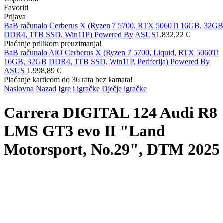
Favoriti
Prijava
BaB računalo Cerberus X (Ryzen 7 5700, RTX 5060Ti 16GB, 32GB
DDR4, 1TB SSD, Win11P) Powered By ASUS
1.832,22 €
Plaćanje prilikom preuzimanja!
BaB računalo AiO Cerberus X (Ryzen 7 5700, Liquid, RTX 5060Ti
16GB, 32GB DDR4, 1TB SSD, Win11P, Periferija) Powered By
ASUS
1.998,89 €
Plaćanje karticom do 36 rata bez kamata!
Naslovna
Nazad
Igre i igračke
Dječje igračke
Carrera DIGITAL 124 Audi R8
LMS GT3 evo II "Land
Motorsport, No.29", DTM 2025