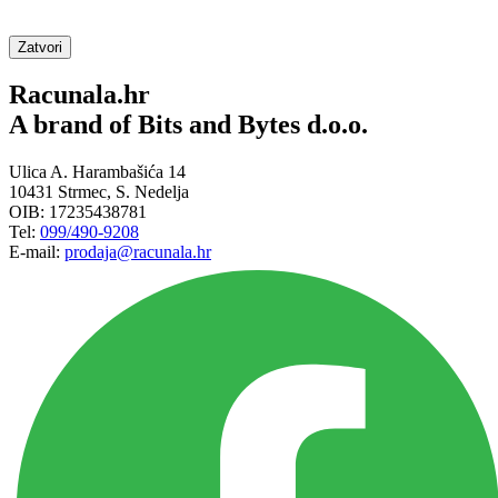
Zatvori
Racunala.hr
A brand of Bits and Bytes d.o.o.
Ulica A. Harambašića 14
10431 Strmec, S. Nedelja
OIB: 17235438781
Tel:
099/490-9208
E-mail:
prodaja@racunala.hr