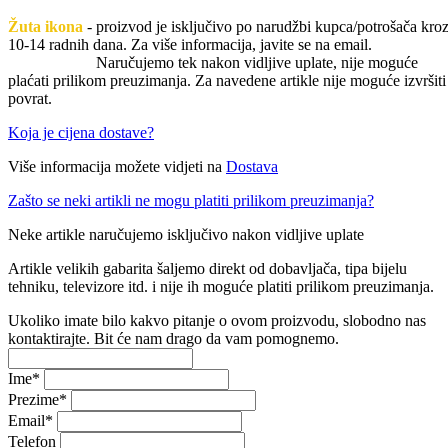
Žuta ikona
- proizvod je isključivo po narudžbi kupca/potrošača kro
10-14 radnih dana. Za više informacija, javite se na email.
Naručujemo tek nakon vidljive uplate, nije moguće
plaćati prilikom preuzimanja. Za navedene artikle nije moguće izvršiti
povrat.
Koja je cijena dostave?
Više informacija možete vidjeti na
Dostava
Zašto se neki artikli ne mogu platiti prilikom preuzimanja?
Neke artikle naručujemo isključivo nakon vidljive uplate
Artikle velikih gabarita šaljemo direkt od dobavljača, tipa bijelu
tehniku, televizore itd. i nije ih moguće platiti prilikom preuzimanja.
Ukoliko imate bilo kakvo pitanje o ovom proizvodu, slobodno nas
kontaktirajte. Bit će nam drago da vam pomognemo.
Ime
*
Prezime
*
Email
*
Telefon