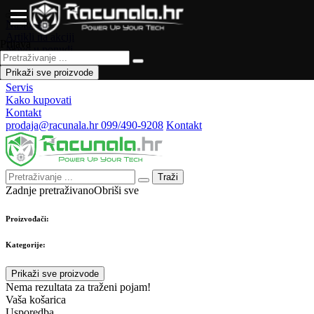
Naslovna
Artikli na akciji
Prijava
Novo u ponudi
Česta pitanja
Prikaži sve proizvode
Forum
Servis
Kako kupovati
Kontakt
prodaja@racunala.hr
099/490-9208
Kontakt
Traži
Zadnje pretraživano
Obriši sve
Proizvođači:
Kategorije:
Prikaži sve proizvode
Nema rezultata za traženi pojam!
Vaša košarica
Usporedba