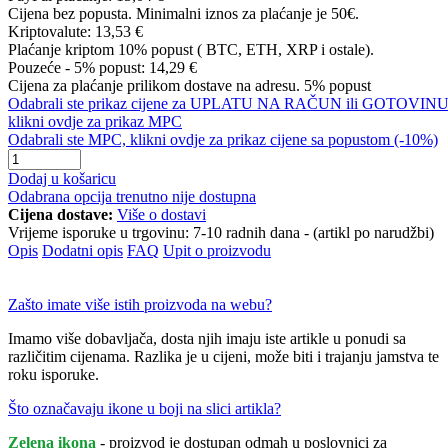
Cijena bez popusta. Minimalni iznos za plaćanje je 50€.
Kriptovalute:
13,53 €
Plaćanje kriptom 10% popust ( BTC, ETH, XRP i ostale).
Pouzeće - 5% popust:
14,29 €
Cijena za plaćanje prilikom dostave na adresu. 5% popust
Odabrali ste prikaz cijene za UPLATU NA RAČUN ili GOTOVINU
klikni ovdje za prikaz MPC
Odabrali ste MPC, klikni ovdje za prikaz cijene sa popustom (-10%)
Dodaj u košaricu
Odabrana opcija trenutno nije dostupna
Cijena dostave:
Više o dostavi
Vrijeme isporuke u trgovinu:
7-10 radnih dana - (artikl po narudžbi)
Opis
Dodatni opis
FAQ
Upit o proizvodu
Zašto imate više istih proizvoda na webu?
Imamo više dobavljača, dosta njih imaju iste artikle u ponudi sa
različitim cijenama. Razlika je u cijeni, može biti i trajanju jamstva te
roku isporuke.
Što označavaju ikone u boji na slici artikla?
Zelena ikona
- proizvod je dostupan odmah u poslovnici za