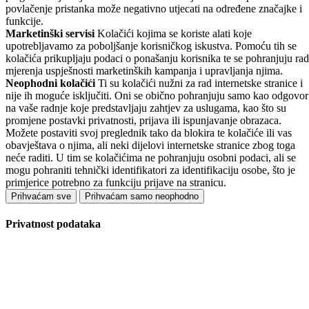
povlačenje pristanka može negativno utjecati na određene značajke i
funkcije.
Marketinški servisi
Kolačići kojima se koriste alati koje
upotrebljavamo za poboljšanje korisničkog iskustva. Pomoću tih se
kolačića prikupljaju podaci o ponašanju korisnika te se pohranjuju rad
mjerenja uspješnosti marketinških kampanja i upravljanja njima.
Neophodni kolačići
Ti su kolačići nužni za rad internetske stranice i
nije ih moguće isključiti. Oni se obično pohranjuju samo kao odgovor
na vaše radnje koje predstavljaju zahtjev za uslugama, kao što su
promjene postavki privatnosti, prijava ili ispunjavanje obrazaca.
Možete postaviti svoj preglednik tako da blokira te kolačiće ili vas
obavještava o njima, ali neki dijelovi internetske stranice zbog toga
neće raditi. U tim se kolačićima ne pohranjuju osobni podaci, ali se
mogu pohraniti tehnički identifikatori za identifikaciju osobe, što je
primjerice potrebno za funkciju prijave na stranicu.
Prihvaćam sve
Prihvaćam samo neophodno
Privatnost podataka