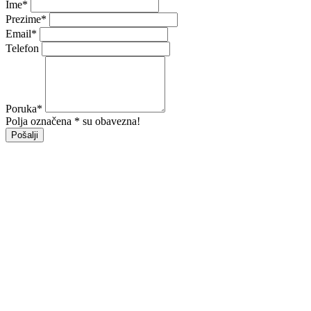
Ime
*
Prezime
*
Email
*
Telefon
Poruka
*
Polja označena * su obavezna!
Pošalji