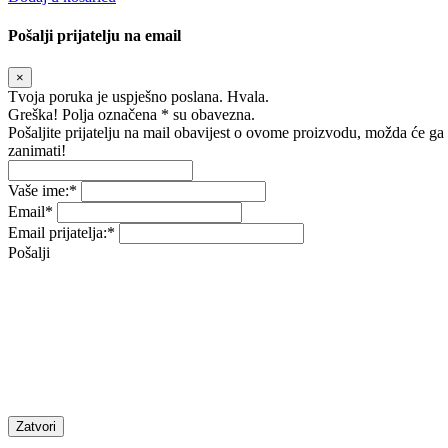
Pošalji prijatelju na email
×
Tvoja poruka je uspješno poslana. Hvala.
Greška! Polja označena * su obavezna.
Pošaljite prijatelju na mail obavijest o ovome proizvodu, možda će ga
zanimati!
Vaše ime:
*
Email
*
Email prijatelja:
*
Pošalji
Zatvori