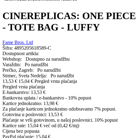
CINEREPLICAS: ONE PIECE
- TOTE BAG - LUFFY
Fame Bros. Ltd
Šifra:
4895205618589-C
Dostupnost artikla:
Webshop:
Dostupno za narudžbu
Varaždin:
Po narudžbi
Prečko, Zagreb:
Po narudžbi
Strmec, Sveta Nedelja:
Po narudžbi
13,53 €
15,04 €
Pregled vrsta plaćanja
Pregled vrsta plaćanja
E-bankarstvo:
13,53 €
Bankovna uplata / e-bankarstvo - 10% popust
Kartice jednokratno:
13,98 €
Za plaćanje karticom jednokratno odobravamo 7% popust.
Gotovina u poslovnici:
13,53 €
Plaćanje se vrši gotovinom, u našoj poslovnici. 10% popust
Kartice rate:
15,04 €
već od (0,42 €/mj)
Cijena bez popusta
PayPal plaćanje:
15,04 €