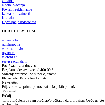
O nama
Načini plaćanja
Povrati i reklamacije
Izjava o privatnosti
Kontakt
Upravljanje kolačićima
OUR ECOSYSTEM
racunala.hr
gamingpc.hr
workstation.hr
myabi.eu
telefoni.hr
servis.racunala.hr
Podrška
24 sata dnevno
Besplatna dostava
već od 400,00 €
Sniženja
proizvodi po super cijenama
Plaćanje
do 36 rata bez kamata
Newsletter
Prijavite se za primanje novosti i akcijskih ponuda.
Pošalji
Potvrđujem da sam pročitao/pročitala i da prihvaćam Opće uvjete
poslovanja