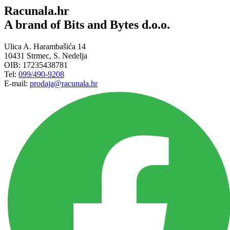
Racunala.hr
A brand of Bits and Bytes d.o.o.
Ulica A. Harambašića 14
10431 Strmec, S. Nedelja
OIB: 17235438781
Tel:
099/490-9208
E-mail:
prodaja@racunala.hr