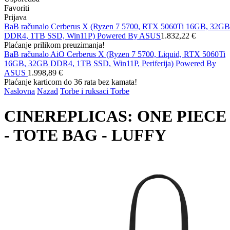
Favoriti
Prijava
BaB računalo Cerberus X (Ryzen 7 5700, RTX 5060Ti 16GB, 32GB
DDR4, 1TB SSD, Win11P) Powered By ASUS
1.832,22 €
Plaćanje prilikom preuzimanja!
BaB računalo AiO Cerberus X (Ryzen 7 5700, Liquid, RTX 5060Ti
16GB, 32GB DDR4, 1TB SSD, Win11P, Periferija) Powered By
ASUS
1.998,89 €
Plaćanje karticom do 36 rata bez kamata!
Naslovna
Nazad
Torbe i ruksaci
Torbe
CINEREPLICAS: ONE PIECE
- TOTE BAG - LUFFY