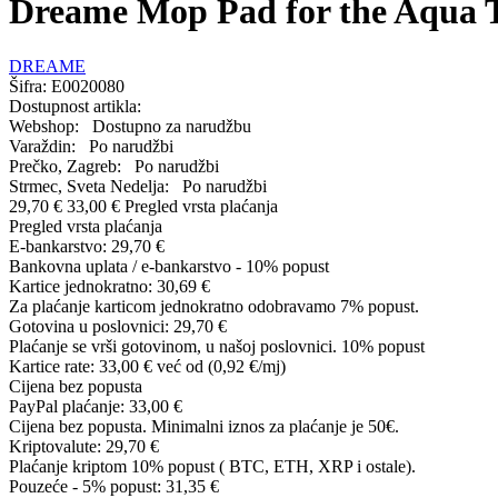
Dreame Mop Pad for the Aqua T
DREAME
Šifra:
E0020080
Dostupnost artikla:
Webshop:
Dostupno za narudžbu
Varaždin:
Po narudžbi
Prečko, Zagreb:
Po narudžbi
Strmec, Sveta Nedelja:
Po narudžbi
29,70 €
33,00 €
Pregled vrsta plaćanja
Pregled vrsta plaćanja
E-bankarstvo:
29,70 €
Bankovna uplata / e-bankarstvo - 10% popust
Kartice jednokratno:
30,69 €
Za plaćanje karticom jednokratno odobravamo 7% popust.
Gotovina u poslovnici:
29,70 €
Plaćanje se vrši gotovinom, u našoj poslovnici. 10% popust
Kartice rate:
33,00 €
već od (0,92 €/mj)
Cijena bez popusta
PayPal plaćanje:
33,00 €
Cijena bez popusta. Minimalni iznos za plaćanje je 50€.
Kriptovalute:
29,70 €
Plaćanje kriptom 10% popust ( BTC, ETH, XRP i ostale).
Pouzeće - 5% popust:
31,35 €