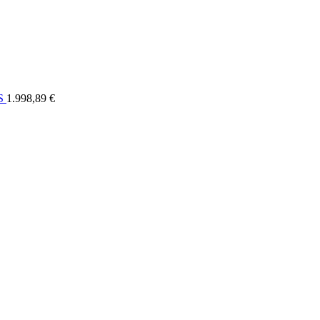
ELI
OSTALO
FORUM
SERVIS
KONTAKT
RASPRODAJA
US
1.998,89 €