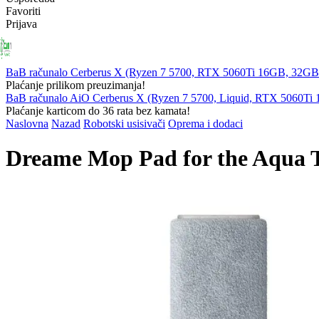
Favoriti
Prijava
PRIJENOSNA
RAČUNALA
KOMPONENTE
PERIFERIJ
RAČUNALA
BaB računalo Cerberus X (Ryzen 7 5700, RTX 5060Ti 16GB, 32
Plaćanje prilikom preuzimanja!
BaB računalo AiO Cerberus X (Ryzen 7 5700, Liquid, RTX 5060T
Plaćanje karticom do 36 rata bez kamata!
Naslovna
Nazad
Robotski usisivači
Oprema i dodaci
Dreame Mop Pad for the Aqua T