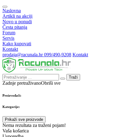
Naslovna
Artikli na akciji
Novo u ponudi
Česta pitanja
Forum
Servis
Kako kupovati
Kontakt
prodaja@racunala.hr
099/490-9208
Kontakt
Traži
Zadnje pretraživano
Obriši sve
Proizvođači:
Kategorije:
Prikaži sve proizvode
Nema rezultata za traženi pojam!
Vaša košarica
Usporedba