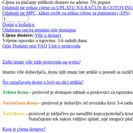
Cijena za plaćanje prilikom dostave na adresu. 5% popust
Odabrali ste prikaz cijene za UPLATU NA RAČUN ili GOTOVINU, 
Odabrali ste MPC, klikni ovdje za prikaz cijene sa popustom (-10%)
Dodaj u košaricu
Odabrana opcija trenutno nije dostupna
Cijena dostave:
Više o dostavi
Vrijeme isporuke u trgovinu:
3-6 radnih dana
Opis
Dodatni opis
FAQ
Upit o proizvodu
Zašto imate više istih proizvoda na webu?
Imamo više dobavljača, dosta njih imaju iste artikle u ponudi sa različi
Što označavaju ikone u boji na slici artikla?
Zelena ikona
- proizvod je dostupan odmah u poslovnici za isporuku/
Narančasta ikona
- proizvod je dobavljiv od uvoznika kroz 3-4 rad
Žuta ikona
- proizvod je isključivo po narudžbi kupca/potrošača kroz 
Naručujemo tek nakon vidljive uplate, nije moguće plaćati pril
Koja je cijena dostave?