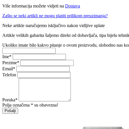
Više informacija možete vidjeti na
Dostava
Zašto se neki artikli ne mogu platiti prilikom preuzimanja?
Neke artikle naručujemo isključivo nakon vidljive uplate
Artikle velikih gabarita šaljemo direkt od dobavljača, tipa bijelu tehnik
Ukoliko imate bilo kakvo pitanje o ovom proizvodu, slobodno nas ko
Ime
*
Prezime
*
Email
*
Telefon
Poruka
*
Polja označena * su obavezna!
Pošalji