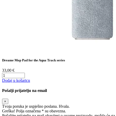
Dreame Mop Pad for the Aqua Track series
33,00 €
Dodaj u košaricu
Pošalji prijatelju na email
×
Tvoja poruka je uspješno poslana. Hvala.
Greška! Polja označena * su obavezna.
Pošaljite prijatelju na mail obavijest o ovome proizvodu, možda će ga