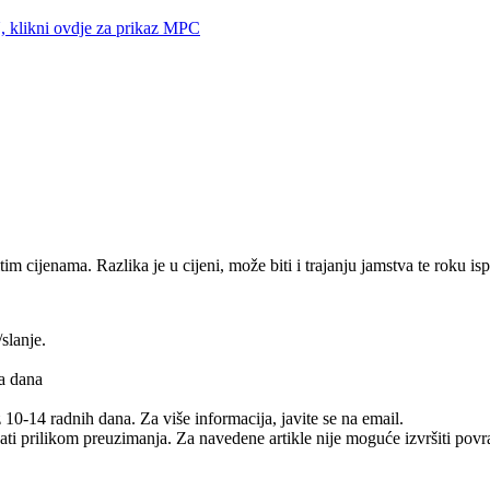
klikni ovdje za prikaz MPC
tim cijenama. Razlika je u cijeni, može biti i trajanju jamstva te roku is
slanje.
na dana
10-14 radnih dana. Za više informacija, javite se na email.
ikom preuzimanja. Za navedene artikle nije moguće izvršiti povra