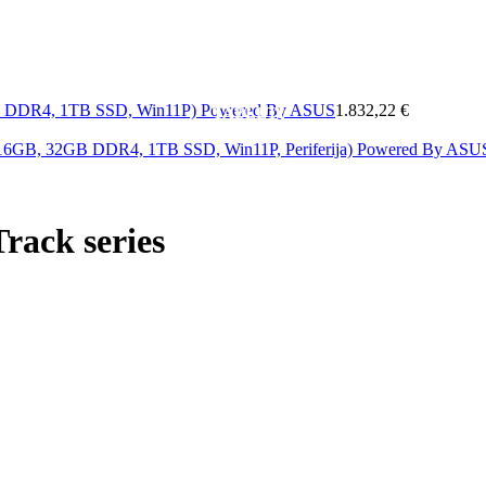
MOBITELI
A
MREŽA
SOFTWARE
&
ELEKTRONIKA
KAB
GB DDR4, 1TB SSD, Win11P) Powered By ASUS
1.832,22 €
TABLETI
i 16GB, 32GB DDR4, 1TB SSD, Win11P, Periferija) Powered By AS
rack series