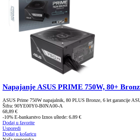
Napajanje ASUS PRIME 750W, 80+ Bron
ASUS Prime 750W napajalnik, 80 PLUS Bronze, 6 let garancije ASU
Šifra:
90YE00Y0-B0NA00-A
68,89 €
-10%
E-bankarstvo
Iznos uštede: 6.89 €
Dodaj u favorite
Usporedi
Dodaj u košaricu
Naša preporuka