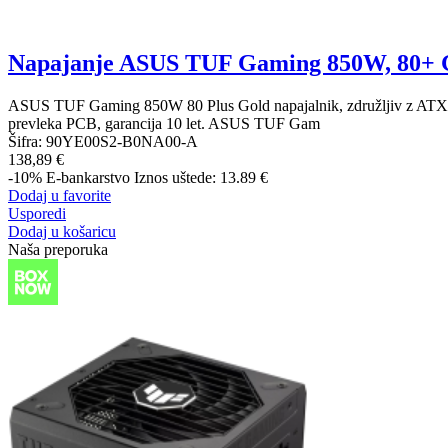
Napajanje ASUS TUF Gaming 850W, 80+ 
ASUS TUF Gaming 850W 80 Plus Gold napajalnik, združljiv z ATX 3.0, p
prevleka PCB, garancija 10 let. ASUS TUF Gam
Šifra:
90YE00S2-B0NA00-A
138,89 €
-10%
E-bankarstvo
Iznos uštede: 13.89 €
Dodaj u favorite
Usporedi
Dodaj u košaricu
Naša preporuka