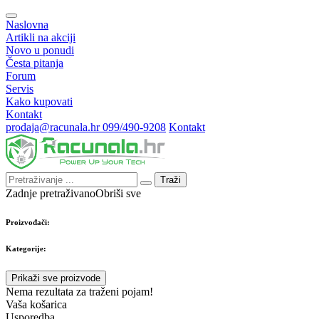
Naslovna
Artikli na akciji
Novo u ponudi
Česta pitanja
Forum
Servis
Kako kupovati
Kontakt
prodaja@racunala.hr
099/490-9208
Kontakt
Traži
Zadnje pretraživano
Obriši sve
Proizvođači:
Kategorije:
Prikaži sve proizvode
Nema rezultata za traženi pojam!
Vaša košarica
Usporedba