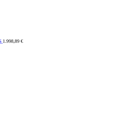
ELI
OSTALO
FORUM
SERVIS
KONTAKT
RASPRODAJA
US
1.998,89 €