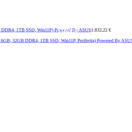
MOBITELI
A
MREŽA
SOFTWARE
&
ELEKTRONIKA
KAB
GB DDR4, 1TB SSD, Win11P) Powered By ASUS
1.832,22 €
TABLETI
i 16GB, 32GB DDR4, 1TB SSD, Win11P, Periferija) Powered By AS