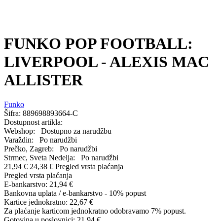
FUNKO POP FOOTBALL:
LIVERPOOL - ALEXIS MAC
ALLISTER
Funko
Šifra:
889698893664-C
Dostupnost artikla:
Webshop:
Dostupno za narudžbu
Varaždin:
Po narudžbi
Prečko, Zagreb:
Po narudžbi
Strmec, Sveta Nedelja:
Po narudžbi
21,94 €
24,38 €
Pregled vrsta plaćanja
Pregled vrsta plaćanja
E-bankarstvo:
21,94 €
Bankovna uplata / e-bankarstvo - 10% popust
Kartice jednokratno:
22,67 €
Za plaćanje karticom jednokratno odobravamo 7% popust.
Gotovina u poslovnici:
21,94 €