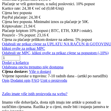
Plaćanje se vrši gotovinom, u našoj poslovnici. 10% popust
Kartice rate:
24,38 €
već od (0,68 €/mj)
Cijena bez popusta
PayPal plaćanje:
24,38 €
Cijena bez popusta. Minimalni iznos za plaćanje je 50€.
Kriptovalute:
21,94 €
Plaćanje kriptom 10% popust ( BTC, ETH, XRP i ostale).
Pouzeće - 5% popust:
23,16 €
Cijena za plaćanje prilikom dostave na adresu. 5% popust
Odabrali ste prikaz cijene za UPLATU NA RAČUN ili GOTOVINU
klikni ovdje za prikaz MPC
Odabrali ste MPC, klikni ovdje za prikaz cijene sa popustom (-10%)
Dodaj u košaricu
Odabrana opcija trenutno nije dostupna
Cijena dostave:
Više o dostavi
Vrijeme isporuke u trgovinu:
7-10 radnih dana - (artikl po narudžbi)
Opis
Dodatni opis
FAQ
Upit o proizvodu
Zašto imate više istih proizvoda na webu?
Imamo više dobavljača, dosta njih imaju iste artikle u ponudi sa
različitim cijenama. Razlika je u cijeni, može biti i trajanju jamstva te