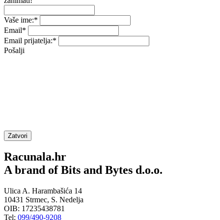
zanimati!
Vaše ime:
*
Email
*
Email prijatelja:
*
Pošalji
Zatvori
Racunala.hr
A brand of Bits and Bytes d.o.o.
Ulica A. Harambašića 14
10431 Strmec, S. Nedelja
OIB: 17235438781
Tel:
099/490-9208