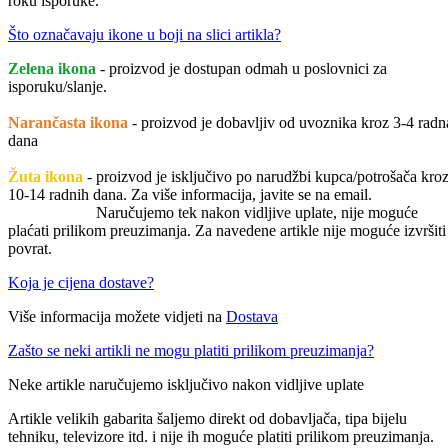
roku isporuke.
Što označavaju ikone u boji na slici artikla?
Zelena ikona
- proizvod je dostupan odmah u poslovnici za
isporuku/slanje.
Narančasta ikona
- proizvod je dobavljiv od uvoznika kroz 3-4 radn
dana
Žuta ikona
- proizvod je isključivo po narudžbi kupca/potrošača kro
10-14 radnih dana. Za više informacija, javite se na email.
Naručujemo tek nakon vidljive uplate, nije moguće
plaćati prilikom preuzimanja. Za navedene artikle nije moguće izvršiti
povrat.
Koja je cijena dostave?
Više informacija možete vidjeti na
Dostava
Zašto se neki artikli ne mogu platiti prilikom preuzimanja?
Neke artikle naručujemo isključivo nakon vidljive uplate
Artikle velikih gabarita šaljemo direkt od dobavljača, tipa bijelu
tehniku, televizore itd. i nije ih moguće platiti prilikom preuzimanja.