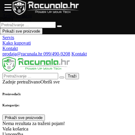
Naslovna
Artikli na akciji
Prijava
Novo u ponudi
Česta pitanja
Prikaži sve proizvode
Forum
Servis
Kako kupovati
Kontakt
prodaja@racunala.hr
099/490-9208
Kontakt
Traži
Zadnje pretraživano
Obriši sve
Proizvođači:
Kategorije:
Prikaži sve proizvode
Nema rezultata za traženi pojam!
Vaša košarica
Usporedba