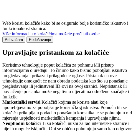
Web koristi kolačiće kako bi se osiguralo bolje korisničko iskustvo i
funkcionalnost stranica.
Više informacija o kolačićima možete pročitati ovdje
Prihvaćam
Podešavanje
Upravljajte pristankom za kolačiće
Koristimo tehnologije poput kolačića za pohranu i/ili pristup
informacijama o uređaju. To činimo kako bismo poboljšali iskustvo
pregledavanja i prikazali prilagođene oglase. Pristanak na ove
tehnologije omogućit će nam obradu podataka kao što su ponašanje
pregledavanja ili jedinstveni ID-ovi na ovoj stranici. Nepristanak ili
povlačenje pristanka može negativno utjecati na određene značajke i
funkcije.
Marketinški servisi
Kolačići kojima se koriste alati koje
upotrebljavamo za poboljšanje korisničkog iskustva. Pomoću tih se
kolačića prikupljaju podaci o ponašanju korisnika te se pohranjuju rad
mjerenja uspješnosti marketinških kampanja i upravljanja njima.
Neophodni kolačići
Ti su kolačići nužni za rad internetske stranice i
nije ih moguće isključiti. Oni se obično pohranjuju samo kao odgovor