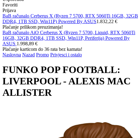
Favoriti
Prijava
BaB računalo Cerberus X (Ryzen 7 5700, RTX 5060Ti 16GB, 32GB
DDR4, 1TB SSD, Win11P) Powered By ASUS
1.832,22 €
Plaćanje prilikom preuzimanja!
BaB računalo AiO Cerberus X (Ryzen 7 5700, Liquid, RTX 5060Ti
16GB, 32GB DDR4, 1TB SSD, Win11P, Periferija) Powered By
ASUS
1.998,89 €
Plaćanje karticom do 36 rata bez kamata!
Naslovna
Nazad
Promo
Privjesci i ostalo
FUNKO POP FOOTBALL:
LIVERPOOL - ALEXIS MAC
ALLISTER