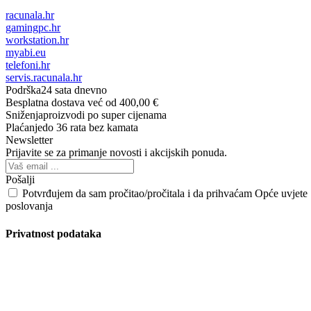
racunala.hr
gamingpc.hr
workstation.hr
myabi.eu
telefoni.hr
servis.racunala.hr
Podrška
24 sata dnevno
Besplatna dostava
već od 400,00 €
Sniženja
proizvodi po super cijenama
Plaćanje
do 36 rata bez kamata
Newsletter
Prijavite se za primanje novosti i akcijskih ponuda.
Pošalji
Potvrđujem da sam pročitao/pročitala i da prihvaćam Opće uvjete
poslovanja
Privatnost podataka