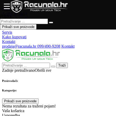
Naslovna
Artikli na akciji
Prijava
Novo u ponudi
Česta pitanja
Prikaži sve proizvode
Forum
Servis
Kako kupovati
Kontakt
prodaja@racunala.hr
099/490-9208
Kontakt
Traži
Zadnje pretraživano
Obriši sve
Proizvođači:
Kategorije:
Prikaži sve proizvode
Nema rezultata za traženi pojam!
Vaša košarica
Usporedba