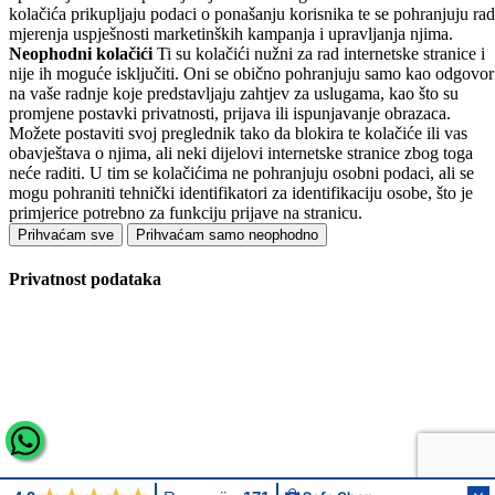
kolačića prikupljaju podaci o ponašanju korisnika te se pohranjuju rad
mjerenja uspješnosti marketinških kampanja i upravljanja njima.
Neophodni kolačići
Ti su kolačići nužni za rad internetske stranice i
nije ih moguće isključiti. Oni se obično pohranjuju samo kao odgovor
na vaše radnje koje predstavljaju zahtjev za uslugama, kao što su
promjene postavki privatnosti, prijava ili ispunjavanje obrazaca.
Možete postaviti svoj preglednik tako da blokira te kolačiće ili vas
obavještava o njima, ali neki dijelovi internetske stranice zbog toga
neće raditi. U tim se kolačićima ne pohranjuju osobni podaci, ali se
mogu pohraniti tehnički identifikatori za identifikaciju osobe, što je
primjerice potrebno za funkciju prijave na stranicu.
Prihvaćam sve
Prihvaćam samo neophodno
Privatnost podataka
Zatvori