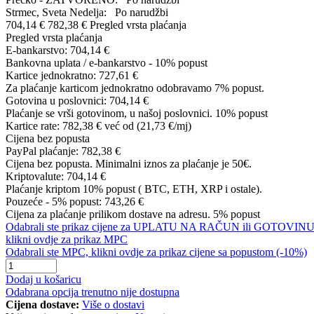
Strmec, Sveta Nedelja:
Po narudžbi
704,14 €
782,38 €
Pregled vrsta plaćanja
Pregled vrsta plaćanja
E-bankarstvo:
704,14 €
Bankovna uplata / e-bankarstvo - 10% popust
Kartice jednokratno:
727,61 €
Za plaćanje karticom jednokratno odobravamo 7% popust.
Gotovina u poslovnici:
704,14 €
Plaćanje se vrši gotovinom, u našoj poslovnici. 10% popust
Kartice rate:
782,38 €
već od (21,73 €/mj)
Cijena bez popusta
PayPal plaćanje:
782,38 €
Cijena bez popusta. Minimalni iznos za plaćanje je 50€.
Kriptovalute:
704,14 €
Plaćanje kriptom 10% popust ( BTC, ETH, XRP i ostale).
Pouzeće - 5% popust:
743,26 €
Cijena za plaćanje prilikom dostave na adresu. 5% popust
Odabrali ste prikaz cijene za UPLATU NA RAČUN ili GOTOVINU
klikni ovdje za prikaz MPC
Odabrali ste MPC, klikni ovdje za prikaz cijene sa popustom (-10%)
Dodaj u košaricu
Odabrana opcija trenutno nije dostupna
Cijena dostave:
Više o dostavi