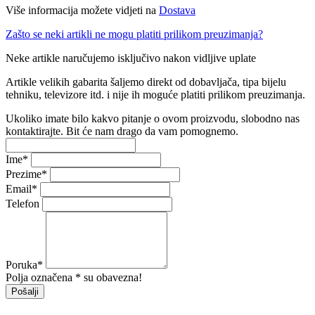
Više informacija možete vidjeti na
Dostava
Zašto se neki artikli ne mogu platiti prilikom preuzimanja?
Neke artikle naručujemo isključivo nakon vidljive uplate
Artikle velikih gabarita šaljemo direkt od dobavljača, tipa bijelu
tehniku, televizore itd. i nije ih moguće platiti prilikom preuzimanja.
Ukoliko imate bilo kakvo pitanje o ovom proizvodu, slobodno nas
kontaktirajte. Bit će nam drago da vam pomognemo.
Ime
*
Prezime
*
Email
*
Telefon
Poruka
*
Polja označena * su obavezna!
Pošalji