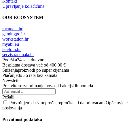
Kontakt
Upravljanje kolačićima
OUR ECOSYSTEM
racunala.hr
gamingpc.hr
workstation.hr
myabi.eu
telefoni.hr
servis.racunala.hr
Podrška
24 sata dnevno
Besplatna dostava
već od 400,00 €
Sniženja
proizvodi po super cijenama
Plaćanje
do 36 rata bez kamata
Newsletter
Prijavite se za primanje novosti i akcijskih ponuda.
Pošalji
Potvrđujem da sam pročitao/pročitala i da prihvaćam Opće uvjete
poslovanja
Privatnost podataka