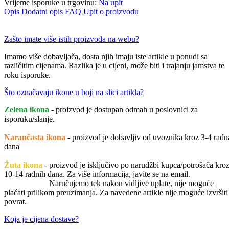
Vrijeme isporuke u trgovinu:
Na upit
Opis
Dodatni opis
FAQ
Upit o proizvodu
Zašto imate više istih proizvoda na webu?
Imamo više dobavljača, dosta njih imaju iste artikle u ponudi sa
različitim cijenama. Razlika je u cijeni, može biti i trajanju jamstva te
roku isporuke.
Što označavaju ikone u boji na slici artikla?
Zelena ikona
- proizvod je dostupan odmah u poslovnici za
isporuku/slanje.
Narančasta ikona
- proizvod je dobavljiv od uvoznika kroz 3-4 radn
dana
Žuta ikona
- proizvod je isključivo po narudžbi kupca/potrošača kro
10-14 radnih dana. Za više informacija, javite se na email.
Naručujemo tek nakon vidljive uplate, nije moguće
plaćati prilikom preuzimanja. Za navedene artikle nije moguće izvršiti
povrat.
Koja je cijena dostave?