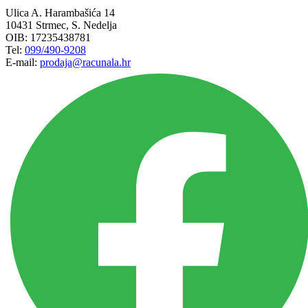
Ulica A. Harambašića 14
10431 Strmec, S. Nedelja
OIB: 17235438781
Tel:
099/490-9208
E-mail:
prodaja@racunala.hr