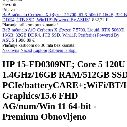
Favoriti
Prijava
BaB računalo Cerberus X (Ryzen 7 5700, RTX 5060Ti 16GB, 32GB
DDR4, 1TB SSD, Win11P) Powered By ASUS
1.832,22 €
Plaćanje prilikom preuzimanja!
BaB računalo AiO Cerberus X (Ryzen 7 5700, Liquid, RTX 5060Ti
16GB, 32GB DDR4, 1TB SSD, Win11P, Periferija) Powered By
ASUS
1.998,89 €
Plaćanje karticom do 36 rata bez kamata!
Naslovna
Nazad
Laptopi
Rabljeni laptopi
HP 15-FD0309NE; Core 5 120U
1.4GHz/16GB RAM/512GB SS
PCIe/batteryCARE+;WiFi/BT/I
Graphics/15.6 FHD
AG/num/Win 11 64-bit -
Premium Obnovljeno