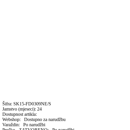
Šifra:
SK15-FD0309NE/S
Jamstvo (mjeseci):
24
Dostupnost artikla:
Webshop:
Dostupno za narudžbu
Varaždin:
Po narudžbi
Prečko - ZATVORENO:
Po narudžbi