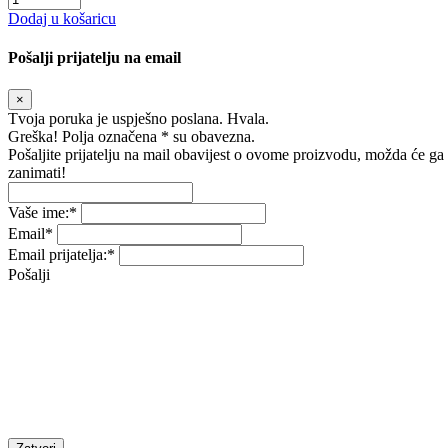
Dodaj u košaricu
Pošalji prijatelju na email
×
Tvoja poruka je uspješno poslana. Hvala.
Greška! Polja označena * su obavezna.
Pošaljite prijatelju na mail obavijest o ovome proizvodu, možda će ga
zanimati!
Vaše ime:
*
Email
*
Email prijatelja:
*
Pošalji