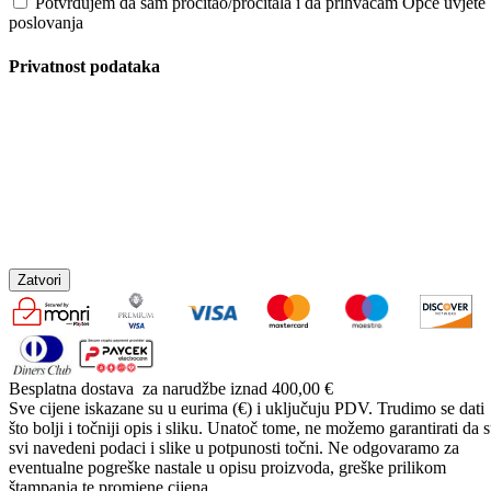
Potvrđujem da sam pročitao/pročitala i da prihvaćam Opće uvjete
poslovanja
Privatnost podataka
Zatvori
Besplatna dostava
za narudžbe iznad 400,00 €
Sve cijene iskazane su u eurima (€) i uključuju PDV. Trudimo se dati
što bolji i točniji opis i sliku. Unatoč tome, ne možemo garantirati da 
svi navedeni podaci i slike u potpunosti točni. Ne odgovaramo za
eventualne pogreške nastale u opisu proizvoda, greške prilikom
štampanja te promjene cijena.