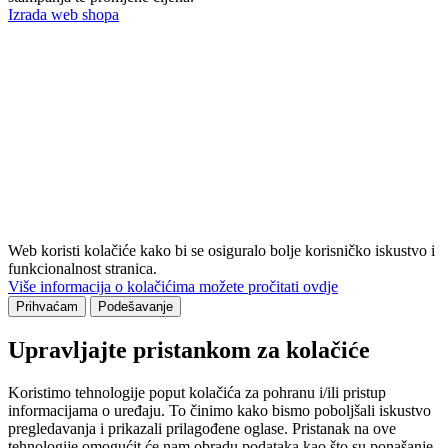
Izrada web shopa
Web koristi kolačiće kako bi se osiguralo bolje korisničko iskustvo i
funkcionalnost stranica.
Više informacija o kolačićima možete pročitati ovdje
Prihvaćam
Podešavanje
Upravljajte pristankom za kolačiće
Koristimo tehnologije poput kolačića za pohranu i/ili pristup
informacijama o uređaju. To činimo kako bismo poboljšali iskustvo
pregledavanja i prikazali prilagođene oglase. Pristanak na ove
tehnologije omogućit će nam obradu podataka kao što su ponašanje