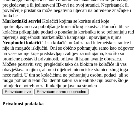
pregledavanja ili jedinstveni ID-ovi na ovoj stranici. Nepristanak ili
povlačenje pristanka može negativno utjecati na određene značajke i
funkcije.
Marketinški servisi
Kolačići kojima se koriste alati koje
upotrebljavamo za poboljšanje korisničkog iskustva. Pomoću tih se
kolačića prikupljaju podaci o ponašanju korisnika te se pohranjuju rad
mjerenja uspješnosti marketinških kampanja i upravljanja njima.
Neophodni kolačići
Ti su kolačići nužni za rad internetske stranice i
nije ih moguće isključiti. Oni se obično pohranjuju samo kao odgovor
na vaše radnje koje predstavljaju zahtjev za uslugama, kao što su
promjene postavki privatnosti, prijava ili ispunjavanje obrazaca.
Možete postaviti svoj preglednik tako da blokira te kolačiće ili vas
obavještava o njima, ali neki dijelovi internetske stranice zbog toga
neće raditi. U tim se kolačićima ne pohranjuju osobni podaci, ali se
mogu pohraniti tehnički identifikatori za identifikaciju osobe, što je
primjerice potrebno za funkciju prijave na stranicu.
Prihvaćam sve
Prihvaćam samo neophodno
Privatnost podataka