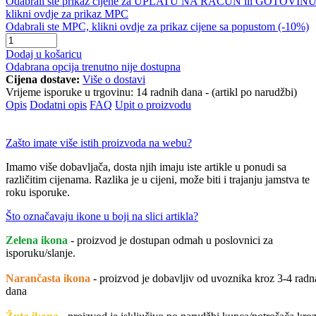
Odabrali ste prikaz cijene za UPLATU NA RAČUN ili GOTOVINU
klikni ovdje za prikaz MPC
Odabrali ste MPC, klikni ovdje za prikaz cijene sa popustom (-10%)
Dodaj u košaricu
Odabrana opcija trenutno nije dostupna
Cijena dostave:
Više o dostavi
Vrijeme isporuke u trgovinu:
14 radnih dana - (artikl po narudžbi)
Opis
Dodatni opis
FAQ
Upit o proizvodu
Zašto imate više istih proizvoda na webu?
Imamo više dobavljača, dosta njih imaju iste artikle u ponudi sa
različitim cijenama. Razlika je u cijeni, može biti i trajanju jamstva te
roku isporuke.
Što označavaju ikone u boji na slici artikla?
Zelena ikona
- proizvod je dostupan odmah u poslovnici za
isporuku/slanje.
Narančasta ikona
- proizvod je dobavljiv od uvoznika kroz 3-4 radn
dana