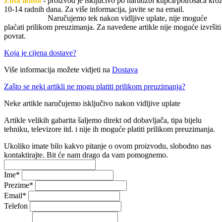
Žuta ikona
- proizvod je isključivo po narudžbi kupca/potrošača kro
10-14 radnih dana. Za više informacija, javite se na email.
Naručujemo tek nakon vidljive uplate, nije moguće
plaćati prilikom preuzimanja. Za navedene artikle nije moguće izvršiti
povrat.
Koja je cijena dostave?
Više informacija možete vidjeti na
Dostava
Zašto se neki artikli ne mogu platiti prilikom preuzimanja?
Neke artikle naručujemo isključivo nakon vidljive uplate
Artikle velikih gabarita šaljemo direkt od dobavljača, tipa bijelu
tehniku, televizore itd. i nije ih moguće platiti prilikom preuzimanja.
Ukoliko imate bilo kakvo pitanje o ovom proizvodu, slobodno nas
kontaktirajte. Bit će nam drago da vam pomognemo.
Ime
*
Prezime
*
Email
*
Telefon