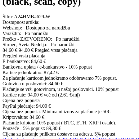
(black, scan, copy)
Šifra:
A24HMB#629-W
Dostupnost artikla:
Webshop:
Dostupno za narudžbu
Varaždin:
Po narudžbi
Prečko - ZATVORENO:
Po narudžbi
Strmec, Sveta Nedelja:
Po narudžbi
84,60 €
94,00 €
Pregled vrsta plaćanja
Pregled vrsta plaćanja
E-bankarstvo:
84,60 €
Bankovna uplata / e-bankarstvo - 10% popust
Kartice jednokratno:
87,42 €
Za plaćanje karticom jednokratno odobravamo 7% popust.
Gotovina u poslovnici:
84,60 €
Plaćanje se vrši gotovinom, u našoj poslovnici. 10% popust
Kartice rate:
94,00 €
već od (2,61 €/mj)
Cijena bez popusta
PayPal plaćanje:
94,00 €
Cijena bez popusta. Minimalni iznos za plaćanje je 50€.
Kriptovalute:
84,60 €
Plaćanje kriptom 10% popust ( BTC, ETH, XRP i ostale).
Pouzeće - 5% popust:
89,30 €
Cijena za plaćanje prilikom dostave na adresu. 5% popust