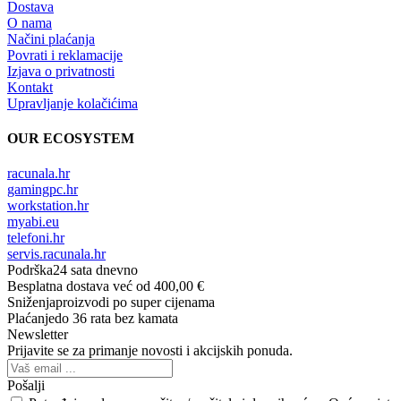
Dostava
O nama
Načini plaćanja
Povrati i reklamacije
Izjava o privatnosti
Kontakt
Upravljanje kolačićima
OUR ECOSYSTEM
racunala.hr
gamingpc.hr
workstation.hr
myabi.eu
telefoni.hr
servis.racunala.hr
Podrška
24 sata dnevno
Besplatna dostava
već od 400,00 €
Sniženja
proizvodi po super cijenama
Plaćanje
do 36 rata bez kamata
Newsletter
Prijavite se za primanje novosti i akcijskih ponuda.
Pošalji