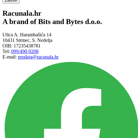
Zatvori
Racunala.hr
A brand of Bits and Bytes d.o.o.
Ulica A. Harambašića 14
10431 Strmec, S. Nedelja
OIB: 17235438781
Tel:
099/490-9208
E-mail:
prodaja@racunala.hr