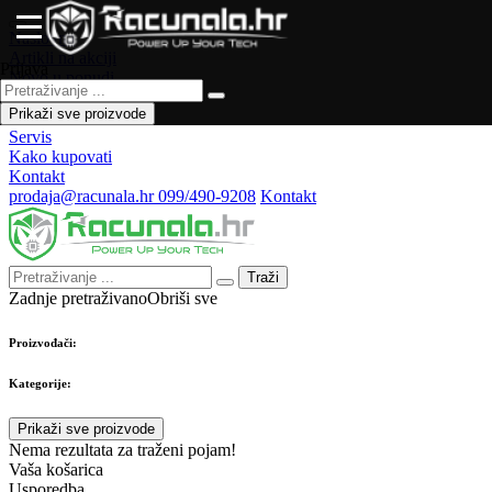
Naslovna
Artikli na akciji
Prijava
Novo u ponudi
Česta pitanja
Prikaži sve proizvode
Forum
Servis
Kako kupovati
Kontakt
prodaja@racunala.hr
099/490-9208
Kontakt
Traži
Zadnje pretraživano
Obriši sve
Proizvođači:
Kategorije:
Prikaži sve proizvode
Nema rezultata za traženi pojam!
Vaša košarica
Usporedba