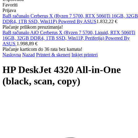
Favoriti
Prijava
BaB računalo Cerberus X (Ryzen 7 5700, RTX 5060Ti 16GB, 32GB
DDR4, 1TB SSD, Win11P) Powered By ASUS
1.832,22 €
Plaćanje prilikom preuzimanja!
BaB računalo AiO Cerberus X (Ryzen 7 5700, Liquid, RTX 5060Ti
16GB, 32GB DDR4, 1TB SSD, Win11P, Periferija) Powered By
ASUS
1.998,89 €
Plaćanje karticom do 36 rata bez kamata!
Naslovna
Nazad
Printeri & skeneri
Inkjet printeri
HP DeskJet 4320 All-in-One
(black, scan, copy)