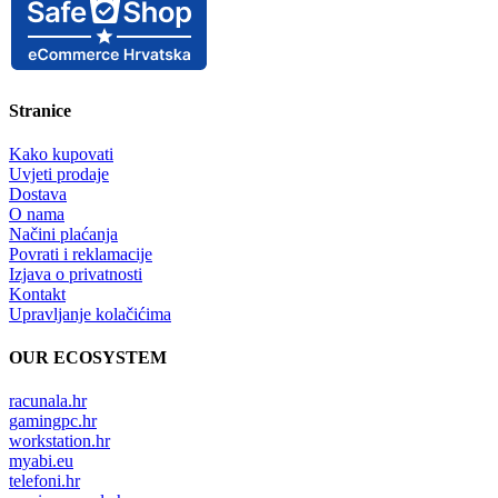
Stranice
Kako kupovati
Uvjeti prodaje
Dostava
O nama
Načini plaćanja
Povrati i reklamacije
Izjava o privatnosti
Kontakt
Upravljanje kolačićima
OUR ECOSYSTEM
racunala.hr
gamingpc.hr
workstation.hr
myabi.eu
telefoni.hr