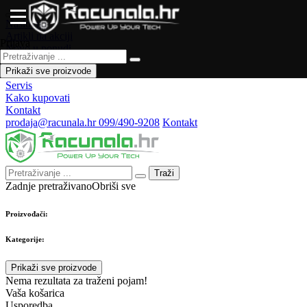
Naslovna
Artikli na akciji
Prijava
Novo u ponudi
Česta pitanja
Prikaži sve proizvode
Forum
Servis
Kako kupovati
Kontakt
prodaja@racunala.hr
099/490-9208
Kontakt
Traži
Zadnje pretraživano
Obriši sve
Proizvođači:
Kategorije:
Prikaži sve proizvode
Nema rezultata za traženi pojam!
Vaša košarica
Usporedba