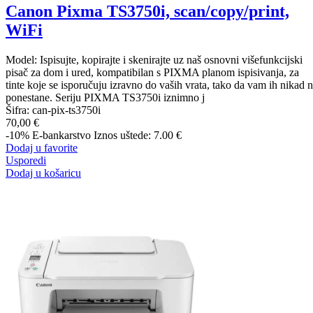
Canon Pixma TS3750i, scan/copy/print,
WiFi
Model: Ispisujte, kopirajte i skenirajte uz naš osnovni višefunkcijski
pisač za dom i ured, kompatibilan s PIXMA planom ispisivanja, za
tinte koje se isporučuju izravno do vaših vrata, tako da vam ih nikad 
ponestane. Seriju PIXMA TS3750i iznimno j
Šifra:
can-pix-ts3750i
70,00 €
-10%
E-bankarstvo
Iznos uštede: 7.00 €
Dodaj u favorite
Usporedi
Dodaj u košaricu