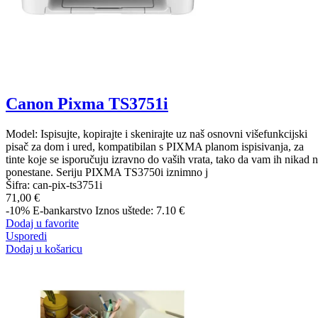
Canon Pixma TS3751i
Model: Ispisujte, kopirajte i skenirajte uz naš osnovni višefunkcijski
pisač za dom i ured, kompatibilan s PIXMA planom ispisivanja, za
tinte koje se isporučuju izravno do vaših vrata, tako da vam ih nikad 
ponestane. Seriju PIXMA TS3750i iznimno j
Šifra:
can-pix-ts3751i
71,00 €
-10%
E-bankarstvo
Iznos uštede: 7.10 €
Dodaj u favorite
Usporedi
Dodaj u košaricu