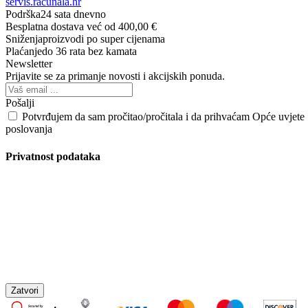
servis.racunala.hr
Podrška
24 sata dnevno
Besplatna dostava
već od 400,00 €
Sniženja
proizvodi po super cijenama
Plaćanje
do 36 rata bez kamata
Newsletter
Prijavite se za primanje novosti i akcijskih ponuda.
Pošalji
Potvrđujem da sam pročitao/pročitala i da prihvaćam Opće uvjete
poslovanja
Privatnost podataka
Zatvori