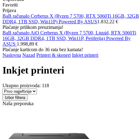
Favoriti
Prijava
BaB računalo Cerberus X (Ryzen 7 5700, RTX 5060Ti 16GB, 32GB
DDR4, 1TB SSD, Win11P) Powered By ASUS
1.832,22 €
Plaćanje prilikom preuzimanja!
BaB računalo AiO Cerberus X (Ryzen 7 5700, Liquid, RTX 5060Ti
16GB, 32GB DDR4, 1TB SSD, Win11P, Periferija) Powered By
ASUS
1.998,89 €
Plaćanje karticom do 36 rata bez kamata!
Naslovna
Nazad
Printeri & skeneri
Inkjet printeri
Inkjet printeri
Ukupno proizvoda: 118
Izbor filtera
Naša preporuka