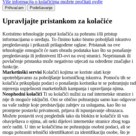
Više informacija o kolačićima možete pročitati ovdje
Prihvaćam
Podešavanje
Upravljajte pristankom za kolačiće
Koristimo tehnologije poput kolačića za pohranu i/ili pristup
informacijama o uređaju. To činimo kako bismo poboljšali iskustvo
pregledavanja i prikazali prilagođene oglase. Pristanak na ove
tehnologije omogućit će nam obradu podataka kao što su ponašanje
pregledavanja ili jedinstveni ID-ovi na ovoj stranici. Nepristanak ili
povlačenje pristanka može negativno utjecati na određene značajke i
funkcije.
Marketinški servisi
Kolačići kojima se koriste alati koje
upotrebljavamo za poboljšanje korisničkog iskustva. Pomoću tih se
kolačića prikupljaju podaci o ponašanju korisnika te se pohranjuju rad
mjerenja uspješnosti marketinških kampanja i upravljanja njima.
Neophodni kolačići
Ti su kolačići nužni za rad internetske stranice i
nije ih moguće isključiti. Oni se obično pohranjuju samo kao odgovor
na vaše radnje koje predstavljaju zahtjev za uslugama, kao što su
promjene postavki privatnosti, prijava ili ispunjavanje obrazaca.
Možete postaviti svoj preglednik tako da blokira te kolačiće ili vas
obavještava o njima, ali neki dijelovi internetske stranice zbog toga
neće raditi. U tim se kolačićima ne pohranjuju osobni podaci, ali se
mogu pohraniti tehnički identifikatori za identifikaciju osobe, što je