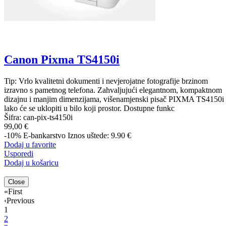
Canon Pixma TS4150i
Tip: Vrlo kvalitetni dokumenti i nevjerojatne fotografije brzinom
izravno s pametnog telefona. Zahvaljujući elegantnom, kompaktnom
dizajnu i manjim dimenzijama, višenamjenski pisač PIXMA TS4150i
lako će se uklopiti u bilo koji prostor. Dostupne funkc
Šifra:
can-pix-ts4150i
99,00 €
-10%
E-bankarstvo
Iznos uštede: 9.90 €
Dodaj u favorite
Usporedi
Dodaj u košaricu
Close
«
First
‹
Previous
1
2