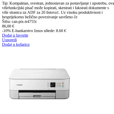
Tip: Kompaktan, svestran, jednostavan za postavljanje i upotrebu, ova
višefunkcijski pisač može kopirati, skenirati i faksirati dokumente s
više stranica uz ADF za 20 listova1. Uz visoku produktivnost i
besprijekorno bežično povezivanje savršeno će
Šifra:
can-pix-tr4755i
86,00 €
-10%
E-bankarstvo
Iznos uštede: 8.60 €
Dodaj u favorite
Usporedi
Dodaj u košaricu