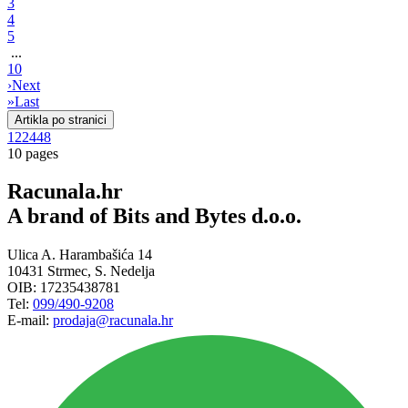
3
4
5
...
10
›
Next
»
Last
Artikla po stranici
12
24
48
10 pages
Racunala.hr
A brand of Bits and Bytes d.o.o.
Ulica A. Harambašića 14
10431 Strmec, S. Nedelja
OIB: 17235438781
Tel:
099/490-9208
E-mail:
prodaja@racunala.hr