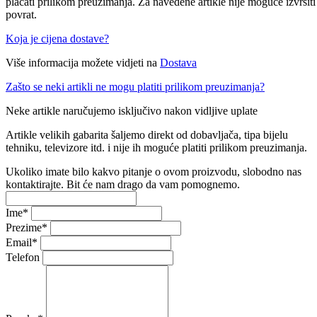
plaćati prilikom preuzimanja. Za navedene artikle nije moguće izvršiti
povrat.
Koja je cijena dostave?
Više informacija možete vidjeti na
Dostava
Zašto se neki artikli ne mogu platiti prilikom preuzimanja?
Neke artikle naručujemo isključivo nakon vidljive uplate
Artikle velikih gabarita šaljemo direkt od dobavljača, tipa bijelu
tehniku, televizore itd. i nije ih moguće platiti prilikom preuzimanja.
Ukoliko imate bilo kakvo pitanje o ovom proizvodu, slobodno nas
kontaktirajte. Bit će nam drago da vam pomognemo.
Ime
*
Prezime
*
Email
*
Telefon