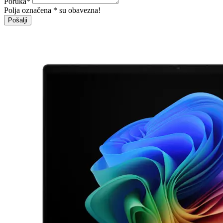
Poruka
*
Polja označena * su obavezna!
Pošalji