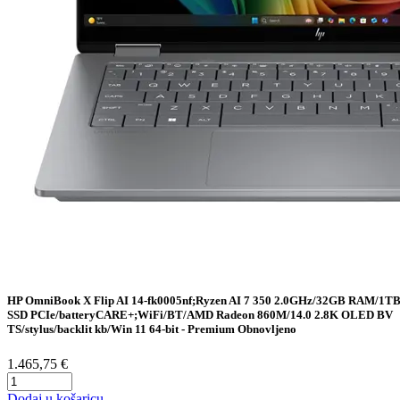
HP OmniBook X Flip AI 14-fk0005nf;Ryzen AI 7 350 2.0GHz/32GB RAM/1T
SSD PCIe/batteryCARE+;WiFi/BT/AMD Radeon 860M/14.0 2.8K OLED BV
TS/stylus/backlit kb/Win 11 64-bit - Premium Obnovljeno
1.465,75 €
Dodaj u košaricu