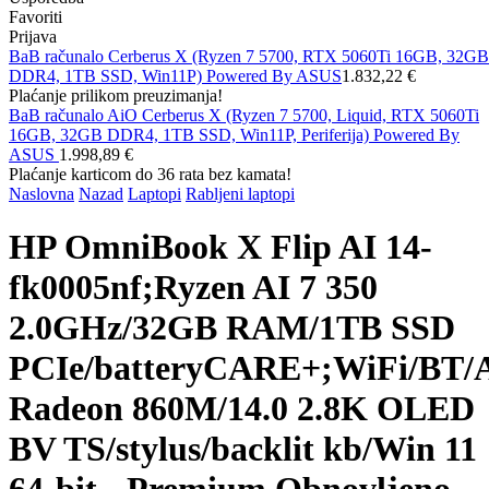
Favoriti
Prijava
BaB računalo Cerberus X (Ryzen 7 5700, RTX 5060Ti 16GB, 32GB
DDR4, 1TB SSD, Win11P) Powered By ASUS
1.832,22 €
Plaćanje prilikom preuzimanja!
BaB računalo AiO Cerberus X (Ryzen 7 5700, Liquid, RTX 5060Ti
16GB, 32GB DDR4, 1TB SSD, Win11P, Periferija) Powered By
ASUS
1.998,89 €
Plaćanje karticom do 36 rata bez kamata!
Naslovna
Nazad
Laptopi
Rabljeni laptopi
HP OmniBook X Flip AI 14-
fk0005nf;Ryzen AI 7 350
2.0GHz/32GB RAM/1TB SSD
PCIe/batteryCARE+;WiFi/BT
Radeon 860M/14.0 2.8K OLED
BV TS/stylus/backlit kb/Win 11