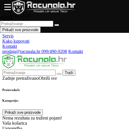
Naslovna
Artikli na akciji
Prijava
Novo u ponudi
Česta pitanja
Prikaži sve proizvode
Forum
Servis
Kako kupovati
Kontakt
prodaja@racunala.hr
099/490-9208
Kontakt
Traži
Zadnje pretraživano
Obriši sve
Proizvođači:
Kategorije:
Prikaži sve proizvode
Nema rezultata za traženi pojam!
Vaša košarica
Usporedba