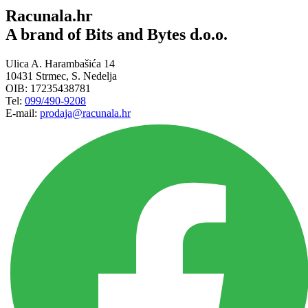
Racunala.hr
A brand of Bits and Bytes d.o.o.
Ulica A. Harambašića 14
10431 Strmec, S. Nedelja
OIB: 17235438781
Tel:
099/490-9208
E-mail:
prodaja@racunala.hr