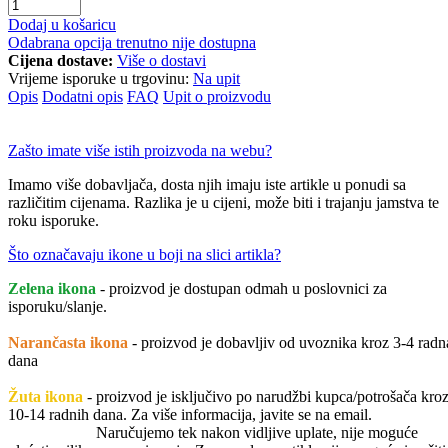
Dodaj u košaricu
Odabrana opcija trenutno nije dostupna
Cijena dostave:
Više o dostavi
Vrijeme isporuke u trgovinu:
Na upit
Opis
Dodatni opis
FAQ
Upit o proizvodu
Zašto imate više istih proizvoda na webu?
Imamo više dobavljača, dosta njih imaju iste artikle u ponudi sa
različitim cijenama. Razlika je u cijeni, može biti i trajanju jamstva te
roku isporuke.
Što označavaju ikone u boji na slici artikla?
Zelena ikona
- proizvod je dostupan odmah u poslovnici za
isporuku/slanje.
Narančasta ikona
- proizvod je dobavljiv od uvoznika kroz 3-4 radn
dana
Žuta ikona
- proizvod je isključivo po narudžbi kupca/potrošača kro
10-14 radnih dana. Za više informacija, javite se na email.
Naručujemo tek nakon vidljive uplate, nije moguće