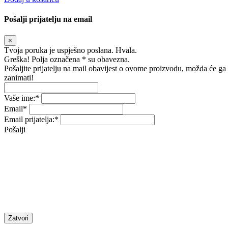
Pošalji prijatelju na email
×
Tvoja poruka je uspješno poslana. Hvala.
Greška! Polja označena * su obavezna.
Pošaljite prijatelju na mail obavijest o ovome proizvodu, možda će ga
zanimati!
Vaše ime:
*
Email
*
Email prijatelja:
*
Pošalji
Zatvori