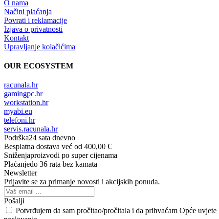
O nama
Načini plaćanja
Povrati i reklamacije
Izjava o privatnosti
Kontakt
Upravljanje kolačićima
OUR ECOSYSTEM
racunala.hr
gamingpc.hr
workstation.hr
myabi.eu
telefoni.hr
servis.racunala.hr
Podrška
24 sata dnevno
Besplatna dostava
već od 400,00 €
Sniženja
proizvodi po super cijenama
Plaćanje
do 36 rata bez kamata
Newsletter
Prijavite se za primanje novosti i akcijskih ponuda.
Pošalji
Potvrđujem da sam pročitao/pročitala i da prihvaćam Opće uvjete