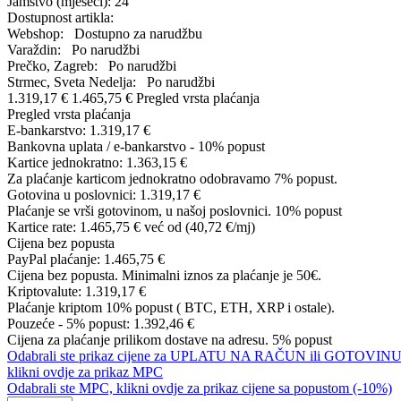
Jamstvo (mjeseci):
24
Dostupnost artikla:
Webshop:
Dostupno za narudžbu
Varaždin:
Po narudžbi
Prečko, Zagreb:
Po narudžbi
Strmec, Sveta Nedelja:
Po narudžbi
1.319,17 €
1.465,75 €
Pregled vrsta plaćanja
Pregled vrsta plaćanja
E-bankarstvo:
1.319,17 €
Bankovna uplata / e-bankarstvo - 10% popust
Kartice jednokratno:
1.363,15 €
Za plaćanje karticom jednokratno odobravamo 7% popust.
Gotovina u poslovnici:
1.319,17 €
Plaćanje se vrši gotovinom, u našoj poslovnici. 10% popust
Kartice rate:
1.465,75 €
već od (40,72 €/mj)
Cijena bez popusta
PayPal plaćanje:
1.465,75 €
Cijena bez popusta. Minimalni iznos za plaćanje je 50€.
Kriptovalute:
1.319,17 €
Plaćanje kriptom 10% popust ( BTC, ETH, XRP i ostale).
Pouzeće - 5% popust:
1.392,46 €
Cijena za plaćanje prilikom dostave na adresu. 5% popust
Odabrali ste prikaz cijene za UPLATU NA RAČUN ili GOTOVINU
klikni ovdje za prikaz MPC
Odabrali ste MPC, klikni ovdje za prikaz cijene sa popustom (-10%)