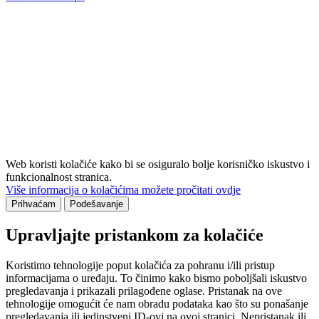
Web koristi kolačiće kako bi se osiguralo bolje korisničko iskustvo i
funkcionalnost stranica.
Više informacija o kolačićima možete pročitati ovdje
Prihvaćam
Podešavanje
Upravljajte pristankom za kolačiće
Koristimo tehnologije poput kolačića za pohranu i/ili pristup
informacijama o uređaju. To činimo kako bismo poboljšali iskustvo
pregledavanja i prikazali prilagođene oglase. Pristanak na ove
tehnologije omogućit će nam obradu podataka kao što su ponašanje
pregledavanja ili jedinstveni ID-ovi na ovoj stranici. Nepristanak ili