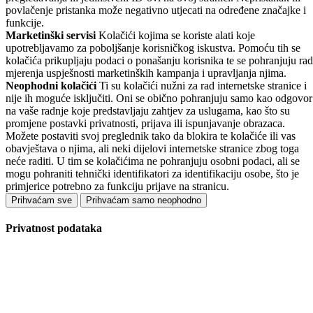
povlačenje pristanka može negativno utjecati na određene značajke i
funkcije.
Marketinški servisi
Kolačići kojima se koriste alati koje
upotrebljavamo za poboljšanje korisničkog iskustva. Pomoću tih se
kolačića prikupljaju podaci o ponašanju korisnika te se pohranjuju rad
mjerenja uspješnosti marketinških kampanja i upravljanja njima.
Neophodni kolačići
Ti su kolačići nužni za rad internetske stranice i
nije ih moguće isključiti. Oni se obično pohranjuju samo kao odgovor
na vaše radnje koje predstavljaju zahtjev za uslugama, kao što su
promjene postavki privatnosti, prijava ili ispunjavanje obrazaca.
Možete postaviti svoj preglednik tako da blokira te kolačiće ili vas
obavještava o njima, ali neki dijelovi internetske stranice zbog toga
neće raditi. U tim se kolačićima ne pohranjuju osobni podaci, ali se
mogu pohraniti tehnički identifikatori za identifikaciju osobe, što je
primjerice potrebno za funkciju prijave na stranicu.
Prihvaćam sve
Prihvaćam samo neophodno
Privatnost podataka