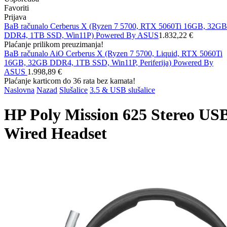
Favoriti
Prijava
BaB računalo Cerberus X (Ryzen 7 5700, RTX 5060Ti 16GB, 32GB
DDR4, 1TB SSD, Win11P) Powered By ASUS
1.832,22 €
Plaćanje prilikom preuzimanja!
BaB računalo AiO Cerberus X (Ryzen 7 5700, Liquid, RTX 5060Ti
16GB, 32GB DDR4, 1TB SSD, Win11P, Periferija) Powered By
ASUS
1.998,89 €
Plaćanje karticom do 36 rata bez kamata!
Naslovna
Nazad
Slušalice
3.5 & USB slušalice
HP Poly Mission 625 Stereo US
Wired Headset