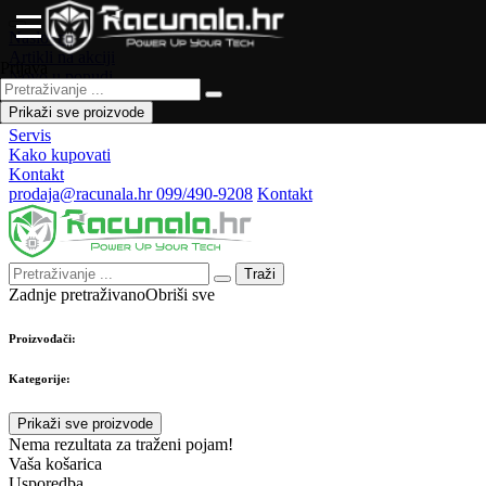
Naslovna
Artikli na akciji
Prijava
Novo u ponudi
Česta pitanja
Prikaži sve proizvode
Forum
Servis
Kako kupovati
Kontakt
prodaja@racunala.hr
099/490-9208
Kontakt
Traži
Zadnje pretraživano
Obriši sve
Proizvođači:
Kategorije:
Prikaži sve proizvode
Nema rezultata za traženi pojam!
Vaša košarica
Usporedba