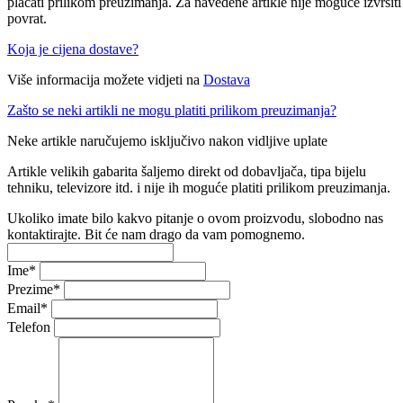
plaćati prilikom preuzimanja. Za navedene artikle nije moguće izvršiti
povrat.
Koja je cijena dostave?
Više informacija možete vidjeti na
Dostava
Zašto se neki artikli ne mogu platiti prilikom preuzimanja?
Neke artikle naručujemo isključivo nakon vidljive uplate
Artikle velikih gabarita šaljemo direkt od dobavljača, tipa bijelu
tehniku, televizore itd. i nije ih moguće platiti prilikom preuzimanja.
Ukoliko imate bilo kakvo pitanje o ovom proizvodu, slobodno nas
kontaktirajte. Bit će nam drago da vam pomognemo.
Ime
*
Prezime
*
Email
*
Telefon