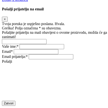
Pošalji prijatelju na email
×
Tvoja poruka je uspješno poslana. Hvala.
Greška! Polja označena * su obavezna.
Pošaljite prijatelju na mail obavijest o ovome proizvodu, možda će ga
zanimati!
Vaše ime:
*
Email
*
Email prijatelja:
*
Pošalji
Zatvori