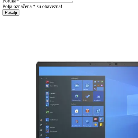
Poruka
*
Polja označena * su obavezna!
Pošalji