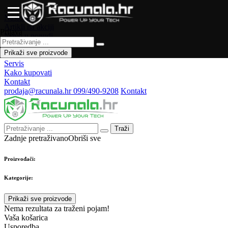
Naslovna
Artikli na akciji
Prijava
Novo u ponudi
Česta pitanja
Prikaži sve proizvode
Forum
Servis
Kako kupovati
Kontakt
prodaja@racunala.hr
099/490-9208
Kontakt
Traži
Zadnje pretraživano
Obriši sve
Proizvođači:
Kategorije:
Prikaži sve proizvode
Nema rezultata za traženi pojam!
Vaša košarica
Usporedba