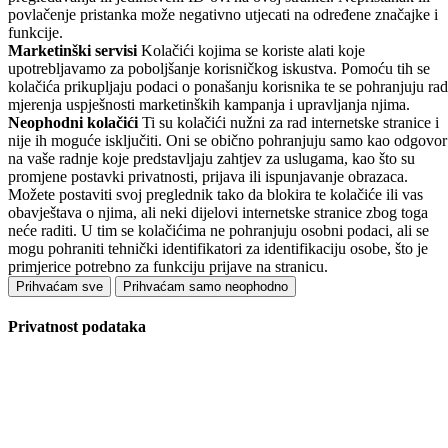
povlačenje pristanka može negativno utjecati na određene značajke i
funkcije.
Marketinški servisi
Kolačići kojima se koriste alati koje
upotrebljavamo za poboljšanje korisničkog iskustva. Pomoću tih se
kolačića prikupljaju podaci o ponašanju korisnika te se pohranjuju rad
mjerenja uspješnosti marketinških kampanja i upravljanja njima.
Neophodni kolačići
Ti su kolačići nužni za rad internetske stranice i
nije ih moguće isključiti. Oni se obično pohranjuju samo kao odgovor
na vaše radnje koje predstavljaju zahtjev za uslugama, kao što su
promjene postavki privatnosti, prijava ili ispunjavanje obrazaca.
Možete postaviti svoj preglednik tako da blokira te kolačiće ili vas
obavještava o njima, ali neki dijelovi internetske stranice zbog toga
neće raditi. U tim se kolačićima ne pohranjuju osobni podaci, ali se
mogu pohraniti tehnički identifikatori za identifikaciju osobe, što je
primjerice potrebno za funkciju prijave na stranicu.
Prihvaćam sve
Prihvaćam samo neophodno
Privatnost podataka