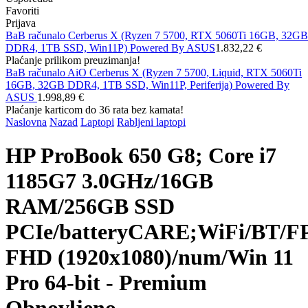
Favoriti
Prijava
BaB računalo Cerberus X (Ryzen 7 5700, RTX 5060Ti 16GB, 32GB
DDR4, 1TB SSD, Win11P) Powered By ASUS
1.832,22 €
Plaćanje prilikom preuzimanja!
BaB računalo AiO Cerberus X (Ryzen 7 5700, Liquid, RTX 5060Ti
16GB, 32GB DDR4, 1TB SSD, Win11P, Periferija) Powered By
ASUS
1.998,89 €
Plaćanje karticom do 36 rata bez kamata!
Naslovna
Nazad
Laptopi
Rabljeni laptopi
HP ProBook 650 G8; Core i7
1185G7 3.0GHz/16GB
RAM/256GB SSD
PCIe/batteryCARE;WiFi/BT/FP
FHD (1920x1080)/num/Win 11
Pro 64-bit - Premium