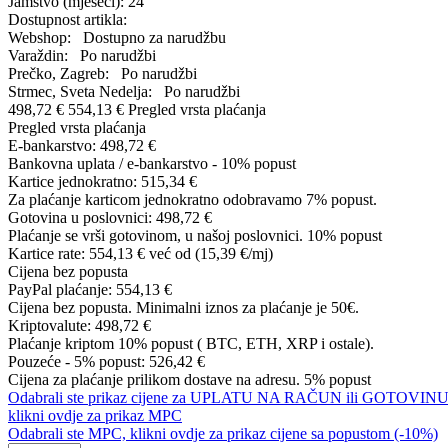
Jamstvo (mjeseci):
24
Dostupnost artikla:
Webshop:
Dostupno za narudžbu
Varaždin:
Po narudžbi
Prečko, Zagreb:
Po narudžbi
Strmec, Sveta Nedelja:
Po narudžbi
498,72 €
554,13 €
Pregled vrsta plaćanja
Pregled vrsta plaćanja
E-bankarstvo:
498,72 €
Bankovna uplata / e-bankarstvo - 10% popust
Kartice jednokratno:
515,34 €
Za plaćanje karticom jednokratno odobravamo 7% popust.
Gotovina u poslovnici:
498,72 €
Plaćanje se vrši gotovinom, u našoj poslovnici. 10% popust
Kartice rate:
554,13 €
već od (15,39 €/mj)
Cijena bez popusta
PayPal plaćanje:
554,13 €
Cijena bez popusta. Minimalni iznos za plaćanje je 50€.
Kriptovalute:
498,72 €
Plaćanje kriptom 10% popust ( BTC, ETH, XRP i ostale).
Pouzeće - 5% popust:
526,42 €
Cijena za plaćanje prilikom dostave na adresu. 5% popust
Odabrali ste prikaz cijene za UPLATU NA RAČUN ili GOTOVINU
klikni ovdje za prikaz MPC
Odabrali ste MPC, klikni ovdje za prikaz cijene sa popustom (-10%)