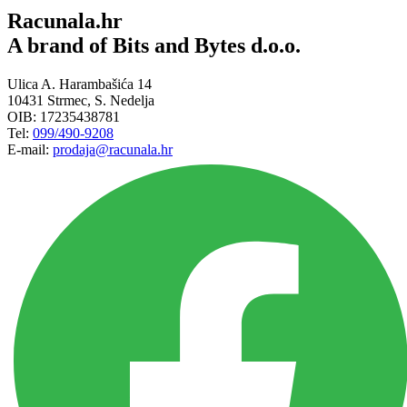
Racunala.hr
A brand of Bits and Bytes d.o.o.
Ulica A. Harambašića 14
10431 Strmec, S. Nedelja
OIB: 17235438781
Tel:
099/490-9208
E-mail:
prodaja@racunala.hr