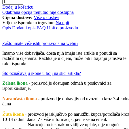
Dodaj u košaricu
Odabrana opcija trenutno nije dostupna
Cijena dostave:
Više o dostavi
Vrijeme isporuke u trgovinu:
Na upit
Opis
Dodatni opis
FAQ
Upit o proizvodu
Zašto imate više istih proizvoda na webu?
Imamo više dobavljača, dosta njih imaju iste artikle u ponudi sa
različitim cijenama. Razlika je u cijeni, može biti i trajanju jamstva te
roku isporuke.
Što označavaju ikone u boji na slici artikla?
Zelena ikona
- proizvod je dostupan odmah u poslovnici za
isporuku/slanje.
Narančasta ikona
- proizvod je dobavljiv od uvoznika kroz 3-4 radn
dana
Žuta ikona
- proizvod je isključivo po narudžbi kupca/potrošača kro
10-14 radnih dana. Za više informacija, javite se na email.
Naručujemo tek nakon vidljive uplate, nije moguće