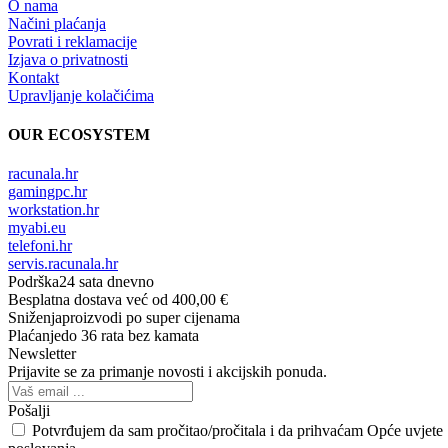
O nama
Načini plaćanja
Povrati i reklamacije
Izjava o privatnosti
Kontakt
Upravljanje kolačićima
OUR ECOSYSTEM
racunala.hr
gamingpc.hr
workstation.hr
myabi.eu
telefoni.hr
servis.racunala.hr
Podrška
24 sata dnevno
Besplatna dostava
već od 400,00 €
Sniženja
proizvodi po super cijenama
Plaćanje
do 36 rata bez kamata
Newsletter
Prijavite se za primanje novosti i akcijskih ponuda.
Pošalji
Potvrđujem da sam pročitao/pročitala i da prihvaćam Opće uvjete