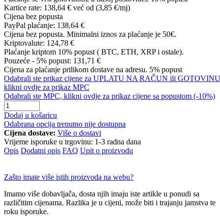
Kartice rate:
138,64 €
već od (3,85 €/mj)
Cijena bez popusta
PayPal plaćanje:
138,64 €
Cijena bez popusta. Minimalni iznos za plaćanje je 50€.
Kriptovalute:
124,78 €
Plaćanje kriptom 10% popust ( BTC, ETH, XRP i ostale).
Pouzeće - 5% popust:
131,71 €
Cijena za plaćanje prilikom dostave na adresu. 5% popust
Odabrali ste prikaz cijene za UPLATU NA RAČUN ili GOTOVINU
klikni ovdje za prikaz MPC
Odabrali ste MPC, klikni ovdje za prikaz cijene sa popustom (-10%)
Dodaj u košaricu
Odabrana opcija trenutno nije dostupna
Cijena dostave:
Više o dostavi
Vrijeme isporuke u trgovinu:
1-3 radna dana
Opis
Dodatni opis
FAQ
Upit o proizvodu
Zašto imate više istih proizvoda na webu?
Imamo više dobavljača, dosta njih imaju iste artikle u ponudi sa
različitim cijenama. Razlika je u cijeni, može biti i trajanju jamstva te
roku isporuke.