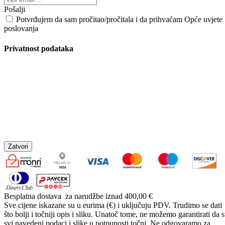
Pošalji
Potvrđujem da sam pročitao/pročitala i da prihvaćam Opće uvjete
poslovanja
Privatnost podataka
Zatvori
Besplatna dostava
za narudžbe iznad 400,00 €
Sve cijene iskazane su u eurima (€) i uključuju PDV. Trudimo se dati
što bolji i točniji opis i sliku. Unatoč tome, ne možemo garantirati da 
svi navedeni podaci i slike u potpunosti točni. Ne odgovaramo za