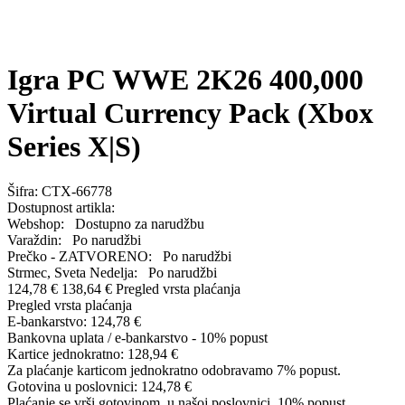
Igra PC WWE 2K26 400,000
Virtual Currency Pack (Xbox
Series X|S)
Šifra:
CTX-66778
Dostupnost artikla:
Webshop:
Dostupno za narudžbu
Varaždin:
Po narudžbi
Prečko - ZATVORENO:
Po narudžbi
Strmec, Sveta Nedelja:
Po narudžbi
124,78 €
138,64 €
Pregled vrsta plaćanja
Pregled vrsta plaćanja
E-bankarstvo:
124,78 €
Bankovna uplata / e-bankarstvo - 10% popust
Kartice jednokratno:
128,94 €
Za plaćanje karticom jednokratno odobravamo 7% popust.
Gotovina u poslovnici:
124,78 €
Plaćanje se vrši gotovinom, u našoj poslovnici. 10% popust