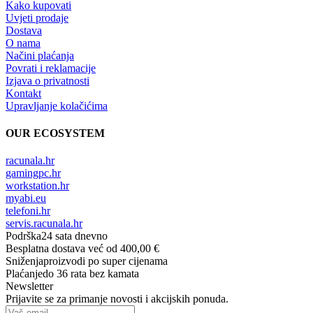
Kako kupovati
Uvjeti prodaje
Dostava
O nama
Načini plaćanja
Povrati i reklamacije
Izjava o privatnosti
Kontakt
Upravljanje kolačićima
OUR ECOSYSTEM
racunala.hr
gamingpc.hr
workstation.hr
myabi.eu
telefoni.hr
servis.racunala.hr
Podrška
24 sata dnevno
Besplatna dostava
već od 400,00 €
Sniženja
proizvodi po super cijenama
Plaćanje
do 36 rata bez kamata
Newsletter
Prijavite se za primanje novosti i akcijskih ponuda.