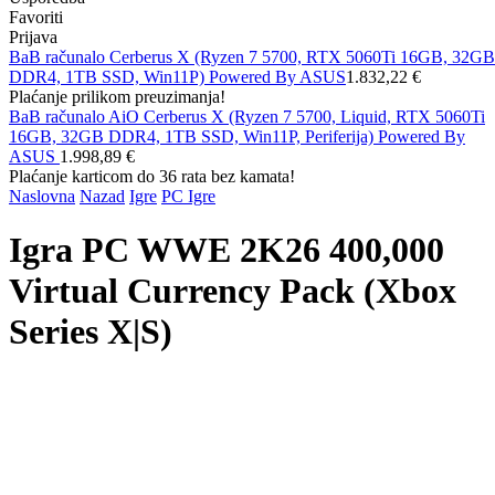
Favoriti
Prijava
BaB računalo Cerberus X (Ryzen 7 5700, RTX 5060Ti 16GB, 32GB
DDR4, 1TB SSD, Win11P) Powered By ASUS
1.832,22 €
Plaćanje prilikom preuzimanja!
BaB računalo AiO Cerberus X (Ryzen 7 5700, Liquid, RTX 5060Ti
16GB, 32GB DDR4, 1TB SSD, Win11P, Periferija) Powered By
ASUS
1.998,89 €
Plaćanje karticom do 36 rata bez kamata!
Naslovna
Nazad
Igre
PC Igre
Igra PC WWE 2K26 400,000
Virtual Currency Pack (Xbox
Series X|S)