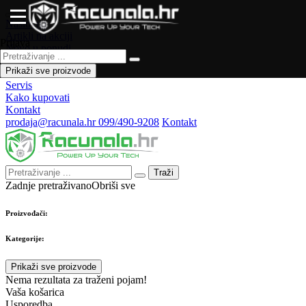
Naslovna
Artikli na akciji
Prijava
Novo u ponudi
Česta pitanja
Prikaži sve proizvode
Forum
Servis
Kako kupovati
Kontakt
prodaja@racunala.hr
099/490-9208
Kontakt
Traži
Zadnje pretraživano
Obriši sve
Proizvođači:
Kategorije:
Prikaži sve proizvode
Nema rezultata za traženi pojam!
Vaša košarica
Usporedba