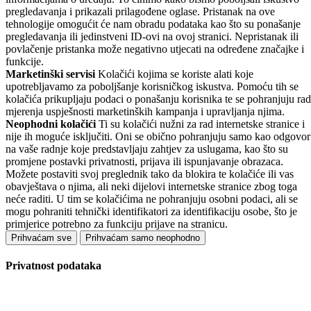
pregledavanja i prikazali prilagođene oglase. Pristanak na ove
tehnologije omogućit će nam obradu podataka kao što su ponašanje
pregledavanja ili jedinstveni ID-ovi na ovoj stranici. Nepristanak ili
povlačenje pristanka može negativno utjecati na određene značajke i
funkcije.
Marketinški servisi
Kolačići kojima se koriste alati koje
upotrebljavamo za poboljšanje korisničkog iskustva. Pomoću tih se
kolačića prikupljaju podaci o ponašanju korisnika te se pohranjuju rad
mjerenja uspješnosti marketinških kampanja i upravljanja njima.
Neophodni kolačići
Ti su kolačići nužni za rad internetske stranice i
nije ih moguće isključiti. Oni se obično pohranjuju samo kao odgovor
na vaše radnje koje predstavljaju zahtjev za uslugama, kao što su
promjene postavki privatnosti, prijava ili ispunjavanje obrazaca.
Možete postaviti svoj preglednik tako da blokira te kolačiće ili vas
obavještava o njima, ali neki dijelovi internetske stranice zbog toga
neće raditi. U tim se kolačićima ne pohranjuju osobni podaci, ali se
mogu pohraniti tehnički identifikatori za identifikaciju osobe, što je
primjerice potrebno za funkciju prijave na stranicu.
Prihvaćam sve
Prihvaćam samo neophodno
Privatnost podataka