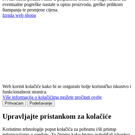
eventualne pogreške nastale u opisu proizvoda, greške prilikom
štampanja te promjene cijena.
Izrada web shopa
Web koristi kolačiće kako bi se osiguralo bolje korisničko iskustvo i
funkcionalnost stranica.
Više informacija o kolačićima možete pročitati ovdje
Prihvaćam
Podešavanje
Upravljajte pristankom za kolačiće
Koristimo tehnologije poput kolačića za pohranu i/ili pristup
informacijama o uređaju. To činimo kako bismo poboljšali iskustvo