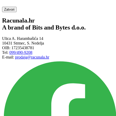
Zatvori
Racunala.hr
A brand of Bits and Bytes d.o.o.
Ulica A. Harambašića 14
10431 Strmec, S. Nedelja
OIB: 17235438781
Tel:
099/490-9208
E-mail:
prodaja@racunala.hr