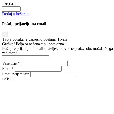
138,64 €
Dodaj u košaricu
Pošalji prijatelju na email
×
Tvoja poruka je uspješno poslana. Hvala.
Greška! Polja označena * su obavezna.
Pošaljite prijatelju na mail obavijest o ovome proizvodu, možda će ga
zanimati!
Vaše ime:
*
Email
*
Email prijatelja:
*
Pošalji