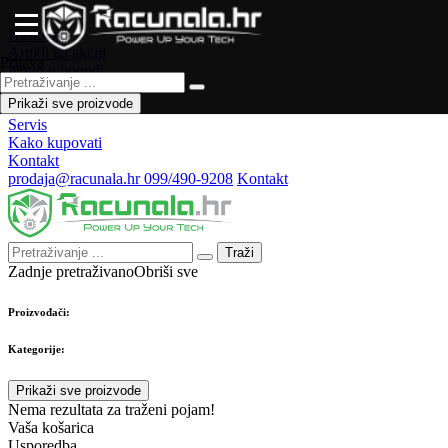
Naslovna
Artikli na akciji
Prijava
Novo u ponudi
Česta pitanja
Prikaži sve proizvode
Forum
Servis
Kako kupovati
Kontakt
prodaja@racunala.hr
099/490-9208
Kontakt
Traži
Zadnje pretraživano
Obriši sve
Proizvođači:
Kategorije:
Prikaži sve proizvode
Nema rezultata za traženi pojam!
Vaša košarica
Usporedba