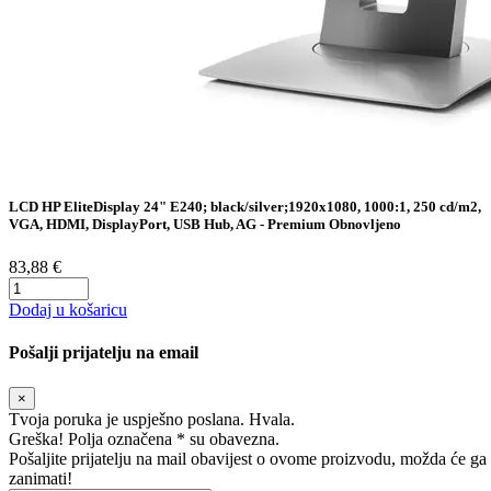
LCD HP EliteDisplay 24" E240; black/silver;1920x1080, 1000:1, 250 cd/m2,
VGA, HDMI, DisplayPort, USB Hub, AG - Premium Obnovljeno
83,88 €
Dodaj u košaricu
Pošalji prijatelju na email
×
Tvoja poruka je uspješno poslana. Hvala.
Greška! Polja označena * su obavezna.
Pošaljite prijatelju na mail obavijest o ovome proizvodu, možda će ga
zanimati!