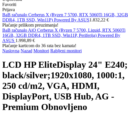
Favoriti
Prijava
BaB računalo Cerberus X (Ryzen 7 5700, RTX 5060Ti 16GB, 32GB
DDR4, 1TB SSD, Win11P) Powered By ASUS
1.832,22 €
Plaćanje prilikom preuzimanja!
BaB računalo AiO Cerberus X (Ryzen 7 5700, Liquid, RTX 5060Ti
16GB, 32GB DDR4, 1TB SSD, Win11P, Periferija) Powered By
ASUS
1.998,89 €
Plaćanje karticom do 36 rata bez kamata!
Naslovna
Nazad
Monitori
Rabljeni monitori
LCD HP EliteDisplay 24" E240;
black/silver;1920x1080, 1000:1,
250 cd/m2, VGA, HDMI,
DisplayPort, USB Hub, AG -
Premium Obnovljeno