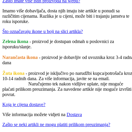
Zašto imate više istih proizvoda na webu?
Imamo više dobavljača, dosta njih imaju iste artikle u ponudi sa
različitim cijenama. Razlika je u cijeni, može biti i trajanju jamstva te
roku isporuke.
Što označavaju ikone u boji na slici artikla?
Zelena ikona
- proizvod je dostupan odmah u poslovnici za
isporuku/slanje.
Narančasta ikona
- proizvod je dobavljiv od uvoznika kroz 3-4 radn
dana
Žuta ikona
- proizvod je isključivo po narudžbi kupca/potrošača kro
10-14 radnih dana. Za više informacija, javite se na email.
Naručujemo tek nakon vidljive uplate, nije moguće
plaćati prilikom preuzimanja. Za navedene artikle nije moguće izvršiti
povrat.
Koja je cijena dostave?
Više informacija možete vidjeti na
Dostava
Zašto se neki artikli ne mogu platiti prilikom preuzimanja?