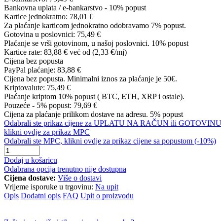
Bankovna uplata / e-bankarstvo - 10% popust
Kartice jednokratno:
78,01 €
Za plaćanje karticom jednokratno odobravamo 7% popust.
Gotovina u poslovnici:
75,49 €
Plaćanje se vrši gotovinom, u našoj poslovnici. 10% popust
Kartice rate:
83,88 €
već od (2,33 €/mj)
Cijena bez popusta
PayPal plaćanje:
83,88 €
Cijena bez popusta. Minimalni iznos za plaćanje je 50€.
Kriptovalute:
75,49 €
Plaćanje kriptom 10% popust ( BTC, ETH, XRP i ostale).
Pouzeće - 5% popust:
79,69 €
Cijena za plaćanje prilikom dostave na adresu. 5% popust
Odabrali ste prikaz cijene za UPLATU NA RAČUN ili GOTOVINU
klikni ovdje za prikaz MPC
Odabrali ste MPC, klikni ovdje za prikaz cijene sa popustom (-10%)
Dodaj u košaricu
Odabrana opcija trenutno nije dostupna
Cijena dostave:
Više o dostavi
Vrijeme isporuke u trgovinu:
Na upit
Opis
Dodatni opis
FAQ
Upit o proizvodu