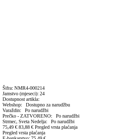
Šifra:
NMR4-000214
Jamstvo (mjeseci):
24
Dostupnost artikla:
Webshop:
Dostupno za narudžbu
Varaždin:
Po narudžbi
Prečko - ZATVORENO:
Po narudžbi
Strmec, Sveta Nedelja:
Po narudžbi
75,49 €
83,88 €
Pregled vrsta plaćanja
Pregled vrsta plaćanja
E-bankarstvo:
75,49 €