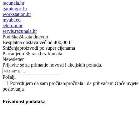
racunala.hr
gamingpc.hr
workstation.hr
myabi.eu
telefoni.hr
servis.racunala.hr
Podrška
24 sata dnevno
Besplatna dostava
već od 400,00 €
Sniženja
proizvodi po super cijenama
Plaćanje
do 36 rata bez kamata
Newsletter
Prijavite se za primanje novosti i akcijskih ponuda.
Pošalji
Potvrđujem da sam pročitao/pročitala i da prihvaćam Opće uvjete
poslovanja
Privatnost podataka