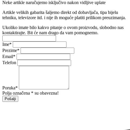
Neke artikle naručujemo isključivo nakon vidljive uplate
Artikle velikih gabarita šaljemo direkt od dobavljača, tipa bijelu
tehniku, televizore itd. i nije ih moguće platiti prilikom preuzimanja.
Ukoliko imate bilo kakvo pitanje o ovom proizvodu, slobodno nas
kontaktirajte. Bit će nam drago da vam pomognemo.
Ime
*
Prezime
*
Email
*
Telefon
Poruka
*
Polja označena * su obavezna!
Pošalji