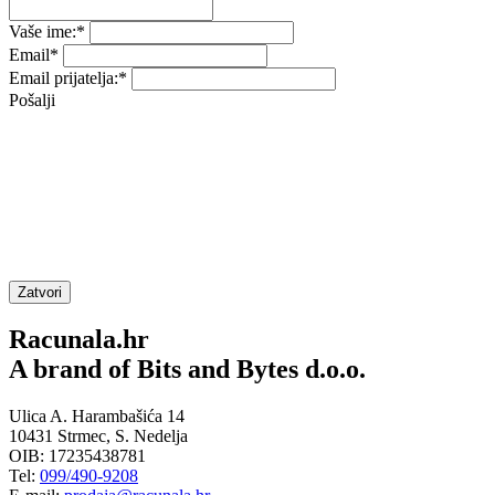
Vaše ime:
*
Email
*
Email prijatelja:
*
Pošalji
Zatvori
Racunala.hr
A brand of Bits and Bytes d.o.o.
Ulica A. Harambašića 14
10431 Strmec, S. Nedelja
OIB: 17235438781
Tel:
099/490-9208