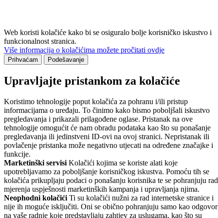
Web koristi kolačiće kako bi se osiguralo bolje korisničko iskustvo i
funkcionalnost stranica.
Više informacija o kolačićima možete pročitati ovdje
Prihvaćam
Podešavanje
Upravljajte pristankom za kolačiće
Koristimo tehnologije poput kolačića za pohranu i/ili pristup
informacijama o uređaju. To činimo kako bismo poboljšali iskustvo
pregledavanja i prikazali prilagođene oglase. Pristanak na ove
tehnologije omogućit će nam obradu podataka kao što su ponašanje
pregledavanja ili jedinstveni ID-ovi na ovoj stranici. Nepristanak ili
povlačenje pristanka može negativno utjecati na određene značajke i
funkcije.
Marketinški servisi
Kolačići kojima se koriste alati koje
upotrebljavamo za poboljšanje korisničkog iskustva. Pomoću tih se
kolačića prikupljaju podaci o ponašanju korisnika te se pohranjuju rad
mjerenja uspješnosti marketinških kampanja i upravljanja njima.
Neophodni kolačići
Ti su kolačići nužni za rad internetske stranice i
nije ih moguće isključiti. Oni se obično pohranjuju samo kao odgovor
na vaše radnje koje predstavljaju zahtjev za uslugama, kao što su