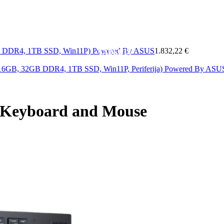
MOBITELI
A
MREŽA
SOFTWARE
&
ELEKTRONIKA
KAB
GB DDR4, 1TB SSD, Win11P) Powered By ASUS
1.832,22 €
TABLETI
i 16GB, 32GB DDR4, 1TB SSD, Win11P, Periferija) Powered By AS
 Keyboard and Mouse