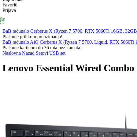
Favoriti
Prijava
PRIJENOSNA
RAČUNALA
KOMPONENTE
PERIFERIJ
RAČUNALA
BaB računalo Cerberus X (Ryzen 7 5700, RTX 5060Ti 16GB, 32
Plaćanje prilikom preuzimanja!
BaB računalo AiO Cerberus X (Ryzen 7 5700, Liquid, RTX 5060T
Plaćanje karticom do 36 rata bez kamata!
Naslovna
Nazad
Setovi
USB set
Lenovo Essential Wired Combo