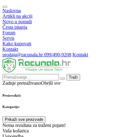
Naslovna
Artikli na akciji
Novo u ponudi
Česta pitanja
Forum
Servis
Kako kupovati
Kontakt
prodaja@racunala.hr
099/490-9208
Kontakt
Traži
Zadnje pretraživano
Obriši sve
Proizvođači:
Kategorije:
Prikaži sve proizvode
Nema rezultata za traženi pojam!
Vaša košarica
Usporedba