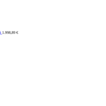
ELI
OSTALO
FORUM
SERVIS
KONTAKT
RASPRODAJA
US
1.998,89 €