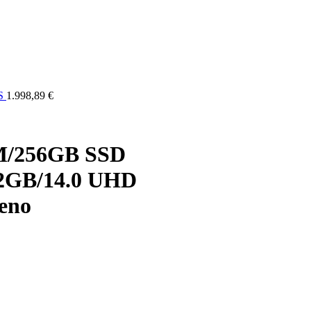
ELI
OSTALO
FORUM
SERVIS
KONTAKT
RASPRODAJA
US
1.998,89 €
AM/256GB SSD
2GB/14.0 UHD
jeno