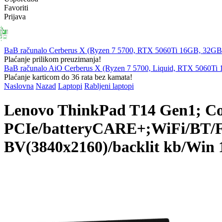
Favoriti
Prijava
PRIJENOSNA
RAČUNALA
KOMPONENTE
PERIFERIJ
RAČUNALA
BaB računalo Cerberus X (Ryzen 7 5700, RTX 5060Ti 16GB, 32
Plaćanje prilikom preuzimanja!
BaB računalo AiO Cerberus X (Ryzen 7 5700, Liquid, RTX 5060T
Plaćanje karticom do 36 rata bez kamata!
Naslovna
Nazad
Laptopi
Rabljeni laptopi
Lenovo ThinkPad T14 Gen1; C
PCIe/batteryCARE+;WiFi/BT/
BV(3840x2160)/backlit kb/Win 