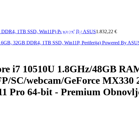
MOBITELI
A
MREŽA
SOFTWARE
&
ELEKTRONIKA
KAB
GB DDR4, 1TB SSD, Win11P) Powered By ASUS
1.832,22 €
TABLETI
i 16GB, 32GB DDR4, 1TB SSD, Win11P, Periferija) Powered By AS
ore i7 10510U 1.8GHz/48GB R
FP/SC/webcam/GeForce MX330 
11 Pro 64-bit - Premium Obnovl