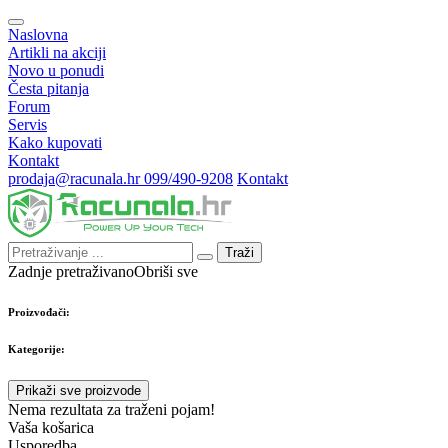
Naslovna
Artikli na akciji
Novo u ponudi
Česta pitanja
Forum
Servis
Kako kupovati
Kontakt
prodaja@racunala.hr
099/490-9208
Kontakt
Traži
Zadnje pretraživano
Obriši sve
Proizvođači:
Kategorije:
Prikaži sve proizvode
Nema rezultata za traženi pojam!
Vaša košarica
Usporedba