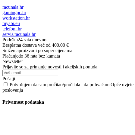
racunala.hr
gamingpc.hr
workstation.hr
myabi.eu
telefoni.hr
servis.racunala.hr
Podrška
24 sata dnevno
Besplatna dostava
već od 400,00 €
Sniženja
proizvodi po super cijenama
Plaćanje
do 36 rata bez kamata
Newsletter
Prijavite se za primanje novosti i akcijskih ponuda.
Pošalji
Potvrđujem da sam pročitao/pročitala i da prihvaćam Opće uvjete
poslovanja
Privatnost podataka