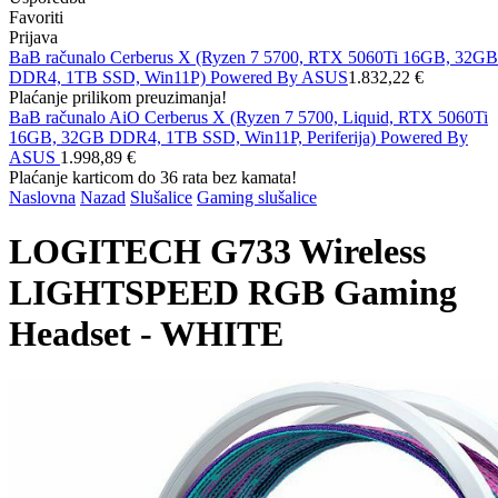
Favoriti
Prijava
BaB računalo Cerberus X (Ryzen 7 5700, RTX 5060Ti 16GB, 32GB
DDR4, 1TB SSD, Win11P) Powered By ASUS
1.832,22 €
Plaćanje prilikom preuzimanja!
BaB računalo AiO Cerberus X (Ryzen 7 5700, Liquid, RTX 5060Ti
16GB, 32GB DDR4, 1TB SSD, Win11P, Periferija) Powered By
ASUS
1.998,89 €
Plaćanje karticom do 36 rata bez kamata!
Naslovna
Nazad
Slušalice
Gaming slušalice
LOGITECH G733 Wireless
LIGHTSPEED RGB Gaming
Headset - WHITE