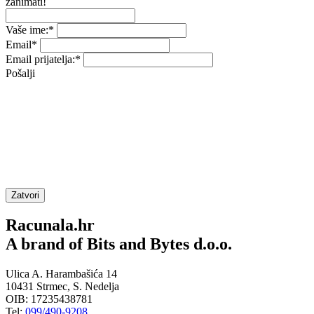
zanimati!
Vaše ime:
*
Email
*
Email prijatelja:
*
Pošalji
Zatvori
Racunala.hr
A brand of Bits and Bytes d.o.o.
Ulica A. Harambašića 14
10431 Strmec, S. Nedelja
OIB: 17235438781
Tel:
099/490-9208