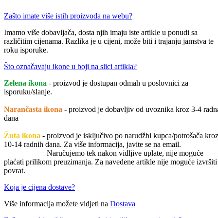
Zašto imate više istih proizvoda na webu?
Imamo više dobavljača, dosta njih imaju iste artikle u ponudi sa
različitim cijenama. Razlika je u cijeni, može biti i trajanju jamstva te
roku isporuke.
Što označavaju ikone u boji na slici artikla?
Zelena ikona
- proizvod je dostupan odmah u poslovnici za
isporuku/slanje.
Narančasta ikona
- proizvod je dobavljiv od uvoznika kroz 3-4 radn
dana
Žuta ikona
- proizvod je isključivo po narudžbi kupca/potrošača kro
10-14 radnih dana. Za više informacija, javite se na email.
Naručujemo tek nakon vidljive uplate, nije moguće
plaćati prilikom preuzimanja. Za navedene artikle nije moguće izvršiti
povrat.
Koja je cijena dostave?
Više informacija možete vidjeti na
Dostava