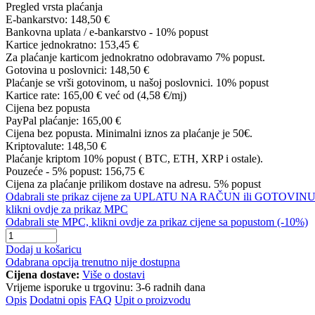
Pregled vrsta plaćanja
E-bankarstvo:
148,50 €
Bankovna uplata / e-bankarstvo - 10% popust
Kartice jednokratno:
153,45 €
Za plaćanje karticom jednokratno odobravamo 7% popust.
Gotovina u poslovnici:
148,50 €
Plaćanje se vrši gotovinom, u našoj poslovnici. 10% popust
Kartice rate:
165,00 €
već od (4,58 €/mj)
Cijena bez popusta
PayPal plaćanje:
165,00 €
Cijena bez popusta. Minimalni iznos za plaćanje je 50€.
Kriptovalute:
148,50 €
Plaćanje kriptom 10% popust ( BTC, ETH, XRP i ostale).
Pouzeće - 5% popust:
156,75 €
Cijena za plaćanje prilikom dostave na adresu. 5% popust
Odabrali ste prikaz cijene za UPLATU NA RAČUN ili GOTOVINU
klikni ovdje za prikaz MPC
Odabrali ste MPC, klikni ovdje za prikaz cijene sa popustom (-10%)
Dodaj u košaricu
Odabrana opcija trenutno nije dostupna
Cijena dostave:
Više o dostavi
Vrijeme isporuke u trgovinu:
3-6 radnih dana
Opis
Dodatni opis
FAQ
Upit o proizvodu