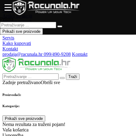
Naslovna
Artikli na akciji
Prijava
Novo u ponudi
Česta pitanja
Prikaži sve proizvode
Forum
Servis
Kako kupovati
Kontakt
prodaja@racunala.hr
099/490-9208
Kontakt
Traži
Zadnje pretraživano
Obriši sve
Proizvođači:
Kategorije:
Prikaži sve proizvode
Nema rezultata za traženi pojam!
Vaša košarica
Usporedba