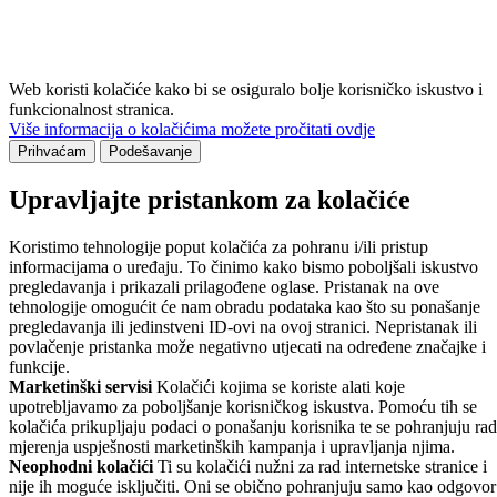
Web koristi kolačiće kako bi se osiguralo bolje korisničko iskustvo i
funkcionalnost stranica.
Više informacija o kolačićima možete pročitati ovdje
Prihvaćam
Podešavanje
Upravljajte pristankom za kolačiće
Koristimo tehnologije poput kolačića za pohranu i/ili pristup
informacijama o uređaju. To činimo kako bismo poboljšali iskustvo
pregledavanja i prikazali prilagođene oglase. Pristanak na ove
tehnologije omogućit će nam obradu podataka kao što su ponašanje
pregledavanja ili jedinstveni ID-ovi na ovoj stranici. Nepristanak ili
povlačenje pristanka može negativno utjecati na određene značajke i
funkcije.
Marketinški servisi
Kolačići kojima se koriste alati koje
upotrebljavamo za poboljšanje korisničkog iskustva. Pomoću tih se
kolačića prikupljaju podaci o ponašanju korisnika te se pohranjuju rad
mjerenja uspješnosti marketinških kampanja i upravljanja njima.
Neophodni kolačići
Ti su kolačići nužni za rad internetske stranice i
nije ih moguće isključiti. Oni se obično pohranjuju samo kao odgovor