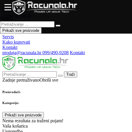
Naslovna
Artikli na akciji
Prijava
Novo u ponudi
Česta pitanja
Prikaži sve proizvode
Forum
Servis
Kako kupovati
Kontakt
prodaja@racunala.hr
099/490-9208
Kontakt
Traži
Zadnje pretraživano
Obriši sve
Proizvođači:
Kategorije:
Prikaži sve proizvode
Nema rezultata za traženi pojam!
Vaša košarica
Usporedba