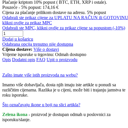
Plaćanje kriptom 10% popust ( BTC, ETH, XRP i ostale).
Pouzeće - 5% popust:
174,16 €
Cijena za plaćanje prilikom dostave na adresu. 5% popust
Odabrali ste prikaz cijene za UPLATU NA RAČUN ili GOTOVINU
klikni ovdje za prikaz MPC
Odabrali ste MPC, klikni ovdje za prikaz cijene sa popustom (-10%)
Dodaj u košaricu
Odabrana opcija trenutno nije dostupna
Cijena dostave:
Više o dostavi
Vrijeme isporuke u trgovinu:
Odmah dostupno
Opis
Dodatni opis
FAQ
Upit o proizvodu
Zašto imate više istih proizvoda na webu?
Imamo više dobavljača, dosta njih imaju iste artikle u ponudi sa
različitim cijenama. Razlika je u cijeni, može biti i trajanju jamstva te
roku isporuke.
Što označavaju ikone u boji na slici artikla?
Zelena ikona
- proizvod je dostupan odmah u poslovnici za
isporuku/slanje.