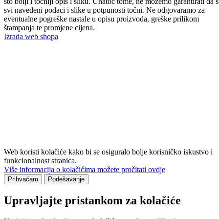
što bolji i točniji opis i sliku. Unatoč tome, ne možemo garantirati da 
svi navedeni podaci i slike u potpunosti točni. Ne odgovaramo za
eventualne pogreške nastale u opisu proizvoda, greške prilikom
štampanja te promjene cijena.
Izrada web shopa
Web koristi kolačiće kako bi se osiguralo bolje korisničko iskustvo i
funkcionalnost stranica.
Više informacija o kolačićima možete pročitati ovdje
Prihvaćam
Podešavanje
Upravljajte pristankom za kolačiće