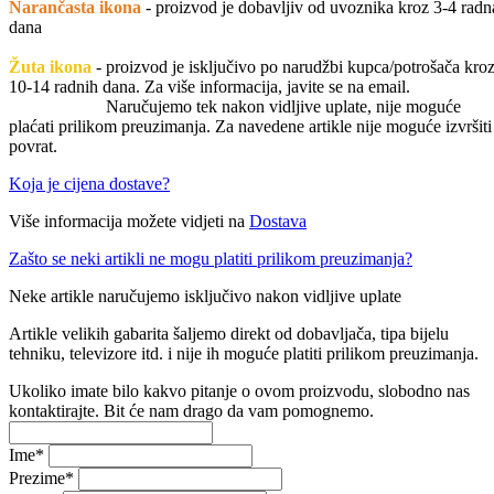
Narančasta ikona
- proizvod je dobavljiv od uvoznika kroz 3-4 radn
dana
Žuta ikona
- proizvod je isključivo po narudžbi kupca/potrošača kro
10-14 radnih dana. Za više informacija, javite se na email.
Naručujemo tek nakon vidljive uplate, nije moguće
plaćati prilikom preuzimanja. Za navedene artikle nije moguće izvršiti
povrat.
Koja je cijena dostave?
Više informacija možete vidjeti na
Dostava
Zašto se neki artikli ne mogu platiti prilikom preuzimanja?
Neke artikle naručujemo isključivo nakon vidljive uplate
Artikle velikih gabarita šaljemo direkt od dobavljača, tipa bijelu
tehniku, televizore itd. i nije ih moguće platiti prilikom preuzimanja.
Ukoliko imate bilo kakvo pitanje o ovom proizvodu, slobodno nas
kontaktirajte. Bit će nam drago da vam pomognemo.
Ime
*
Prezime
*