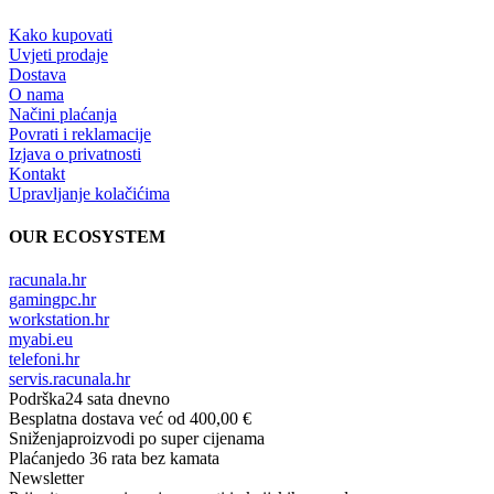
Kako kupovati
Uvjeti prodaje
Dostava
O nama
Načini plaćanja
Povrati i reklamacije
Izjava o privatnosti
Kontakt
Upravljanje kolačićima
OUR ECOSYSTEM
racunala.hr
gamingpc.hr
workstation.hr
myabi.eu
telefoni.hr
servis.racunala.hr
Podrška
24 sata dnevno
Besplatna dostava
već od 400,00 €
Sniženja
proizvodi po super cijenama
Plaćanje
do 36 rata bez kamata
Newsletter