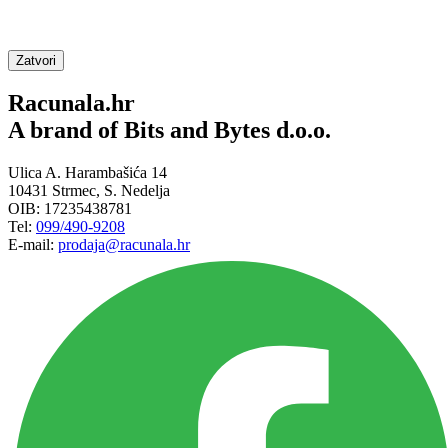
Zatvori
Racunala.hr
A brand of Bits and Bytes d.o.o.
Ulica A. Harambašića 14
10431 Strmec, S. Nedelja
OIB: 17235438781
Tel:
099/490-9208
E-mail:
prodaja@racunala.hr