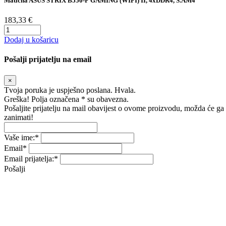
Matična ASUS STRIX B550-F GAMING (WIFI) II, 4xDDR4, S.AM4
183,33 €
Dodaj u košaricu
Pošalji prijatelju na email
×
Tvoja poruka je uspješno poslana. Hvala.
Greška! Polja označena * su obavezna.
Pošaljite prijatelju na mail obavijest o ovome proizvodu, možda će ga
zanimati!
Vaše ime:
*
Email
*
Email prijatelja:
*
Pošalji