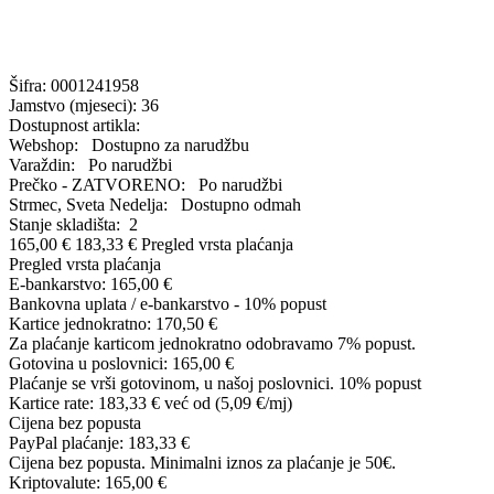
Šifra:
0001241958
Jamstvo (mjeseci):
36
Dostupnost artikla:
Webshop:
Dostupno za narudžbu
Varaždin:
Po narudžbi
Prečko - ZATVORENO:
Po narudžbi
Strmec, Sveta Nedelja:
Dostupno odmah
Stanje skladišta:
2
165,00 €
183,33 €
Pregled vrsta plaćanja
Pregled vrsta plaćanja
E-bankarstvo:
165,00 €
Bankovna uplata / e-bankarstvo - 10% popust
Kartice jednokratno:
170,50 €
Za plaćanje karticom jednokratno odobravamo 7% popust.
Gotovina u poslovnici:
165,00 €
Plaćanje se vrši gotovinom, u našoj poslovnici. 10% popust
Kartice rate:
183,33 €
već od (5,09 €/mj)
Cijena bez popusta
PayPal plaćanje:
183,33 €
Cijena bez popusta. Minimalni iznos za plaćanje je 50€.
Kriptovalute:
165,00 €