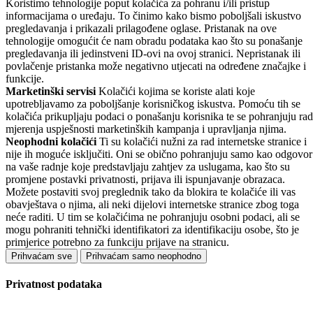
Koristimo tehnologije poput kolačića za pohranu i/ili pristup
informacijama o uređaju. To činimo kako bismo poboljšali iskustvo
pregledavanja i prikazali prilagođene oglase. Pristanak na ove
tehnologije omogućit će nam obradu podataka kao što su ponašanje
pregledavanja ili jedinstveni ID-ovi na ovoj stranici. Nepristanak ili
povlačenje pristanka može negativno utjecati na određene značajke i
funkcije.
Marketinški servisi
Kolačići kojima se koriste alati koje
upotrebljavamo za poboljšanje korisničkog iskustva. Pomoću tih se
kolačića prikupljaju podaci o ponašanju korisnika te se pohranjuju rad
mjerenja uspješnosti marketinških kampanja i upravljanja njima.
Neophodni kolačići
Ti su kolačići nužni za rad internetske stranice i
nije ih moguće isključiti. Oni se obično pohranjuju samo kao odgovor
na vaše radnje koje predstavljaju zahtjev za uslugama, kao što su
promjene postavki privatnosti, prijava ili ispunjavanje obrazaca.
Možete postaviti svoj preglednik tako da blokira te kolačiće ili vas
obavještava o njima, ali neki dijelovi internetske stranice zbog toga
neće raditi. U tim se kolačićima ne pohranjuju osobni podaci, ali se
mogu pohraniti tehnički identifikatori za identifikaciju osobe, što je
primjerice potrebno za funkciju prijave na stranicu.
Prihvaćam sve
Prihvaćam samo neophodno
Privatnost podataka