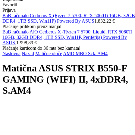
Favoriti
Prijava
BaB računalo Cerberus X (Ryzen 7 5700, RTX 5060Ti 16GB, 32GB
DDR4, 1TB SSD, Win11P) Powered By ASUS
1.832,22 €
Plaćanje prilikom preuzimanja!
BaB računalo AiO Cerberus X (Ryzen 7 5700, Liquid, RTX 5060Ti
16GB, 32GB DDR4, 1TB SSD, Win11P, Periferija) Powered By
ASUS
1.998,89 €
Plaćanje karticom do 36 rata bez kamata!
Naslovna
Nazad
Matične ploče
AMD MBO Sck. AM4
Matična ASUS STRIX B550-F
GAMING (WIFI) II, 4xDDR4,
S.AM4