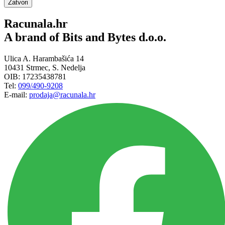
Zatvori
Racunala.hr
A brand of Bits and Bytes d.o.o.
Ulica A. Harambašića 14
10431 Strmec, S. Nedelja
OIB: 17235438781
Tel:
099/490-9208
E-mail:
prodaja@racunala.hr