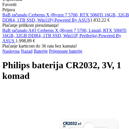
Favoriti
Prijava
BaB računalo Cerberus X (Ryzen 7 5700, RTX 5060Ti 16GB, 32GB
DDR4, 1TB SSD, Win11P) Powered By ASUS
1.832,22 €
Plaćanje prilikom preuzimanja!
BaB računalo AiO Cerberus X (Ryzen 7 5700, Liquid, RTX 5060Ti
16GB, 32GB DDR4, 1TB SSD, Win11P, Periferija) Powered By
ASUS
1.998,89 €
Plaćanje karticom do 36 rata bez kamata!
Naslovna
Nazad
Baterije
Prijenosne baterije
Philips baterija CR2032, 3V, 1
komad