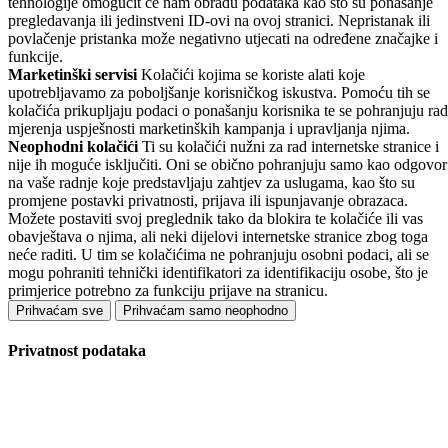
tehnologije omogućit će nam obradu podataka kao što su ponašanje
pregledavanja ili jedinstveni ID-ovi na ovoj stranici. Nepristanak ili
povlačenje pristanka može negativno utjecati na određene značajke i
funkcije.
Marketinški servisi
Kolačići kojima se koriste alati koje
upotrebljavamo za poboljšanje korisničkog iskustva. Pomoću tih se
kolačića prikupljaju podaci o ponašanju korisnika te se pohranjuju rad
mjerenja uspješnosti marketinških kampanja i upravljanja njima.
Neophodni kolačići
Ti su kolačići nužni za rad internetske stranice i
nije ih moguće isključiti. Oni se obično pohranjuju samo kao odgovor
na vaše radnje koje predstavljaju zahtjev za uslugama, kao što su
promjene postavki privatnosti, prijava ili ispunjavanje obrazaca.
Možete postaviti svoj preglednik tako da blokira te kolačiće ili vas
obavještava o njima, ali neki dijelovi internetske stranice zbog toga
neće raditi. U tim se kolačićima ne pohranjuju osobni podaci, ali se
mogu pohraniti tehnički identifikatori za identifikaciju osobe, što je
primjerice potrebno za funkciju prijave na stranicu.
Prihvaćam sve
Prihvaćam samo neophodno
Privatnost podataka