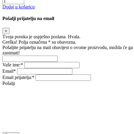
Dodaj u košaricu
Pošalji prijatelju na email
×
Tvoja poruka je uspješno poslana. Hvala.
Greška! Polja označena * su obavezna.
Pošaljite prijatelju na mail obavijest o ovome proizvodu, možda će ga
zanimati!
Vaše ime:
*
Email
*
Email prijatelja:
*
Pošalji