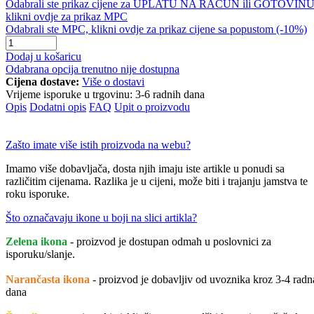
Odabrali ste prikaz cijene za UPLATU NA RAČUN ili GOTOVINU
klikni ovdje za prikaz MPC
Odabrali ste MPC, klikni ovdje za prikaz cijene sa popustom (-10%)
Dodaj u košaricu
Odabrana opcija trenutno nije dostupna
Cijena dostave:
Više o dostavi
Vrijeme isporuke u trgovinu:
3-6 radnih dana
Opis
Dodatni opis
FAQ
Upit o proizvodu
Zašto imate više istih proizvoda na webu?
Imamo više dobavljača, dosta njih imaju iste artikle u ponudi sa
različitim cijenama. Razlika je u cijeni, može biti i trajanju jamstva te
roku isporuke.
Što označavaju ikone u boji na slici artikla?
Zelena ikona
- proizvod je dostupan odmah u poslovnici za
isporuku/slanje.
Narančasta ikona
- proizvod je dobavljiv od uvoznika kroz 3-4 radn
dana