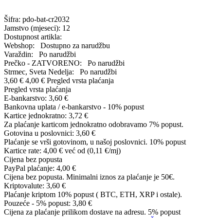
Šifra:
pdo-bat-cr2032
Jamstvo (mjeseci):
12
Dostupnost artikla:
Webshop:
Dostupno za narudžbu
Varaždin:
Po narudžbi
Prečko - ZATVORENO:
Po narudžbi
Strmec, Sveta Nedelja:
Po narudžbi
3,60 €
4,00 €
Pregled vrsta plaćanja
Pregled vrsta plaćanja
E-bankarstvo:
3,60 €
Bankovna uplata / e-bankarstvo - 10% popust
Kartice jednokratno:
3,72 €
Za plaćanje karticom jednokratno odobravamo 7% popust.
Gotovina u poslovnici:
3,60 €
Plaćanje se vrši gotovinom, u našoj poslovnici. 10% popust
Kartice rate:
4,00 €
već od (0,11 €/mj)
Cijena bez popusta
PayPal plaćanje:
4,00 €
Cijena bez popusta. Minimalni iznos za plaćanje je 50€.
Kriptovalute:
3,60 €
Plaćanje kriptom 10% popust ( BTC, ETH, XRP i ostale).
Pouzeće - 5% popust:
3,80 €
Cijena za plaćanje prilikom dostave na adresu. 5% popust