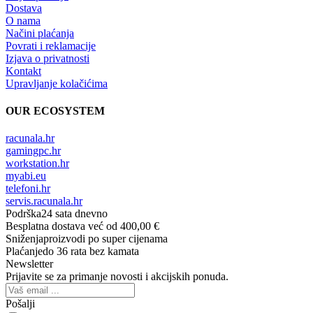
Dostava
O nama
Načini plaćanja
Povrati i reklamacije
Izjava o privatnosti
Kontakt
Upravljanje kolačićima
OUR ECOSYSTEM
racunala.hr
gamingpc.hr
workstation.hr
myabi.eu
telefoni.hr
servis.racunala.hr
Podrška
24 sata dnevno
Besplatna dostava
već od 400,00 €
Sniženja
proizvodi po super cijenama
Plaćanje
do 36 rata bez kamata
Newsletter
Prijavite se za primanje novosti i akcijskih ponuda.
Pošalji