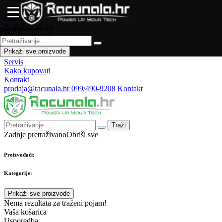
Naslovna
Artikli na akciji
Prijava
Novo u ponudi
Česta pitanja
Prikaži sve proizvode
Forum
Servis
Kako kupovati
Kontakt
prodaja@racunala.hr
099/490-9208
Kontakt
Traži
Zadnje pretraživano
Obriši sve
Proizvođači:
Kategorije:
Prikaži sve proizvode
Nema rezultata za traženi pojam!
Vaša košarica
Usporedba