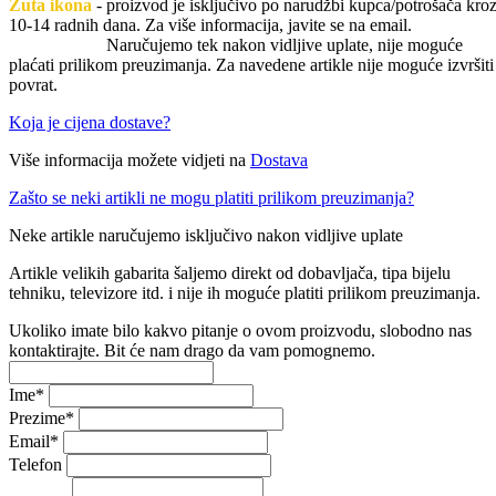
Žuta ikona
- proizvod je isključivo po narudžbi kupca/potrošača kro
10-14 radnih dana. Za više informacija, javite se na email.
Naručujemo tek nakon vidljive uplate, nije moguće
plaćati prilikom preuzimanja. Za navedene artikle nije moguće izvršiti
povrat.
Koja je cijena dostave?
Više informacija možete vidjeti na
Dostava
Zašto se neki artikli ne mogu platiti prilikom preuzimanja?
Neke artikle naručujemo isključivo nakon vidljive uplate
Artikle velikih gabarita šaljemo direkt od dobavljača, tipa bijelu
tehniku, televizore itd. i nije ih moguće platiti prilikom preuzimanja.
Ukoliko imate bilo kakvo pitanje o ovom proizvodu, slobodno nas
kontaktirajte. Bit će nam drago da vam pomognemo.
Ime
*
Prezime
*
Email
*
Telefon