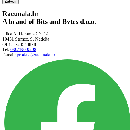
Zatvori
Racunala.hr
A brand of Bits and Bytes d.o.o.
Ulica A. Harambašića 14
10431 Strmec, S. Nedelja
OIB: 17235438781
Tel:
099/490-9208
E-mail:
prodaja@racunala.hr