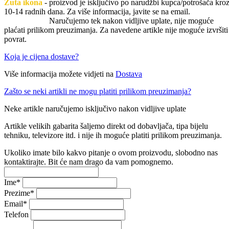
Žuta ikona
- proizvod je isključivo po narudžbi kupca/potrošača kro
10-14 radnih dana. Za više informacija, javite se na email.
Naručujemo tek nakon vidljive uplate, nije moguće
plaćati prilikom preuzimanja. Za navedene artikle nije moguće izvršiti
povrat.
Koja je cijena dostave?
Više informacija možete vidjeti na
Dostava
Zašto se neki artikli ne mogu platiti prilikom preuzimanja?
Neke artikle naručujemo isključivo nakon vidljive uplate
Artikle velikih gabarita šaljemo direkt od dobavljača, tipa bijelu
tehniku, televizore itd. i nije ih moguće platiti prilikom preuzimanja.
Ukoliko imate bilo kakvo pitanje o ovom proizvodu, slobodno nas
kontaktirajte. Bit će nam drago da vam pomognemo.
Ime
*
Prezime
*
Email
*
Telefon