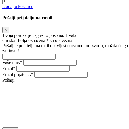
Dodaj u košaricu
Pošalji prijatelju na email
×
Tvoja poruka je uspješno poslana. Hvala.
Greška! Polja označena * su obavezna.
Pošaljite prijatelju na mail obavijest o ovome proizvodu, možda će ga
zanimati!
Vaše ime:
*
Email
*
Email prijatelja:
*
Pošalji