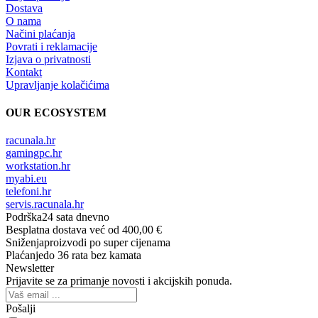
Dostava
O nama
Načini plaćanja
Povrati i reklamacije
Izjava o privatnosti
Kontakt
Upravljanje kolačićima
OUR ECOSYSTEM
racunala.hr
gamingpc.hr
workstation.hr
myabi.eu
telefoni.hr
servis.racunala.hr
Podrška
24 sata dnevno
Besplatna dostava
već od 400,00 €
Sniženja
proizvodi po super cijenama
Plaćanje
do 36 rata bez kamata
Newsletter
Prijavite se za primanje novosti i akcijskih ponuda.
Pošalji