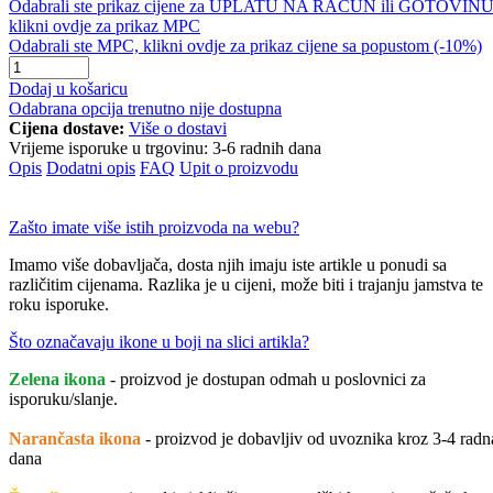
Odabrali ste prikaz cijene za UPLATU NA RAČUN ili GOTOVINU
klikni ovdje za prikaz MPC
Odabrali ste MPC, klikni ovdje za prikaz cijene sa popustom (-10%)
Dodaj u košaricu
Odabrana opcija trenutno nije dostupna
Cijena dostave:
Više o dostavi
Vrijeme isporuke u trgovinu:
3-6 radnih dana
Opis
Dodatni opis
FAQ
Upit o proizvodu
Zašto imate više istih proizvoda na webu?
Imamo više dobavljača, dosta njih imaju iste artikle u ponudi sa
različitim cijenama. Razlika je u cijeni, može biti i trajanju jamstva te
roku isporuke.
Što označavaju ikone u boji na slici artikla?
Zelena ikona
- proizvod je dostupan odmah u poslovnici za
isporuku/slanje.
Narančasta ikona
- proizvod je dobavljiv od uvoznika kroz 3-4 radn
dana