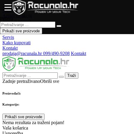
Naslovna
Artikli na akciji
Prijava
Novo u ponudi
Česta pitanja
Prikaži sve proizvode
Forum
Servis
Kako kupovati
Kontakt
prodaja@racunala.hr
099/490-9208
Kontakt
Traži
Zadnje pretraživano
Obriši sve
Proizvođači:
Kategorije:
Prikaži sve proizvode
Nema rezultata za traženi pojam!
Vaša košarica
Usporedba