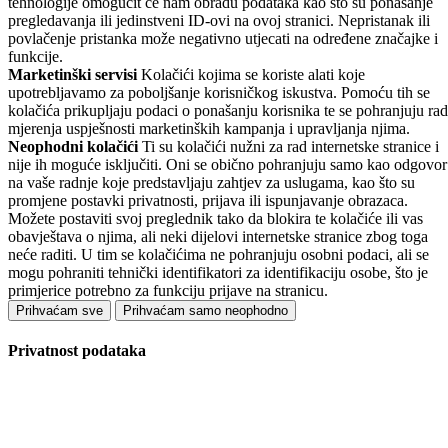
tehnologije omogućit će nam obradu podataka kao što su ponašanje
pregledavanja ili jedinstveni ID-ovi na ovoj stranici. Nepristanak ili
povlačenje pristanka može negativno utjecati na određene značajke i
funkcije.
Marketinški servisi
Kolačići kojima se koriste alati koje
upotrebljavamo za poboljšanje korisničkog iskustva. Pomoću tih se
kolačića prikupljaju podaci o ponašanju korisnika te se pohranjuju rad
mjerenja uspješnosti marketinških kampanja i upravljanja njima.
Neophodni kolačići
Ti su kolačići nužni za rad internetske stranice i
nije ih moguće isključiti. Oni se obično pohranjuju samo kao odgovor
na vaše radnje koje predstavljaju zahtjev za uslugama, kao što su
promjene postavki privatnosti, prijava ili ispunjavanje obrazaca.
Možete postaviti svoj preglednik tako da blokira te kolačiće ili vas
obavještava o njima, ali neki dijelovi internetske stranice zbog toga
neće raditi. U tim se kolačićima ne pohranjuju osobni podaci, ali se
mogu pohraniti tehnički identifikatori za identifikaciju osobe, što je
primjerice potrebno za funkciju prijave na stranicu.
Prihvaćam sve
Prihvaćam samo neophodno
Privatnost podataka