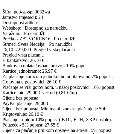
Šifra:
pdo-sp-spn3032wa
Jamstvo (mjeseci):
24
Dostupnost artikla:
Webshop:
Dostupno za narudžbu
Varaždin:
Po narudžbi
Prečko - ZATVORENO:
Po narudžbi
Strmec, Sveta Nedelja:
Po narudžbi
26,10 €
29,00 €
Pregled vrsta plaćanja
Pregled vrsta plaćanja
E-bankarstvo:
26,10 €
Bankovna uplata / e-bankarstvo - 10% popust
Kartice jednokratno:
26,97 €
Za plaćanje karticom jednokratno odobravamo 7% popust.
Gotovina u poslovnici:
26,10 €
Plaćanje se vrši gotovinom, u našoj poslovnici. 10% popust
Kartice rate:
29,00 €
već od (0,81 €/mj)
Cijena bez popusta
PayPal plaćanje:
29,00 €
Cijena bez popusta. Minimalni iznos za plaćanje je 50€.
Kriptovalute:
26,10 €
Plaćanje kriptom 10% popust ( BTC, ETH, XRP i ostale).
Pouzeće - 5% popust:
27,55 €
Cijena za plaćanje prilikom dostave na adresu. 5% popust