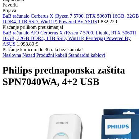
Favoriti
Prijava
BaB računalo Cerberus X (Ryzen 7 5700, RTX 5060Ti 16GB, 32GB
DDR4, 1TB SSD, Win11P) Powered By ASUS
1.832,22 €
Plaćanje prilikom preuzimanja!
BaB računalo AiO Cerberus X (Ryzen 7 5700, Liquid, RTX 5060Ti
16GB, 32GB DDR4, 1TB SSD, Win11P, Periferija) Powered By
ASUS
1.998,89 €
Plaćanje karticom do 36 rata bez kamata!
Naslovna
Nazad
Produžni kabeli
Standardni kablovi
Philips prednaponska zaštita
SPN7040WA, 4+2 USB