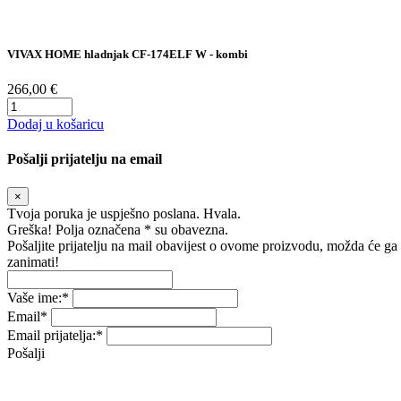
VIVAX HOME hladnjak CF-174ELF W - kombi
266,00 €
Dodaj u košaricu
Pošalji prijatelju na email
×
Tvoja poruka je uspješno poslana. Hvala.
Greška! Polja označena * su obavezna.
Pošaljite prijatelju na mail obavijest o ovome proizvodu, možda će ga
zanimati!
Vaše ime:
*
Email
*
Email prijatelja:
*
Pošalji