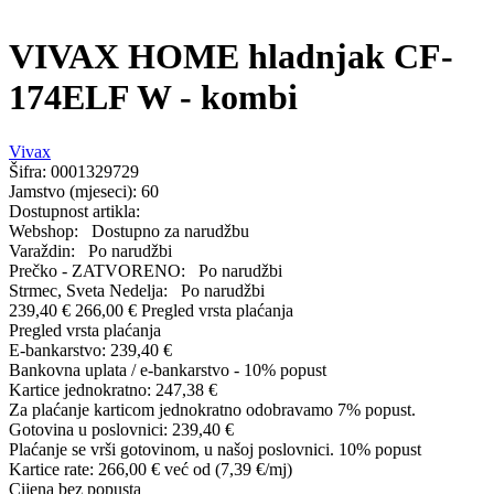
VIVAX HOME hladnjak CF-
174ELF W - kombi
Vivax
Šifra:
0001329729
Jamstvo (mjeseci):
60
Dostupnost artikla:
Webshop:
Dostupno za narudžbu
Varaždin:
Po narudžbi
Prečko - ZATVORENO:
Po narudžbi
Strmec, Sveta Nedelja:
Po narudžbi
239,40 €
266,00 €
Pregled vrsta plaćanja
Pregled vrsta plaćanja
E-bankarstvo:
239,40 €
Bankovna uplata / e-bankarstvo - 10% popust
Kartice jednokratno:
247,38 €
Za plaćanje karticom jednokratno odobravamo 7% popust.
Gotovina u poslovnici:
239,40 €
Plaćanje se vrši gotovinom, u našoj poslovnici. 10% popust
Kartice rate:
266,00 €
već od (7,39 €/mj)
Cijena bez popusta