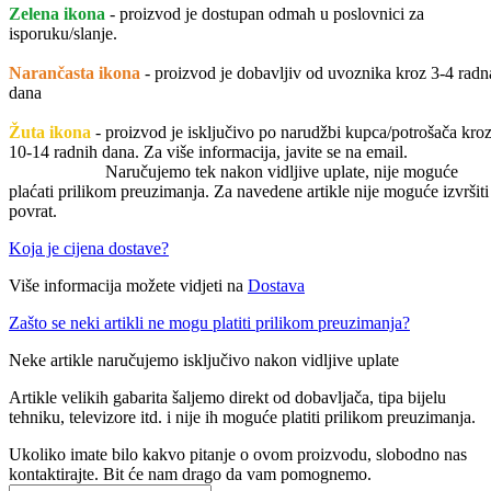
Zelena ikona
- proizvod je dostupan odmah u poslovnici za
isporuku/slanje.
Narančasta ikona
- proizvod je dobavljiv od uvoznika kroz 3-4 radn
dana
Žuta ikona
- proizvod je isključivo po narudžbi kupca/potrošača kro
10-14 radnih dana. Za više informacija, javite se na email.
Naručujemo tek nakon vidljive uplate, nije moguće
plaćati prilikom preuzimanja. Za navedene artikle nije moguće izvršiti
povrat.
Koja je cijena dostave?
Više informacija možete vidjeti na
Dostava
Zašto se neki artikli ne mogu platiti prilikom preuzimanja?
Neke artikle naručujemo isključivo nakon vidljive uplate
Artikle velikih gabarita šaljemo direkt od dobavljača, tipa bijelu
tehniku, televizore itd. i nije ih moguće platiti prilikom preuzimanja.
Ukoliko imate bilo kakvo pitanje o ovom proizvodu, slobodno nas
kontaktirajte. Bit će nam drago da vam pomognemo.