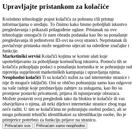
Upravljajte pristankom za kolačiće
Koristimo tehnologije poput kolačića za pohranu i/ili pristup
informacijama o uređaju. To činimo kako bismo poboljšali iskustvo
pregledavanja i prikazali prilagođene oglase. Pristanak na ove
tehnologije omogućit će nam obradu podataka kao što su ponašanje
pregledavanja ili jedinstveni ID-ovi na ovoj stranici. Nepristanak ili
povlačenje pristanka može negativno utjecati na određene značajke i
funkcije.
Marketinški servisi
Kolačići kojima se koriste alati koje
upotrebljavamo za poboljšanje korisničkog iskustva. Pomoću tih se
kolačića prikupljaju podaci o ponašanju korisnika te se pohranjuju rad
mjerenja uspješnosti marketinških kampanja i upravljanja njima.
Neophodni kolačići
Ti su kolačići nužni za rad internetske stranice i
nije ih moguće isključiti. Oni se obično pohranjuju samo kao odgovor
na vaše radnje koje predstavljaju zahtjev za uslugama, kao što su
promjene postavki privatnosti, prijava ili ispunjavanje obrazaca.
Možete postaviti svoj preglednik tako da blokira te kolačiće ili vas
obavještava o njima, ali neki dijelovi internetske stranice zbog toga
neće raditi. U tim se kolačićima ne pohranjuju osobni podaci, ali se
mogu pohraniti tehnički identifikatori za identifikaciju osobe, što je
primjerice potrebno za funkciju prijave na stranicu.
Prihvaćam sve
Prihvaćam samo neophodno