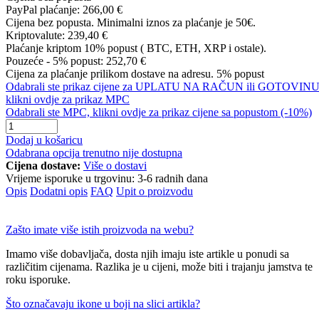
PayPal plaćanje:
266,00 €
Cijena bez popusta. Minimalni iznos za plaćanje je 50€.
Kriptovalute:
239,40 €
Plaćanje kriptom 10% popust ( BTC, ETH, XRP i ostale).
Pouzeće - 5% popust:
252,70 €
Cijena za plaćanje prilikom dostave na adresu. 5% popust
Odabrali ste prikaz cijene za UPLATU NA RAČUN ili GOTOVINU
klikni ovdje za prikaz MPC
Odabrali ste MPC, klikni ovdje za prikaz cijene sa popustom (-10%)
Dodaj u košaricu
Odabrana opcija trenutno nije dostupna
Cijena dostave:
Više o dostavi
Vrijeme isporuke u trgovinu:
3-6 radnih dana
Opis
Dodatni opis
FAQ
Upit o proizvodu
Zašto imate više istih proizvoda na webu?
Imamo više dobavljača, dosta njih imaju iste artikle u ponudi sa
različitim cijenama. Razlika je u cijeni, može biti i trajanju jamstva te
roku isporuke.
Što označavaju ikone u boji na slici artikla?