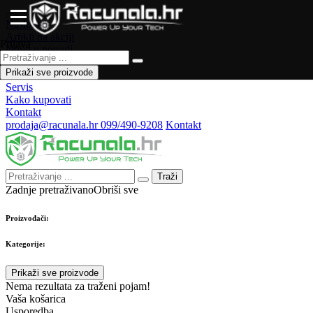
Naslovna
Artikli na akciji
Prijava
Novo u ponudi
Česta pitanja
Prikaži sve proizvode
Forum
Servis
Kako kupovati
Kontakt
prodaja@racunala.hr
099/490-9208
Kontakt
Traži
Zadnje pretraživano
Obriši sve
Proizvođači:
Kategorije:
Prikaži sve proizvode
Nema rezultata za traženi pojam!
Vaša košarica
Usporedba