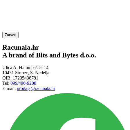
Zatvori
Racunala.hr
A brand of Bits and Bytes d.o.o.
Ulica A. Harambašića 14
10431 Strmec, S. Nedelja
OIB: 17235438781
Tel:
099/490-9208
E-mail:
prodaja@racunala.hr