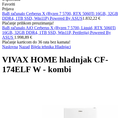
Favoriti
Prijava
BaB računalo Cerberus X (Ryzen 7 5700, RTX 5060Ti 16GB, 32GB
DDR4, 1TB SSD, Win11P) Powered By ASUS
1.832,22 €
Plaćanje prilikom preuzimanja!
BaB računalo AiO Cerberus X (Ryzen 7 5700, Liquid, RTX 5060Ti
16GB, 32GB DDR4, 1TB SSD, Win11P, Periferija) Powered By
ASUS
1.998,89 €
Plaćanje karticom do 36 rata bez kamata!
Naslovna
Nazad
Bijela tehnika
Hladnjaci
VIVAX HOME hladnjak CF-
174ELF W - kombi