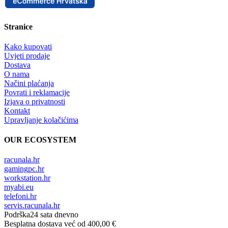
Stranice
Kako kupovati
Uvjeti prodaje
Dostava
O nama
Načini plaćanja
Povrati i reklamacije
Izjava o privatnosti
Kontakt
Upravljanje kolačićima
OUR ECOSYSTEM
racunala.hr
gamingpc.hr
workstation.hr
myabi.eu
telefoni.hr
servis.racunala.hr
Podrška
24 sata dnevno
Besplatna dostava
već od 400,00 €