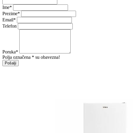
Ime
*
Prezime
*
Email
*
Telefon
Poruka
*
Polja označena * su obavezna!
Pošalji