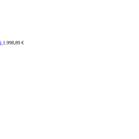
ELI
OSTALO
FORUM
SERVIS
KONTAKT
RASPRODAJA
US
1.998,89 €