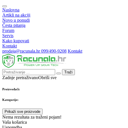
Naslovna
Artikli na akciji
Novo u ponudi
Česta pitanja
Forum
Servis
Kako kupovati
Kontakt
prodaja@racunala.hr
099/490-9208
Kontakt
Traži
Zadnje pretraživano
Obriši sve
Proizvođači:
Kategorije:
Prikaži sve proizvode
Nema rezultata za traženi pojam!
Vaša košarica
Usporedba