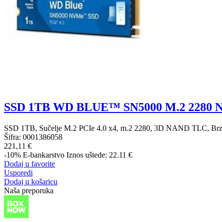
SSD 1TB WD BLUE™ SN5000 M.2 2280
SSD 1TB, Sučelje M.2 PCIe 4.0 x4, m.2 2280, 3D NAND TLC, Brzin
Šifra:
0001386058
221,11 €
-10%
E-bankarstvo
Iznos uštede: 22.11 €
Dodaj u favorite
Usporedi
Dodaj u košaricu
Naša preporuka