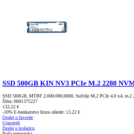
SSD 500GB KIN NV3 PCIe M.2 2280 NV
SSD 500GB, MTBF 2.000.000,0000, Sučelje M.2 PCIe 4.0 x4, m.2 22
Šifra:
0001375227
132,22 €
-10%
E-bankarstvo
Iznos uštede: 13.22 €
Dodaj u favorite
Usporedi
Dodaj u košaricu
Naša preporuka