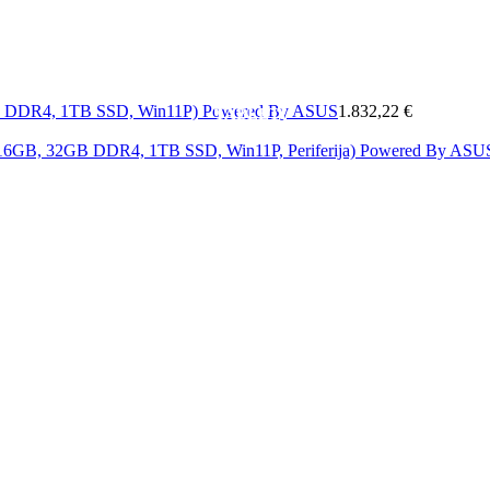
MOBITELI
A
MREŽA
SOFTWARE
&
ELEKTRONIKA
KAB
GB DDR4, 1TB SSD, Win11P) Powered By ASUS
1.832,22 €
TABLETI
i 16GB, 32GB DDR4, 1TB SSD, Win11P, Periferija) Powered By AS