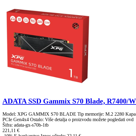
ADATA SSD Gammix S70 Blade, R7400/
Model: XPG GAMMIX S70 BLADE Tip memorije: M.2 2280 Kapacitet: 
PCIe Gen4x4 Ostalo: Više detalja o proizvodu možete pogledati ovd
Šifra:
adata-gx-s70b-1tb
221,11 €
-10%
E-bankarstvo
Iznos uštede: 22.11 €