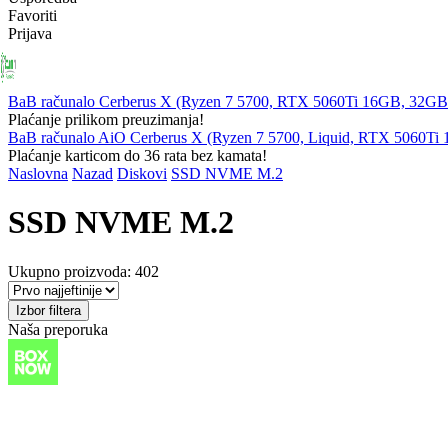
Favoriti
Prijava
PRIJENOSNA
RAČUNALA
KOMPONENTE
PERIFERIJ
RAČUNALA
BaB računalo Cerberus X (Ryzen 7 5700, RTX 5060Ti 16GB, 32
Plaćanje prilikom preuzimanja!
BaB računalo AiO Cerberus X (Ryzen 7 5700, Liquid, RTX 5060T
Plaćanje karticom do 36 rata bez kamata!
Naslovna
Nazad
Diskovi
SSD NVME M.2
SSD NVME M.2
Ukupno proizvoda: 402
Izbor filtera
Naša preporuka